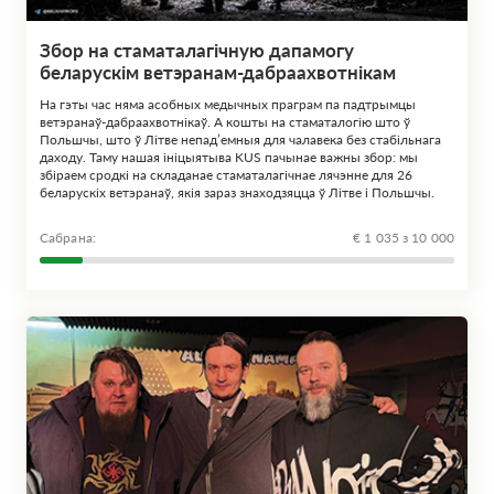
Збор на стаматалагічную дапамогу
беларускім ветэранам-дабраахвотнікам
На гэты час няма асобных медычных праграм па падтрымцы
ветэранаў-дабраахвотнікаў. А кошты на стаматалогію што ў
Польшчы, што ў Літве непад’емныя для чалавека без стабільнага
даходу. Таму нашая ініцыятыва KUS пачынае важны збор: мы
збіраем сродкі на складанае стаматалагічнае лячэнне для 26
беларускіх ветэранаў, якія зараз знаходзяцца ў Літве і Польшчы.
Сабрана:
€ 1 035 з 10 000