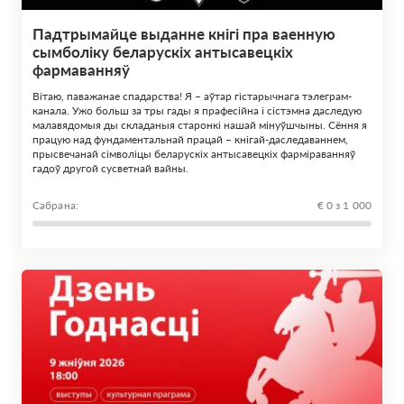
Падтрымайце выданне кнігі пра ваенную
сымболіку беларускіх антысавецкіх
фармаванняў
Вітаю, паважанае спадарства! Я – аўтар гістарычнага тэлеграм-
канала. Ужо больш за тры гады я прафесійна і сістэмна даследую
малавядомыя ды складаныя старонкі нашай мінуўшчыны. Сёння я
працую над фундаментальнай працай – кнігай-даследаваннем,
прысвечанай сімволіцы беларускіх антысавецкіх фарміраванняў
гадоў другой сусветнай вайны.
Сабрана:
€ 0 з 1 000