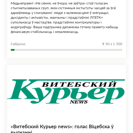
Медыяпраект «Не сёння, не ўчора, не заўтра» стаў голасам
стыгматызаваных груп, якім сістэмныя інстытуты часцей за ўсё
адмаўляюць у спачуванні: людзі з залежнасцямі ў эміграцыі,
дысідэнты і актывісты, жанчыны і прадстаўнікі ЛГБТК+
супольнасці ў мастацтве, прадстаўнікі контркультуры і
андэграўнду. Ваша падтрымка дапаможа гэтаму праекту набыць
фінансавую стабільнасць і незалежнасць.
Сабрана:
€ 50 з 1 500
«Витебский Курьер news»: голас Віцебска ў
выгнанні