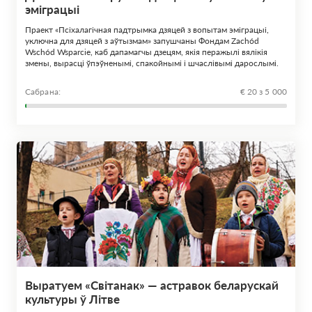
эміграцыі
Праект «Псіхалагічная падтрымка дзяцей з вопытам эміграцыі,
уключна для дзяцей з аўтызмам» запушчаны Фондам Zachód
Wschód Wsparcie, каб дапамагчы дзецям, якія перажылі вялікія
змены, вырасці ўпэўненымі, спакойнымі і шчаслівымі дарослымі.
Сабрана:
€ 20 з 5 000
Выратуем «Світанак» — астравок беларускай
культуры ў Літве