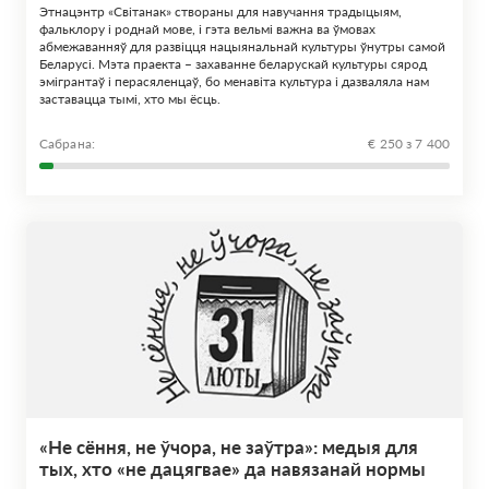
Этнацэнтр «Світанак» створаны для навучання традыцыям,
фальклору і роднай мове, і гэта вельмі важна ва ўмовах
абмежаванняў для развіцця нацыянальнай культуры ўнутры самой
Беларусі. Мэта праекта – захаванне беларускай культуры сярод
эмігрантаў і перасяленцаў, бо менавіта культура і дазваляла нам
заставацца тымі, хто мы ёсць.
Сабрана:
€ 250 з 7 400
«Не сёння, не ўчора, не заўтра»: медыя для
тых, хто «не дацягвае» да навязанай нормы