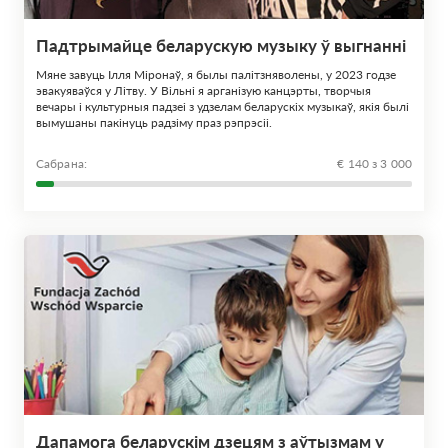
Падтрымайце беларускую музыку ў выгнанні
Мяне завуць Ілля Міронаў, я былы палітзняволены, у 2023 годзе
эвакуяваўся у Літву. У Вільні я арганізую канцэрты, творчыя
вечары і культурныя падзеі з удзелам беларускіх музыкаў, якія былі
вымушаны пакінуць радзіму праз рэпрэсіі.
Сабрана:
€ 140 з 3 000
Дапамога беларускім дзецям з аўтызмам у