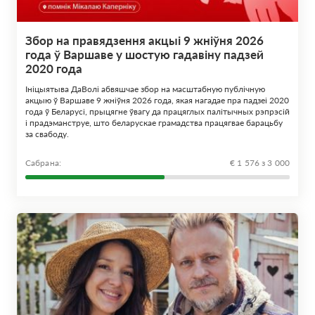
Збор на правядзення акцыі 9 жніўня 2026
года ў Варшаве у шостую гадавіну падзей
2020 года
Ініцыятыва ДаВолі абвяшчае збор на масштабную публічную
акцыю ў Варшаве 9 жніўня 2026 года, якая нагадае пра падзеі 2020
года ў Беларусі, прыцягне ўвагу да працяглых палітычных рэпрэсій
і прадэманструе, што беларускае грамадства працягвае барацьбу
за свабоду.
Сабрана:
€ 1 576 з 3 000