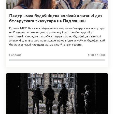
Падтрымка будаўніцтва вялікай альтанкі для
беларускага экахутара на Падляшшы
Праект MROJA – гэта ініцыятыва стварэння беларускага экахутара
на Падляшшы, месца для адпачынку і сустрэч беларусаў у
эміграцыі. Камандзе патрэбна падтрымка на будаўніцтва вялікай
альтанкі для тых, хто прыязджае, пакуль ідзе асноўная будоўля, каб
беларусы маглі наведаць хутар ужо ў гэтым сезоне.
Сабрана:
€ 10 з 5 000