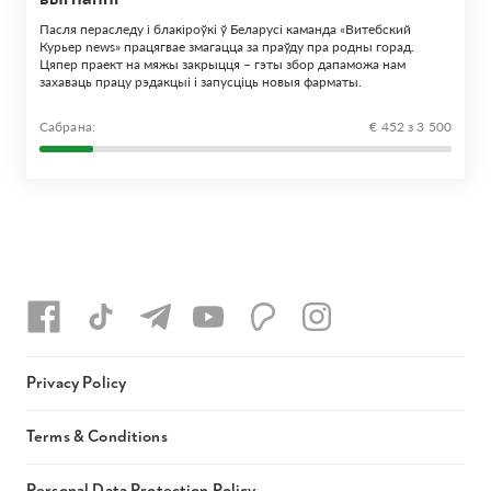
Пасля пераследу і блакіроўкі ў Беларусі каманда «Витебский
Курьер news» працягвае змагацца за праўду пра родны горад.
Цяпер праект на мяжы закрыцця – гэты збор дапаможа нам
захаваць працу рэдакцыі і запусціць новыя фарматы.
Сабрана:
€ 452 з 3 500
Privacy Policy
Terms & Conditions
Personal Data Protection Policy