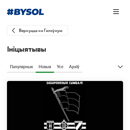
Вярнуцца на Галоўную
Ініцыятывы
Папулярныя
Новыя
Усе
Архіў