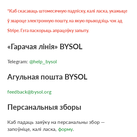
*Каб скасаваць штомесячную падпіску, калі ласка, укажыце
ў звароце электронную пошту, на якую прыходзіць чэк ад
Stripe. Гэта паскорыць апрацоўку запыту.
«Гарачая лінія» BYSOL
Telegram:
@help_bysol
Агульная пошта BYSOL
feedback@bysol.org
Персанальныя зборы
Каб падаць заяўку на персанальны збор —
запоўніце, калі ласка,
форму
.