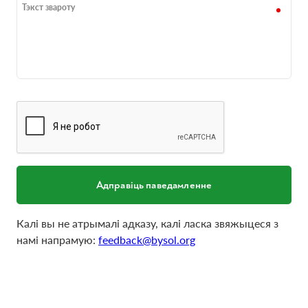
Тэкст звароту
Адправіць паведамленне
Калі вы не атрымалі адказу, калі ласка звяжыцеся з
намі напрамую:
feedback@bysol.org