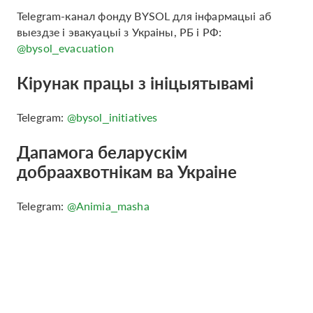
Telegram-канал фонду BYSOL для інфармацыі аб
выездзе і эвакуацыі з Украіны, РБ і РФ:
@bysol_evacuation
Кірунак працы з ініцыятывамі
Telegram:
@bysol_initiatives
Дапамога беларускім
добраахвотнікам ва Украіне
Telegram:
@Animia_masha