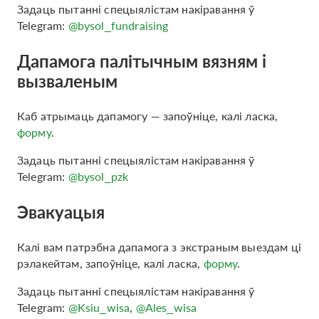
Задаць пытанні спецыялістам накіравання ў
Telegram:
@bysol_fundraising
Дапамога палітычным вязням i
вызваленым
Каб атрымаць дапамогу — запоўніце, калі ласка,
форму
.
Задаць пытанні спецыялістам накіравання ў
Telegram:
@bysol_pzk
Эвакуацыя
Калі вам патрэбна дапамога з экстраным выездам ці
рэлакейтам, запоўніце, калі ласка,
форму
.
Задаць пытанні спецыялістам накіравання ў
Telegram:
@Ksiu_wisa
,
@Ales_wisa