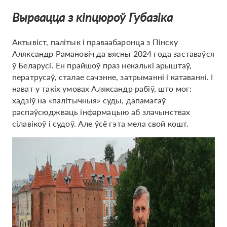
Вырвацца з кіпцюроў Губазіка
Актывіст, палітык і праваабаронца з Пінску
Аляксандр Рамановіч да вясны 2024 года заставаўся
ў Беларусі. Ён прайшоў праз некалькі арыштаў,
ператрусаў, сталае сачэнне, затрыманні і катаванні. І
нават у такіх умовах Аляксандр рабіў, што мог:
хадзіў на «палітычныя» суды, дапамагаў
распаўсюджваць інфармацыю аб злачынствах
сілавікоў і судоў. Але ўсё гэта мела свой кошт.