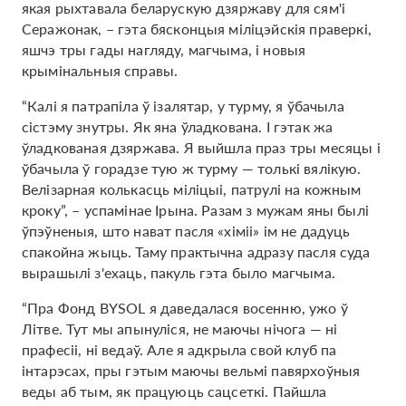
якая рыхтавала беларускую дзяржаву для сям'і
Серажонак, – гэта бясконцыя міліцэйскія праверкі,
яшчэ тры гады нагляду, магчыма, і новыя
крымінальныя справы.
“Калі я патрапіла ў ізалятар, у турму, я ўбачыла
сістэму знутры. Як яна ўладкована. І гэтак жа
ўладкованая дзяржава. Я выйшла праз тры месяцы і
ўбачыла ў горадзе тую ж турму — толькі вялікую.
Велізарная колькасць міліцыі, патрулі на кожным
кроку”, – успамінае Ірына. Разам з мужам яны былі
ўпэўненыя, што нават пасля «хіміі» ім не дадуць
спакойна жыць. Таму практычна адразу пасля суда
вырашылі з'ехаць, пакуль гэта было магчыма.
“Пра Фонд BYSOL я даведалася восенню, ужо ў
Літве. Тут мы апынуліся, не маючы нічога — ні
прафесіі, ні ведаў. Але я адкрыла свой клуб па
інтарэсах, пры гэтым маючы вельмі павярхоўныя
веды аб тым, як працуюць сацсеткі. Пайшла