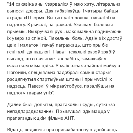
“14 сакавіка яны ўварваліся ў маю хату, літаральна
вынеслі дзверы. Два губазікаўцы і чатыры байцы
атрада «Шторм». Выцягнулі з ложка, павалілі на
падлогу. Крычалі, пагражалі. Ужывалі болевыя
прыёмы. Выкручвалі рукі, максімальна паднімаючы
іх уверх за спіной. Пякельны боль. Адзін з іх дастаў
цвік і малаток і пачаў пагражаць, што прыб'е
геніталіі да падлогі. Нават некалькі разоў зрабіў
выгляд, што пачынае так рабіць, замахваўся
малатком міма цвіка. У маіх рэчах знайшлі майку з
Пагоняй, спецыяльна падабралі самыя старыя
расцягнутыя спартыўныя штаны і прымусілі іх
надзець. Павезлі ў мікрааўтобусе, паваліўшы на
падлогу тварам уніз”.
Далей былі допыты, пратаколы і суды, суткі «за
непадпарадкаванне». Прымушалі здымацца ў
прапагандысцкім фільме АНТ.
Відаць, ведаючы пра праваабарончую дзейнасць