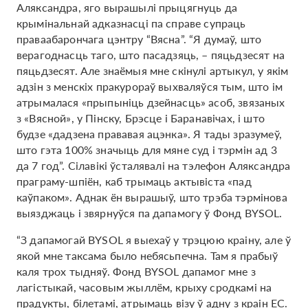
Аляксандра, яго вырашылі прыцягнуць да
крымінальнай адказнасці па справе супраць
праваабарончага цэнтру “Вясна”. “Я думаў, што
верагоднасць таго, што пасадзяць, – пяцьдзесят на
пяцьдзесят. Але знаёмыя мне скінулі артыкул, у якім
адзін з менскіх пракурораў выхваляўся тым, што ім
атрымалася «прыпыніць дзейнасць» асоб, звязаных
з «Вясной», у Пінску, Брэсце і Баранавічах, і што
будзе «дадзена прававая ацэнка». Я тады зразумеў,
што гэта 100% значыць для мяне суд і тэрмін ад 3
да 7 год”. Сілавікі ўсталявалі на тэлефон Аляксандра
праграму-шпіён, каб трымаць актывіста «пад
каўпаком». Аднак ён вырашыў, што трэба тэрмінова
выязджаць і звярнуўся па дапамогу ў Фонд BYSOL.
“З дапамогай BYSOL я выехаў у трэцюю краіну, але ў
якой мне таксама было небясьпечна. Там я прабыў
каля трох тыдняў. Фонд BYSOL дапамог мне з
лагістыкай, часовым жыллём, крыху сродкамі на
прадукты, білетамі, атрымаць візу ў адну з краін ЕС.