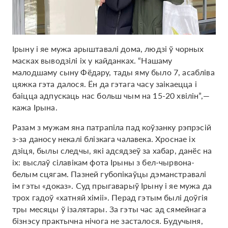
Ірыну і яе мужа арыштавалі дома, людзі ў чорных
масках выводзілі іх у кайданках. “Нашаму
малодшаму сыну Фёдару, тады яму было 7, асабліва
цяжка гэта далося. Ён да гэтага часу заікаецца і
баіцца адпускаць нас больш чым на 15-20 хвілін”,—
кажа Ірына.
Разам з мужам яна патрапіла пад коўзанку рэпрэсій
з-за даносу некалі блізкага чалавека. Хроснае іх
дзіця, былы следчы, які адсядзеў за хабар, данёс на
іх: выслаў сілавікам фота Ірыны з бел-чырвона-
белым сцягам. Пазней губопікаўцы дэманстравалі
ім гэты «доказ». Суд прыгаварыў Ірыну і яе мужа да
трох гадоў «хатняй хіміі». Перад гэтым былі доўгія
тры месяцы ў ізалятары. За гэты час ад сямейнага
бізнэсу практычна нічога не засталося. Будучыня,