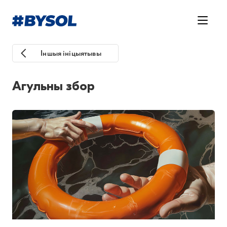
Іншыя ініцыятывы
Агульны збор