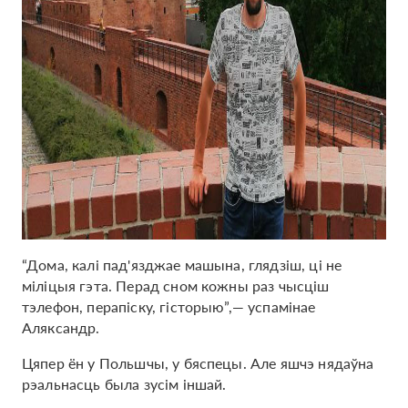
“Дома, калі пад'язджае машына, глядзіш, ці не
міліцыя гэта. Перад сном кожны раз чысціш
тэлефон, перапіску, гісторыю”,— успамінае
Аляксандр.
Цяпер ён у Польшчы, у бяспецы. Але яшчэ нядаўна
рэальнасць была зусім іншай.