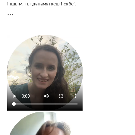
іншым, ты дапамагаеш і сабе”.
***