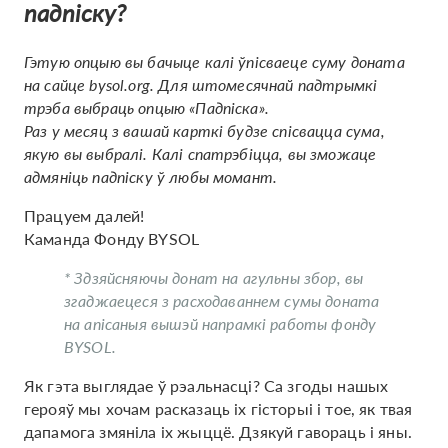
падпіску?
Гэтую опцыю вы бачыце калі ўпісваеце суму доната
на сайце bysol.org. Для штомесячнай падтрымкі
трэба выбраць опцыю «Падпіска».
Раз у месяц з вашай карткі будзе спісвацца сума,
якую вы выбралі. Калі спатрэбіцца, вы зможаце
адмяніць падпіску ў любы момант.
Працуем далей!
Каманда Фонду BYSOL
* Здзяйсняючы донат на агульны збор, вы
згаджаецеся з расходаваннем сумы доната
на апісаныя вышэй напрамкі работы фонду
BYSOL.
Як гэта выглядае ў рэальнасці? Са згоды нашых
герояў мы хочам расказаць іх гісторыі і тое, як твая
дапамога змяніла іх жыццё. Дзякуй гавораць і яны.