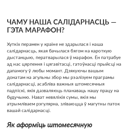
ЧАМУ НАША САЛІДАРНАСЦЬ —
ГЭТА МАРАФОН?
Хуткіх перамен у краіне не здарылася і наша
салідарнасць, якая бачылася бягом на кароткую
дыстанцыю, ператварылася ў марафон. Ён патрабуе
ад нас цярпення і цягавітасці, гатоўнасці прыйсці на
дапамогу ў любы момант. Дзякуючы вашым
донатам на агульны збор мы рэалізуем праграмы
салідарнасці, асабліва важныя штомесячныя
падпіскі, якія дазваляюць планаваць нашу працу на
будучыню. Нават невялікія сумы, якія мы
атрымліваем рэгулярна, зліваюцца ў магутны паток
вашай салідарнасці.
Як аформіць штомесячную