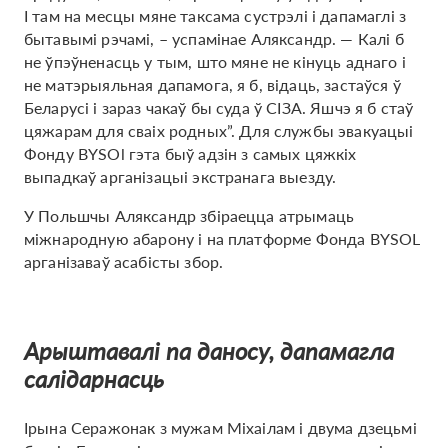
І там на месцы мяне таксама сустрэлі і дапамаглі з
бытавымі рэчамі, – успамінае Аляксандр. — Калі б
не ўпэўненасць у тым, што мяне не кінуць аднаго і
не матэрыяльная дапамога, я б, відаць, застаўся ў
Беларусі і зараз чакаў бы суда ў СІЗА. Яшчэ я б стаў
цяжарам для сваіх родных”. Для службы эвакуацыі
Фонду BYSOl гэта быў адзін з самых цяжкіх
выпадкаў арганізацыі экстранага выезду.
У Польшчы Аляксандр збіраецца атрымаць
міжнародную абарону і на платформе Фонда BYSOL
арганізаваў асабісты збор.
Арыштавалі па даносу, дапамагла
салідарнасць
Ірына Серажонак з мужам Міхаілам і двума дзецьмі