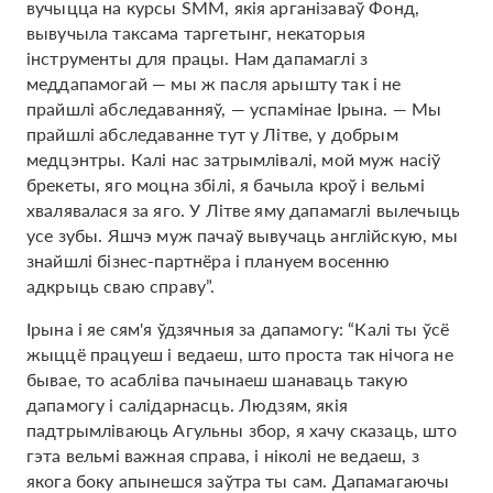
вучыцца на курсы SMM, якія арганізаваў Фонд,
вывучыла таксама таргетынг, некаторыя
інструменты для працы. Нам дапамаглі з
меддапамогай — мы ж пасля арышту так і не
прайшлі абследаванняў, — успамінае Ірына. — Мы
прайшлі абследаванне тут у Літве, у добрым
медцэнтры. Калі нас затрымлівалі, мой муж насіў
брекеты, яго моцна збілі, я бачыла кроў і вельмі
хвалявалася за яго. У Літве яму дапамаглі вылечыць
усе зубы. Яшчэ муж пачаў вывучаць англійскую, мы
знайшлі бізнес-партнёра і плануем восенню
адкрыць сваю справу”.
Ірына і яе сям'я ўдзячныя за дапамогу: “Калі ты ўсё
жыццё працуеш і ведаеш, што проста так нічога не
бывае, то асабліва пачынаеш шанаваць такую ​​
дапамогу і салідарнасць. Людзям, якія
падтрымліваюць Агульны збор, я хачу сказаць, што
гэта вельмі важная справа, і ніколі не ведаеш, з
якога боку апынешся заўтра ты сам. Дапамагаючы