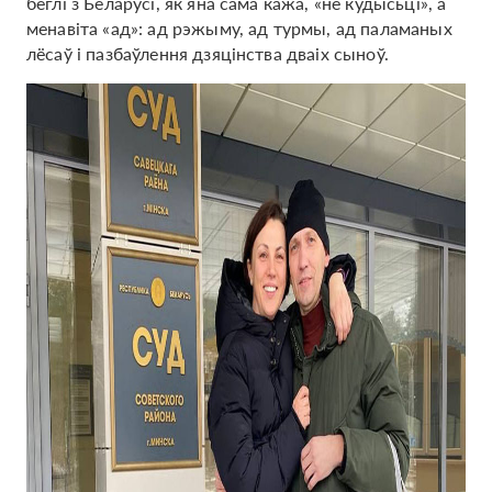
беглі з Беларусі, як яна сама кажа, «не кудысьці», а
менавіта «ад»: ад рэжыму, ад турмы, ад паламаных
лёсаў і пазбаўлення дзяцінства дваіх сыноў.