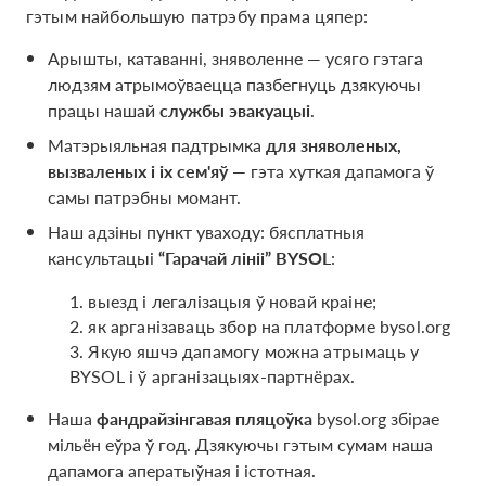
гэтым найбольшую патрэбу прама цяпер:
Арышты, катаванні, зняволенне — усяго гэтага
людзям атрымоўваецца пазбегнуць дзякуючы
працы нашай
службы эвакуацыі
.
Матэрыяльная падтрымка
для зняволеных,
вызваленых і іх сем'яў
— гэта хуткая дапамога ў
самы патрэбны момант.
Наш адзіны пункт уваходу: бясплатныя
кансультацыі
“Гарачай лініі” BYSOL
:
1. выезд і легалізацыя ў новай краіне;
2. як арганізаваць збор на платформе bysol.org
3. Якую яшчэ дапамогу можна атрымаць у
BYSOL і ў арганізацыях-партнёрах.
Наша
фандрайзінгавая пляцоўка
bysol.org збірае
мільён еўра ў год. Дзякуючы гэтым сумам наша
дапамога аператыўная і істотная.