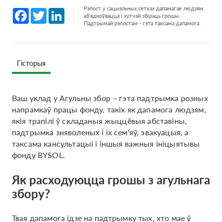
Рэпост у сацыяльных сетках дапамагае людзям
Facebook
Twitter
LinkedIn
аб'ядноўвацца і хутчэй збіраць грошы.
Падтрымай рэпостам - гэта таксама дапамога.
Гісторыя
Ваш уклад у Агульны збор – гэта падтрымка розных
напрамкаў працы фонду, такіх як дапамога людзям,
якія трапілі ў складаныя жыццёвыя абставіны,
падтрымка зняволеных і іх сем'яў, эвакуацыя, а
таксама кансультацыі і іншыя важныя ініцыятывы
фонду BYSOL.
Як расходуюцца грошы з агульнага
збору?
Твая дапамога ідзе на падтрымку тых, хто мае ў