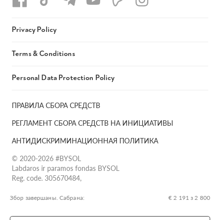
Privacy Policy
Terms & Conditions
Personal Data Protection Policy
ПРАВИЛА СБОРА СРЕДСТВ
РЕГЛАМЕНТ СБОРА СРЕДСТВ НА ИНИЦИАТИВЫ
АНТИДИСКРИМИНАЦИОННАЯ ПОЛИТИКА
© 2020-2026 #BYSOL
Labdaros ir paramos fondas BYSOL
Reg. code. 305670484,
Adress Vilniaus r. sav., Rudaminos sen., Skrabinės k., Skrabinės
g.17-1, LT-13253
Збор завершаны. Сабрана:
€ 2 191 з 2 800
LT70 7300 0101 6724 1152, Swedbank, AB
SWIFT kodas HABALT22