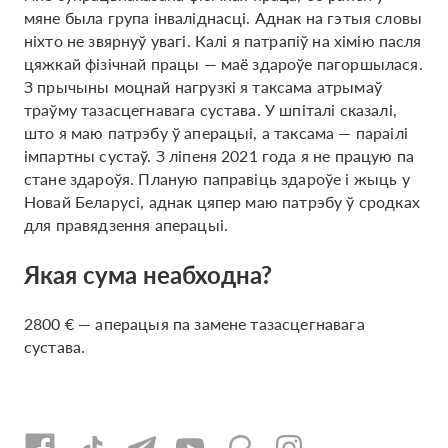
мяне была група інваліднасці. Аднак на гэтыя словы
ніхто не звярнуў увагі. Калі я патрапіў на хімію пасля
цяжкай фізічнай працы — маё здароўе пагоршылася.
З прычыны моцнай нагрузкі я таксама атрымаў
траўму тазасцегнавага сустава. У шпіталі сказалі,
што я маю патрэбу ў аперацыі, а таксама — параілі
імпартны сустаў. З ліпеня 2021 года я не працую па
стане здароўя. Планую паправіць здароўе і жыць у
Новай Беларусі, аднак цяпер маю патрэбу ў сродках
для правядзення аперацыі.
Якая сума неабходна?
2800 € — аперацыя па замене тазасцегнавага
сустава.