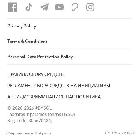
Privacy Policy
Terms & Conditions
Personal Data Protection Policy
ПРАВИЛА СБОРА СРЕДСТВ
РЕГЛАМЕНТ СБОРА СРЕДСТВ НА ИНИЦИАТИВЫ
АНТИДИСКРИМИНАЦИОННАЯ ПОЛИТИКА
© 2020-2026 #BYSOL
Labdaros ir paramos fondas BYSOL
Reg. code. 305670484,
Adress Vilniaus r. sav., Rudaminos sen., Skrabinės k., Skrabinės
g.17-1, LT-13253
Сбор завершен. Собрано:
€ 2 191 из 2 800
LT70 7300 0101 6724 1152, Swedbank, AB