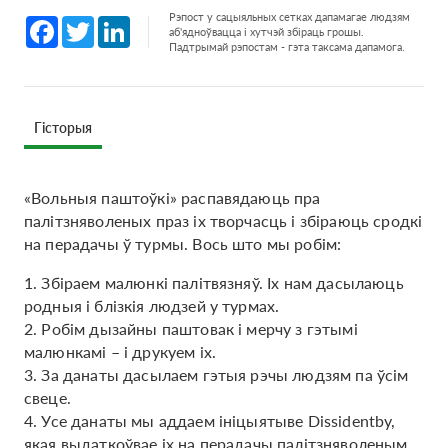
Рэпост у сацыяльных сетках дапамагае людзям
Facebook
Twitter
LinkedIn
аб'ядноўвацца і хутчэй збіраць грошы.
Падтрымай рэпостам - гэта таксама дапамога.
Гісторыя
«Вольныя паштоўкі» распавядаюць пра
палітзняволеных праз іх творчасць і збіраюць сродкі
на перадачы ў турмы. Вось што мы робім:
1. Збіраем малюнкі палітвязняў. Іх нам дасылаюць
родныя і блізкія людзей у турмах.
2. Робім дызайны паштовак і мерчу з гэтымі
малюнкамі – і друкуем іх.
3. За данаты дасылаем гэтыя рэчы людзям па ўсім
свеце.
4. Усе данаты мы аддаем ініцыятыве Dissidentby,
якая выдаткоўвае іх на перадачы палітзняволеным.