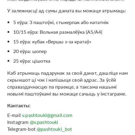
У залежнасці ад сумы даната вы можаце атрымаць:
5 еўра: 3 паштоўкі, стыкерпак або нататнік
10/15 еўра: Вольная размалёўка (A5/A4)
15 еўра: кубак «Вершы з-за кратаў»
20 еўра: шопер
25 еўра: цішотка
Каб атрымаць падарунак за свой данат, дашліце нам
скрыншот ці чэк і напішыце свой адрас. За ўсёй
справаздачнасцю па праекце, а таксама нашымі
новымі паштоўкамі вы можаце сачыць у інстаграме.
Кантакты:
E-mail
v.pashtouki@gmail.com
Instagram
@v.pashtouki
Telegram-bot
@pashtouki_bot