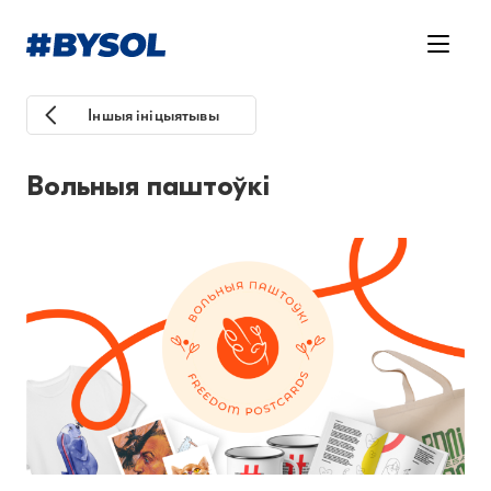
Іншыя ініцыятывы
Вольныя паштоўкі