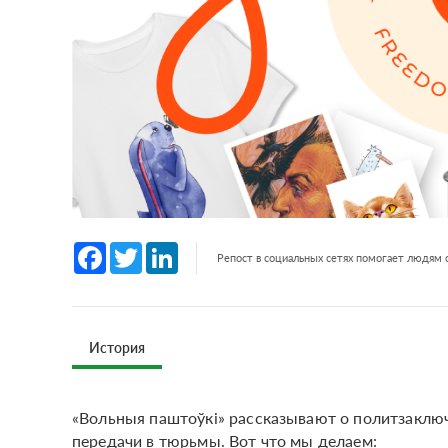
Facebook
Twitter
LinkedIn
Репост в социальных сетях помогает людям
История
«Вольныя паштоўкі» рассказывают о политзаключ
передачи в тюрьмы. Вот что мы делаем: