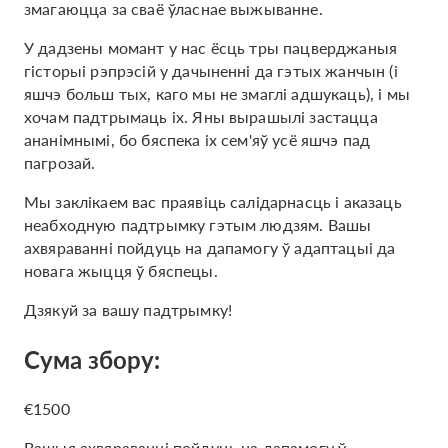
змагаюцца за сваё ўласнае выжыванне.
У дадзены момант у нас ёсць тры пацверджаныя
гісторыі рэпрэсій у дачыненні да гэтых жанчын (і
яшчэ больш тых, каго мы не змаглі адшукаць), і мы
хочам падтрымаць іх. Яны вырашылі застацца
ананімнымі, бо бяспека іх сем'яў усё яшчэ пад
пагрозай.
Мы заклікаем вас праявіць салідарнасць і аказаць
неабходную падтрымку гэтым людзям. Вашы
ахвяраванні пойдуць на дапамогу ў адаптацыі да
новага жыцця ў бяспецы.
Дзякуй за вашу падтрымку!
Сума збору:
€1500
Вашыя ахвяраванні пойдуць на дапамогу ў