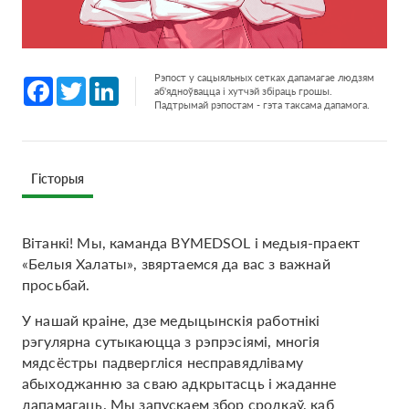
Рэпост у сацыяльных сетках дапамагае людзям
Facebook
Twitter
LinkedIn
аб'ядноўвацца і хутчэй збіраць грошы.
Падтрымай рэпостам - гэта таксама дапамога.
Гісторыя
Вітанкі! Мы, каманда BYMEDSOL і медыя-праект
«Белыя Халаты», звяртаемся да вас з важнай
просьбай.
У нашай краіне, дзе медыцынскія работнікі
рэгулярна сутыкаюцца з рэпрэсіямі, многія
мядсёстры падвергліся несправядліваму
абыходжанню за сваю адкрытасць і жаданне
дапамагаць. Мы запускаем збор сродкаў, каб