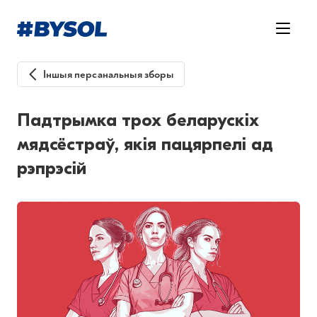
Іншыя персанальныя зборы
Падтрымка трох беларускіх
мядсёстраў, якія пацярпелі ад
рэпрэсій