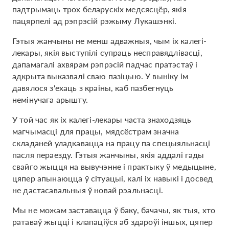
падтрымаць трох беларускіх медсясцёр, якія
пацярпелі ад рэпрэсій рэжыму Лукашэнкі.
Гэтыя жанчыны не менш адважныя, чым іх калегі-
лекары, якія выступілі супраць несправядлівасці,
дапамагалі ахвярам рэпрэсій падчас пратэстаў і
адкрыта выказвалі сваю пазіцыю. У выніку ім
давялося з'ехаць з краіны, каб пазбегнуць
немінучага арышту.
У той час як іх калегі-лекары часта знаходзяць
магчымасці для працы, мядсёстрам значна
складаней уладкавацца на працу па спецыяльнасці
пасля пераезду. Гэтыя жанчыны, якія аддалі гады
свайго жыцця на вывучэнне і практыку ў медыцыне,
цяпер апынаюцца ў сітуацыі, калі іх навыкі і досвед
не дастасавальныя ў новай рэальнасці.
Мы не можам заставацца ў баку, бачачы, як тыя, хто
ратаваў жыцці і клапаціўся аб здароўі іншых, цяпер