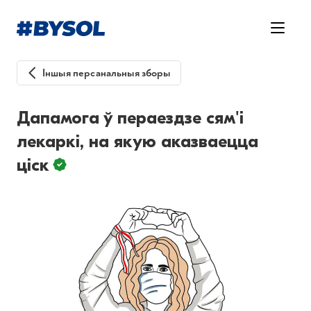
Іншыя персанальныя зборы
Дапамога ў пераездзе сям'і
лекаркі, на якую аказваецца
ціск