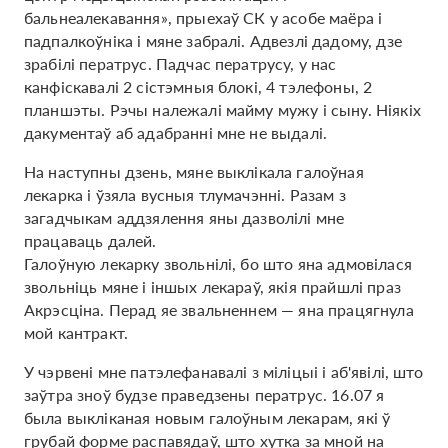
бальнеалекавання», прыехаў СК у асобе маёра і
падпалкоўніка і мяне забралі. Адвезлі дадому, дзе
зрабілі ператрус. Падчас ператрусу, у нас
канфіскавалі 2 сістэмныя блокі, 4 тэлефоны, 2
планшэты. Рэчы належалі майму мужу і сыну. Ніякіх
дакументаў аб адабранні мне не выдалі.
На наступны дзень, мяне выклікала галоўная
лекарка і ўзяла вусныя тлумачэнні. Разам з
загадчыкам аддзялення яны дазволілі мне
працаваць далей.
Галоўную лекарку звольнілі, бо што яна адмовілася
звольніць мяне і іншых лекараў, якія прайшлі праз
Акрэсціна. Перад яе звальненнем — яна працягнула
мой кантракт.
У чэрвені мне патэлефанавалі з міліцыі і аб'явілі, што
заўтра зноў будзе праведзены ператрус. 16.07 я
была выкліканая новым галоўным лекарам, які ў
грубай форме распавядаў, што хутка за мной на