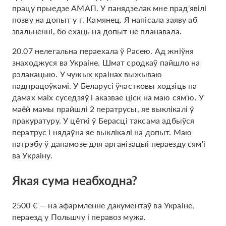
працу прыедзе АМАП. У панядзелак мне прад'явілі
позву на допыт у г. Камянец. Я напісала заяву аб
звальненні, бо ехаць на допыт не планавала.
20.07 нелегальна пераехала ў Расею. Ад жніўня
знаходжуся ва Украіне. Шмат сродкаў пайшло на
рэлакацыю. У чужых краінах выжываю
падпрацоўкамі. У Беларусі ўчастковы ходзіць па
дамах маіх суседзяў і аказвае ціск на маю сям'ю. У
маёй мамы прайшлі 2 ператрусы, яе выклікалі ў
пракуратуру. У цёткі ў Берасці таксама адбыўся
ператрус і нядаўна яе выклікалі на допыт. Маю
патрэбу ў дапамозе для арганізацыі пераезду сям'і
ва Украіну.
Якая сума неабходна?
2500 € — на афармленне дакументаў ва Украіне,
пераезд у Польшчу і перавоз мужа.