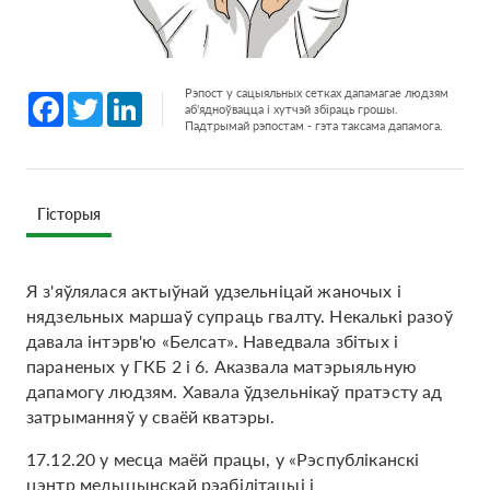
Рэпост у сацыяльных сетках дапамагае людзям
Facebook
Twitter
LinkedIn
аб'ядноўвацца і хутчэй збіраць грошы.
Падтрымай рэпостам - гэта таксама дапамога.
Гісторыя
Я з'яўлялася актыўнай удзельніцай жаночых і
нядзельных маршаў супраць гвалту. Некалькі разоў
давала інтэрв'ю «Белсат». Наведвала збітых і
параненых у ГКБ 2 і 6. Аказвала матэрыяльную
дапамогу людзям. Хавала ўдзельнікаў пратэсту ад
затрыманняў у сваёй кватэры.
17.12.20 у месца маёй працы, у «Рэспубліканскі
цэнтр медыцынскай рэабілітацыі і