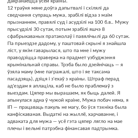
дакранаецца усёй краіны.
12 траўня мяне доўга дапытвалі і схілялі да
сведчання супраць мужа, зрабілі відэа з маім
прызнаннем, правялі суд і асудзілі на 100 б.в.. Мужу
прысудзілі 30 сутак, потым зрабілі яшчэ 8
сфабрыкаваных пратаколаў і павялічылі да 60 сутак.
Па прыездзе дадому, у паштовай скрыні я знайшла
ліст, у якім гаварылася, што па мне і мужу
праводзіцца праверка на прадмет узбуджэння
крымінальнай справы. Трэба было дзейнічаць — я
ўзяла маму (мне пагражалі, што і яе таксама
пасадзяць), дзіця і з'ехаў з краіны. Штраф перад
ад'ездам я аплаціла, каб не было праблемаў з
выездам. Цяпер мы вырашаем, як быць далей. Я
апынулася адна ў чужой краіне, Мужа побач няма, я
ІП — працаваць пакуль не магу, бо ўся тэхніка была
канфіскаваная. Выдаткі на жыллё, харчаванне, і
адваката для мужа — усё гэта цяпер лягло на мае
плечы і вельмі патрэбна фінансавая падтрымка.