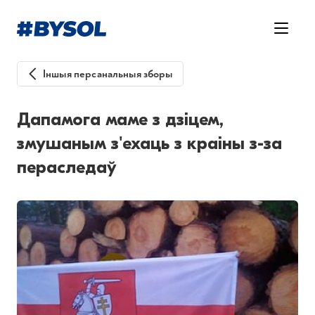
Іншыя персанальныя зборы
Дапамога маме з дзіцем,
змушаным з'ехаць з краіны з-за
пераследаў