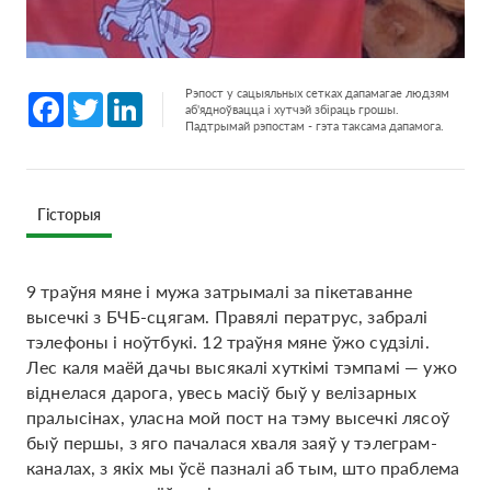
Рэпост у сацыяльных сетках дапамагае людзям
Facebook
Twitter
LinkedIn
аб'ядноўвацца і хутчэй збіраць грошы.
Падтрымай рэпостам - гэта таксама дапамога.
Гісторыя
9 траўня мяне і мужа затрымалі за пікетаванне
высечкі з БЧБ-сцягам. Правялі ператрус, забралі
тэлефоны і ноўтбукі. 12 траўня мяне ўжо судзілі.
Лес каля маёй дачы высякалі хуткімі тэмпамі — ужо
віднелася дарога, увесь масіў быў у велізарных
пралысінах, уласна мой пост на тэму высечкі лясоў
быў першы, з яго пачалася хваля заяў у тэлеграм-
каналах, з якіх мы ўсё пазналі аб тым, што праблема