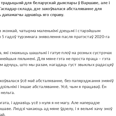
і традыцыяй для беларускай дыяспары ў Варшаве, але і
 Гаспадар склада, дзе захоўвалася абсталяванне для
ь дапамагчы аднавіць яго справу.
з жонкай, чатырма маленькімі дзецьмі і старэйшым
я 5 гадоў турэмнага зняволення пасля пратэстаў 2020-га
а, які смажыць шашлыкі і гатуе плоў на розных сустрэчах
чнейшыя пяльмені. Для мяне гэта не проста праца – гэта
ім адчуць, што мы разам, нагадаць густ звыклых радасцяў
хоўвалася ўсё маё абсталяванне, без папярэджання змяніў
дзільнікі і іншае абсталяванне. Усё, чым я працаваў. Ён
 нельга.
ата, і аднавіць усё з нуля я не магу. Але наперадзе
аве. Людзі чакаюць ад мяне ўдзелу, і я вельмі хачу зноў
ай.