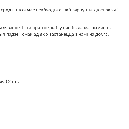
сродкі на самае неабходнае, каб вярнуцца да справы і
аляванне. Гэта пра тое, каб у нас была магчымасць
падзеі, смак ад якіх застанецца з намі на доўга.
ка) 2 шт.