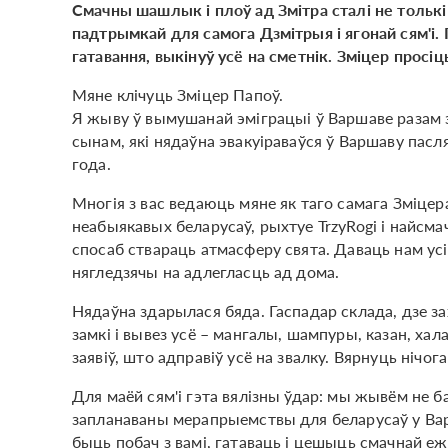
Смачны шашлык і плоў ад Змітра сталі не тольк
падтрымкай для самога Дзмітрыя і ягонай сям'і.
гатавання, выкінуў усё на сметнік. Зміцер просіц
Мяне клічуць Зміцер Папоў.
Я жыву ў вымушанай эміграцыі ў Варшаве разам 
сынам, які нядаўна эвакуіраваўся ў Варшаву пасл
года.
Многія з вас ведаюць мяне як таго самага Зміцер
неабыякавых беларусаў, рыхтуе TrzyRogi і найсма
спосаб ствараць атмасферу свята. Даваць нам ус
нягледзячы на ​​адлегласць ад дома.
Нядаўна здарылася бяда. Гаспадар склада, дзе за
замкі і вывез усё – мангалы, шампуры, казан, хала
заявіў, што адправіў усё на звалку. Вярнуць нічога
Для маёй сям'і гэта вялізны ўдар: мы жывём не баг
запланаваны мерапрыемствы для беларусаў у Варш
быць побач з вамі, гатаваць і цешыць смачнай еж