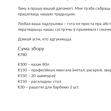
Таму я прашу вашай дапамогі. Мне трэба сабраць 
працягваць нашую традыцыю.
Любая ваша падтрымка – гэта не проста пра абст
ператварыць нашы сустрэчы ў прыемныя і смачныя 
Дзякуй усім, хто адгукнецца.
Сума збору
€780
€300 – казан 80л
€150 – прафесійных мангала (метал, раскрой, звар
€150 – 20 шампураў
€150 – раскладны стол
€30 – рашоткі для барбекю 2 шт.