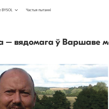
е BYSOL
Частыя пытанні
 – вядомага ў Варшаве м