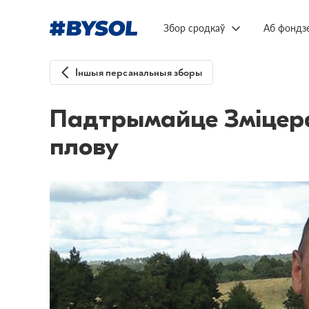
Збор сродкаў
Аб фондз
Іншыя персанальныя зборы
Падтрымайце Зміцера
плову