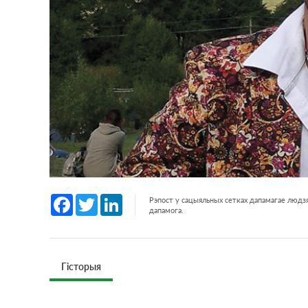
Facebook
Twitter
LinkedIn
Рэпост у сацыяльных сетках дапамагае людзя
дапамога.
Гісторыя