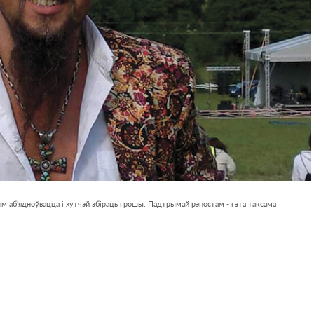
м аб'ядноўвацца і хутчэй збіраць грошы. Падтрымай рэпостам - гэта таксама