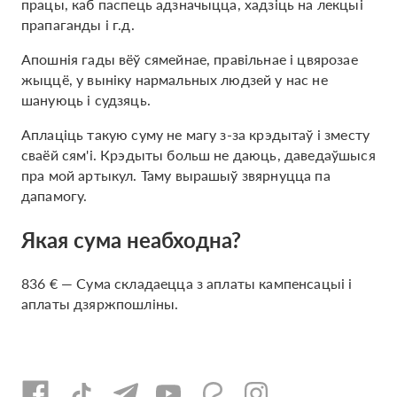
працы, каб паспець адзначыцца, хадзіць на лекцыі
прапаганды і г.д.
Апошнія гады вёў сямейнае, правільнае і цвярозае
жыццё, у выніку нармальных людзей у нас не
шануюць і судзяць.
Аплаціць такую ​​суму не магу з-за крэдытаў і зместу
сваёй сям'і. Крэдыты больш не даюць, даведаўшыся
пра мой артыкул. Таму вырашыў звярнуцца па
дапамогу.
Якая сума неабходна?
836 € — Сума складаецца з аплаты кампенсацыі і
аплаты дзяржпошліны.