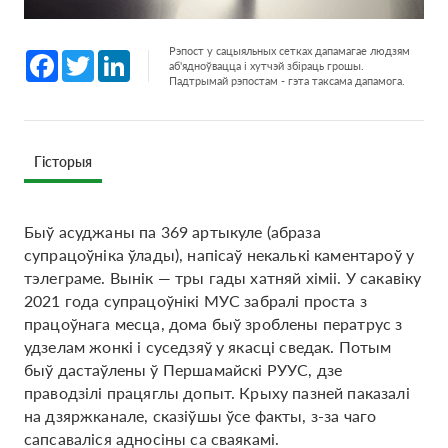
Рэпост у сацыяльных сетках дапамагае людзям
Facebook
Twitter
LinkedIn
аб'ядноўвацца і хутчэй збіраць грошы.
Падтрымай рэпостам - гэта таксама дапамога.
Гісторыя
Быў асуджаны па 369 артыкуле (абраза
супрацоўніка ўлады), напісаў некалькі каментароў у
тэлеграме. Вынік — тры гады хатняй хіміі. У сакавіку
2021 года супрацоўнікі МУС забралі проста з
працоўнага месца, дома быў зроблены ператрус з
удзелам жонкі і суседзяў у якасці сведак. Потым
быў дастаўлены ў Першамайскі РУУС, дзе
праводзілі працяглы допыт. Крыху пазней паказалі
на дзяржканале, сказіўшы ўсе факты, з-за чаго
сапсаваліся адносіны са сваякамі.