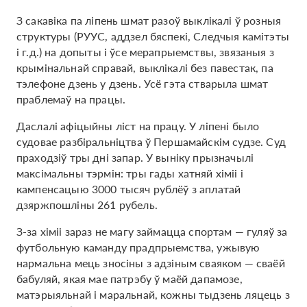
З сакавіка па ліпень шмат разоў выклікалі ў розныя
структуры (РУУС, аддзел бяспекі, Следчыя камітэты
і г.д.) на допыты і ўсе мерапрыемствы, звязаныя з
крымінальнай справай, выклікалі без павестак, па
тэлефоне дзень у дзень. Усё гэта стварыла шмат
праблемаў на працы.
Даслалі афіцыйны ліст на працу. У ліпені было
судовае разбіральніцтва ў Першамайскім судзе. Суд
праходзіў тры дні запар. У выніку прызначылі
максімальны тэрмін: тры гады хатняй хіміі і
кампенсацыю 3000 тысяч рублёў з аплатай
дзяржпошліны 261 рубель.
З-за хіміі зараз не магу займацца спортам — гуляў за
футбольную каманду прадпрыемства, ужывую
нармальна мець зносіны з адзіным сваяком — сваёй
бабуляй, якая мае патрэбу ў маёй дапамозе,
матэрыяльнай і маральнай, кожны тыдзень ляцець з