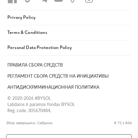
Privacy Policy
Terms & Conditions
Personal Data Protection Policy
ПРАВИЛА СБОРА СРЕДСТВ
РЕГЛАМЕНТ СБОРА СРЕДСТВ НА ИНИЦИАТИВЫ
АНТИДИСКРИМИНАЦИОННАЯ ПОЛИТИКА
© 2020-2026 #BYSOL
Labdaros ir paramos fondas BYSOL
Reg. code. 305670484,
Adress Vilniaus r. sav., Rudaminos sen., Skrabinės k., Skrabinės
g.17-1, LT-13253
Збор завершаны. Сабрана:
€ 72 з 836
LT70 7300 0101 6724 1152, Swedbank, AB
SWIFT kodas HABALT22