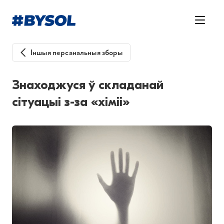
Іншыя персанальныя зборы
Знаходжуся ў складанай
сітуацыі з-за «хіміі»