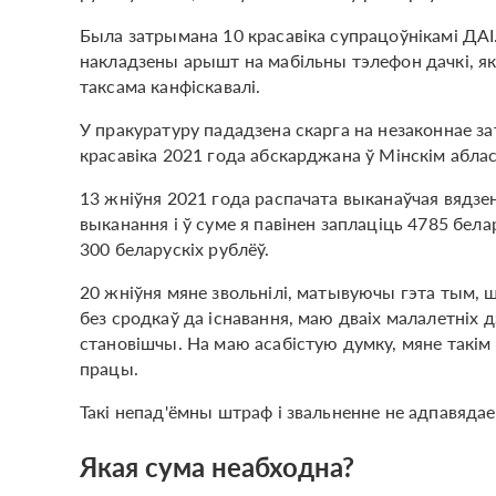
Была затрымана 10 красавіка супрацоўнікамі ДАІ.
накладзены арышт на мабільны тэлефон дачкі, як
таксама канфіскавалі.
У пракуратуру пададзена скарга на незаконнае з
красавіка 2021 года абскарджана ў Мінскім аблас
13 жніўня 2021 года распачата выканаўчая вядзе
выканання і ў суме я павінен заплаціць 4785 бел
300 беларускіх рублёў.
20 жніўня мяне звольнілі, матывуючы гэта тым, 
без сродкаў да існавання, маю дваіх малалетніх
становішчы. На маю асабістую думку, мяне такім 
працы.
Такі непад'ёмны штраф і звальненне не адпавяда
Якая сума неабходна?