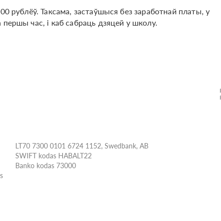
00 рублёў. Таксама, застаўшыся без заработнай платы, у
першы час, і каб сабраць дзяцей у школу.
LT70 7300 0101 6724 1152, Swedbank, AB
SWIFT kodas HABALT22
Banko kodas 73000
ės