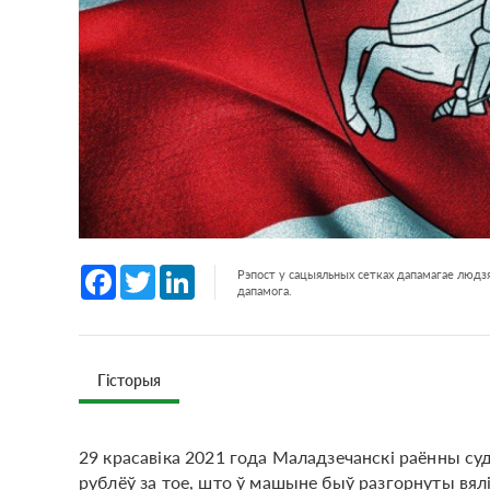
Facebook
Twitter
LinkedIn
Рэпост у сацыяльных сетках дапамагае людзя
дапамога.
Гісторыя
29 красавіка 2021 года Маладзечанскі раённы суд
рублёў за тое, што ў машыне быў разгорнуты вял