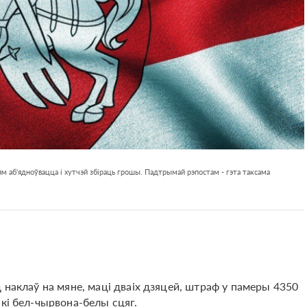
м аб'ядноўвацца і хутчэй збіраць грошы. Падтрымай рэпостам - гэта таксама
 наклаў на мяне, маці дваіх дзяцей, штраф у памеры 4350
ікі бел-чырвона-белы сцяг.