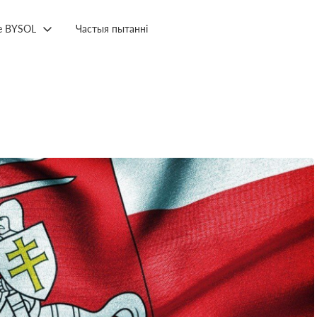
е BYSOL
Частыя пытанні
ы