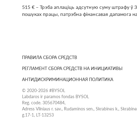
515 € – Трэба аплаціць адсутную суму штрафу ў 3
пошуках працы, патрэбна фінансавая дапамога на 
ПРАВИЛА СБОРА СРЕДСТВ
РЕГЛАМЕНТ СБОРА СРЕДСТВ НА ИНИЦИАТИВЫ
АНТИДИСКРИМИНАЦИОННАЯ ПОЛИТИКА
© 2020-2026 #BYSOL
Labdaros ir paramos fondas BYSOL
Reg. code. 305670484,
Adress Vilniaus r. sav., Rudaminos sen., Skrabinės k., Skrabin
g.17-1, LT-13253