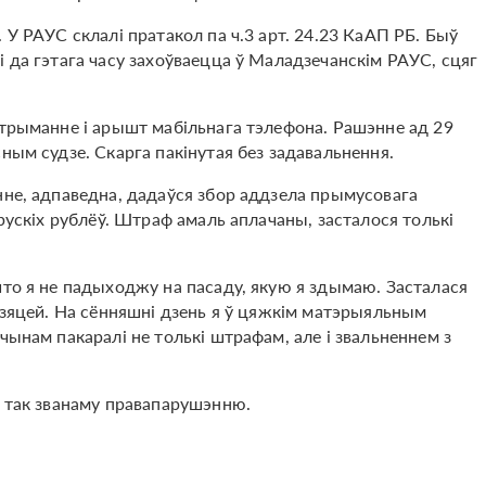
 У РАУС склалі пратакол па ч.3 арт. 24.23 КаАП РБ. Быў
і да гэтага часу захоўваецца ў Маладзечанскім РАУС, сцяг
атрыманне і арышт мабільнага тэлефона. Рашэнне ад 29
ным судзе. Скарга пакінутая без задавальнення.
нне, адпаведна, дадаўся збор аддзела прымусовага
арускіх рублёў. Штраф амаль аплачаны, засталося толькі
што я не падыходжу на пасаду, якую я здымаю. Засталася
 дзяцей. На сённяшні дзень я ў цяжкім матэрыяльным
чынам пакаралі не толькі штрафам, але і звальненнем з
е так званаму правапарушэнню.