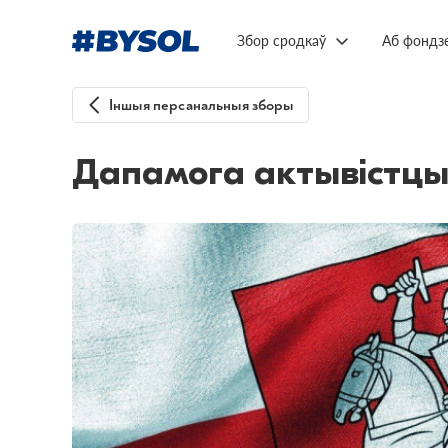
Збор сродкаў
Аб фондз
Іншыя персанальныя зборы
Дапамога актывістц