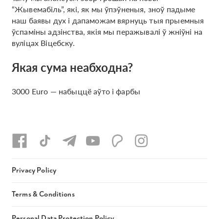
“Жывемабіль”, які, як мы ўпэўненыя, зноў падыме
наш баявы дух і дапаможам вярнуць тыя прыемныя
ўспаміны адзінства, якія мы перажывалі ў жніўні на
вуліцах Віцебску.
Якая сума неабходна?
3000 Euro — набыццё аўто і фарбы
Privacy Policy
Terms & Conditions
Personal Data Protection Policy