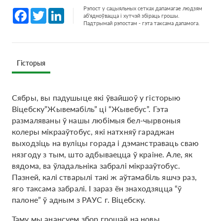
Рэпост у сацыяльных сетках дапамагае людзям
Facebook
Twitter
LinkedIn
аб'ядноўвацца і хутчэй збіраць грошы.
Падтрымай рэпостам - гэта таксама дапамога.
Гісторыя
Сябры, вы падушыце які ўвайшоў у гісторыю
Віцебску”Жывемaбiль” ці “Жывебус”. Гэта
размаляваны ў нашы любімыя бел-чырвоныя
колеры мікрааўтобус, які натхняў гараджан
выходзіць на вуліцы горада і дэманстраваць сваю
нязгоду з тым, што адбываецца ў краіне. Але, як
вядома, ва ўладальніка забралі мікрааўтобус.
Пазней, калі стварылі такі ж аўтамабіль яшчэ раз,
яго таксама забралі. І зараз ён знаходзяцца “ў
палоне” ў адным з РАУС г. Віцебску.
Таму мы анансуем збор грошай на новы