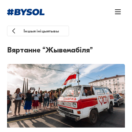
Іншыя ініцыятывы
Вяртанне “Жывемабiля”