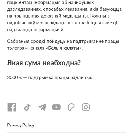
пацыентам інфармацыя аб найноўшых
даследаваннях, спосабах лекавання, якія базуюцца
на прынцыпах доказнай медыцыны. Кожны з
падпісчыкаў можа задаць пытанне ініцыятыве ці
падзяліцца інфармацыяй.
Сабраныя сродкі пойдуць на падтрыманне працы
тэлеграм-канала «Белыя халаты».
Якая сума неабходна?
3000 € — падтрымка працы рэдакцыі.
Privacy Policy