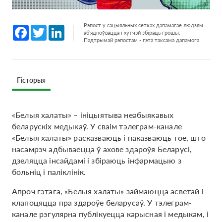
Рэпост у сацыяльных сетках дапамагае людзям
Facebook
Twitter
LinkedIn
аб'ядноўвацца і хутчэй збіраць грошы.
Падтрымай рэпостам - гэта таксама дапамога.
Гісторыя
«Белыя халаты» – ініцыятыва неабыякавых
беларускіх медыкаў. У сваім тэлеграм-канале
«Белыя халаты» расказваюць і паказваюць тое, што
насамрэч адбываецца ў ахове здароўя Беларусі,
дзеляцца інсайдамі і збіраюць інфармацыю з
больніц і паліклінік.
Апроч гэтага, «Белыя халаты» займаюцца асветай і
клапоцяцца пра здароўе беларусаў. У тэлеграм-
канале рэгулярна публікуецца карысная і медыкам, і