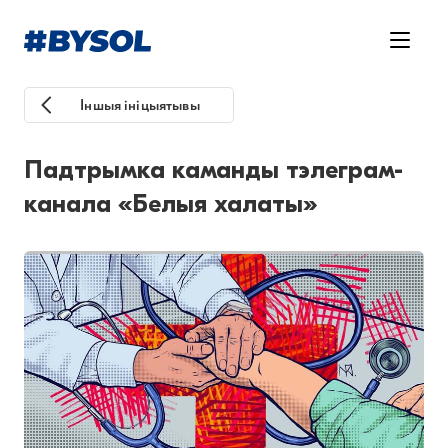
Іншыя ініцыятывы
Падтрымка каманды тэлеграм-
канала «Белыя халаты»