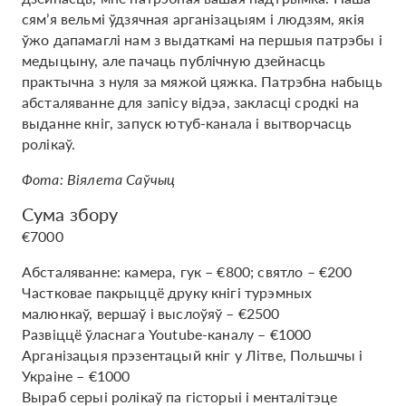
сям’я вельмі ўдзячная арганізацыям і людзям, якія
ўжо дапамаглі нам з выдаткамі на першыя патрэбы і
медыцыну, але пачаць публічную дзейнасць
практычна з нуля за мяжой цяжка. Патрэбна набыць
абсталяванне для запісу відэа, закласці сродкі на
выданне кніг, запуск ютуб-канала і вытворчасць
ролікаў.
Фота: Віялета Саўчыц
Сума збору
€7000
Абсталяванне: камера, гук – €800; святло – €200
Частковае пакрыццё друку кнігі турэмных
малюнкаў, вершаў і выслоўяў – €2500
Развіццё ўласнага Youtube-каналу – €1000
Арганізацыя прэзентацый кніг у Літве, Польшчы і
Украіне – €1000
Выраб серыі ролікаў па гісторыі і менталітэце