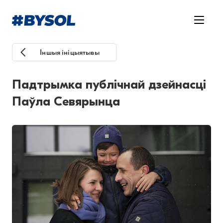
Іншыя ініцыятывы
Падтрымка публічнай дзейнасці
Паўла Севярынца