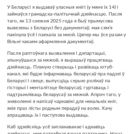
У Беларусі я выдаваў уласныя кнігі (у мяне іх 14) і
займаўся грамадска-палітычнай дзейнасцю. Пасля
таго, як 13 снежня 2025 года я быў прымусова
вывезены з Беларусі без дакументаў, мая сям’я
пакінула ўсё і паехала за мной. Цяпер мы ўсе разам у
Вільні чакаем афармлення дакументаў.
Пасля раптоўнага вызвалення і дэпартацыі,
апынуўшыся за мяжой, я вырашыў працягваць
дзейнасць. Планую стварыць і развіваць ютуб-
канал, які будзе інфармаваць беларусаў пра падзеі ў
Беларусі і свеце, выпусціць серыю ролікаў па
гісторыі і менталітэце беларусаў, гуртаваць і
падтрымліваць беларусаў за мяжой. Апроч таго, у
зняволенні я напісаў чарнавікі для некалькіх кніг,
якія праз лісты родным перадаў на волю. Хачу
апрацаваць іх і паступова выдаваць.
Каб здзейсніць усё запланаванае і аднавіць
дзейнасць, мне патрэбная вашая падтрымка. Наша