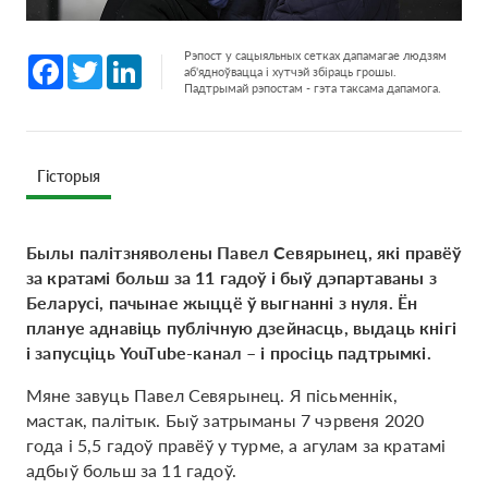
Рэпост у сацыяльных сетках дапамагае людзям
Facebook
Twitter
LinkedIn
аб'ядноўвацца і хутчэй збіраць грошы.
Падтрымай рэпостам - гэта таксама дапамога.
Гісторыя
Былы палітзняволены Павел Севярынец, які правёў
за кратамі больш за 11 гадоў і быў дэпартаваны з
Беларусі, пачынае жыццё ў выгнанні з нуля. Ён
плануе аднавіць публічную дзейнасць, выдаць кнігі
і запусціць YouTube-канал – і просіць падтрымкі.
Мяне завуць Павел Севярынец. Я пісьменнік,
мастак, палітык. Быў затрыманы 7 чэрвеня 2020
года і 5,5 гадоў правёў у турме, а агулам за кратамі
адбыў больш за 11 гадоў.