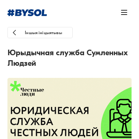
Іншыя ініцыятывы
Юрыдычная служба Сумленных
Людзей