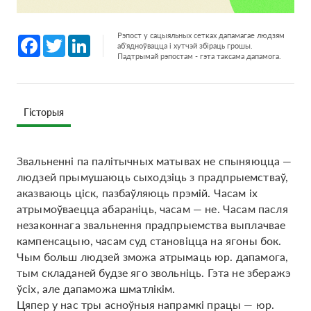
Рэпост у сацыяльных сетках дапамагае людзям
Facebook
Twitter
LinkedIn
аб'ядноўвацца і хутчэй збіраць грошы.
Падтрымай рэпостам - гэта таксама дапамога.
Гісторыя
Звальненні па палітычных матывах не спыняюцца —
людзей прымушаюць сыходзіць з прадпрыемстваў,
аказваюць ціск, пазбаўляюць прэмій. Часам іх
атрымоўваецца абараніць, часам — не. Часам пасля
незаконнага звальнення прадпрыемства выплачвае
кампенсацыю, часам суд становіцца на ягоны бок.
Чым больш людзей зможа атрымаць юр. дапамога,
тым складаней будзе яго звольніць. Гэта не зберажэ
ўсіх, але дапаможа шматлікім.
Цяпер у нас тры асноўныя напрамкі працы — юр.