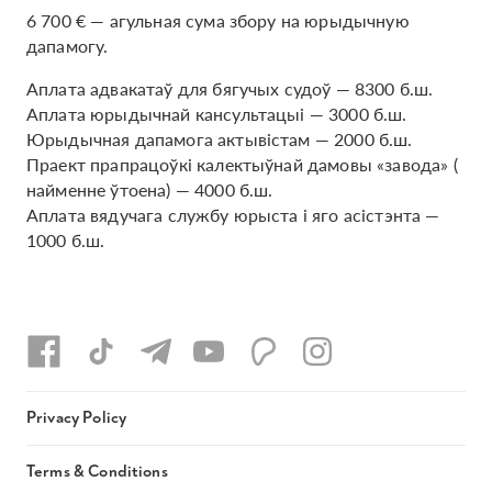
6 700 € — агульная сума збору на юрыдычную
дапамогу.
Аплата адвакатаў для бягучых судоў — 8300 б.ш.
Аплата юрыдычнай кансультацыі — 3000 б.ш.
Юрыдычная дапамога актывістам — 2000 б.ш.
Праект прапрацоўкі калектыўнай дамовы «завода» (
найменне ўтоена) — 4000 б.ш.
Аплата вядучага службу юрыста і яго асістэнта —
1000 б.ш.
Privacy Policy
Terms & Conditions