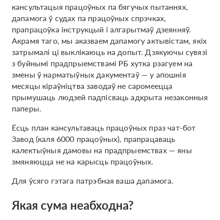
кансультацыя працоўных па бягучых пытаннях,
дапамога ў судах па працоўных спрэчках,
прапрацоўка інструкцый і алгарытмаў дзеянняў.
Акрамя таго, мы аказваем дапамогу актывістам, якіх
затрымалі ці выклікаюць на допыт. Дзякуючы сувязі
з буйнымі прадпрыемствамі РБ хутка рэагуем на
змены ў нарматыўных дакументаў — у апошнія
месяцы кіраўніцтва заводаў не саромеецца
прымушаць людзей падпісваць адкрыта незаконныя
паперы.
Ёсць план кансультаваць працоўных праз чат-бот
Завод (каля 6000 працоўных), прапрацаваць
калектыўныя дамовы на прадпрыемствах — яны
змяняюцца не на карысць працоўных.
Для ўсяго гэтага патрэбная ваша дапамога.
Якая сума неабходна?