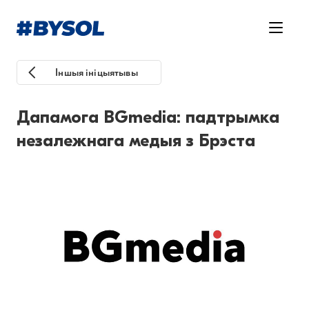
Іншыя ініцыятывы
Дапамога BGmedia: падтрымка
незалежнага медыя з Брэста