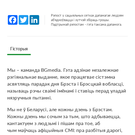
Рэпост у сацыяльных сетках дапамагае людзям
Facebook
Twitter
LinkedIn
аб'ядноўвацца і хутчэй збіраць грошы.
Падтрымай рэпостам - гэта таксама дапамога.
Гісторыя
Мы – каманда BGmedia. Гэта адзінае незалежнае
рэгіянальнае выданне, якое працягвае сістэмна
асвятляць парадак дня Брэста і Брэсцкай вобласці,
называць рэчы сваімі імёнамі і ставіць перад уладай
нязручныя пытанні.
Мы не ў Беларусі, але кожны дзень з Брэстам.
Кожны дзень мы сочым за тым, што адбываецца,
кантактуем з людзьмі і пішам пра тое, аб
чым маўчаць афіцыйныя СМІ: пра разбітыя дарогі,