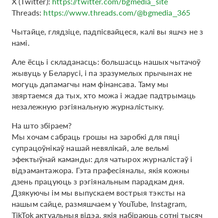
Х (Twitter):
https://twitter.com/bgmedia_site
Threads:
https://www.threads.com/@bgmedia_365
Чытайце, глядзіце, падпісвайцеся, калі вы яшчэ не з
намі.
Але ёсць і складанасць: большасць нашых чытачоў
жывуць у Беларусі, і па зразумелых прычынах не
могуць дапамагчы нам фінансава. Таму мы
звяртаемся да тых, хто можа і жадае падтрымаць
незалежную рэгіянальную журналістыку.
На што збіраем?
Мы хочам сабраць грошы на заробкі для пяці
супрацоўнікаў нашай невялікай, але вельмі
эфектыўнай каманды: для чатырох журналістаў і
відэамантажора. Гэта прафесіяналы, якія кожны
дзень працуюць з рэгіянальным парадкам дня.
Дзякуючы ім мы выпускаем вострыя тэксты на
нашым сайце, размяшчаем у YouTube, Instagram,
TikTok актуальныя відэа, якія набіраюць сотні тысяч