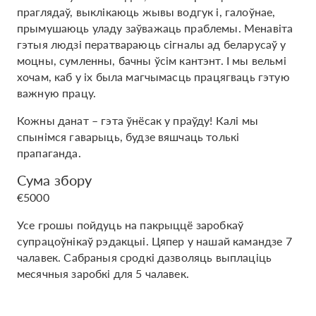
праглядаў, выклікаюць жывы водгук і, галоўнае,
прымушаюць уладу заўважаць праблемы. Менавіта
гэтыя людзі ператвараюць сігналы ад беларусаў у
моцны, сумленны, бачны ўсім кантэнт. І мы вельмі
хочам, каб у іх была магчымасць працягваць гэтую
важную працу.
Кожны данат – гэта ўнёсак у праўду! Калі мы
спынімся гаварыць, будзе вяшчаць толькі
прапаганда.
Сума збору
€5000
Усе грошы пойдуць на пакрыццё заробкаў
супрацоўнікаў рэдакцыі. Цяпер у нашай камандзе 7
чалавек. Сабраныя сродкі дазволяць выплаціць
месячныя заробкі для 5 чалавек.