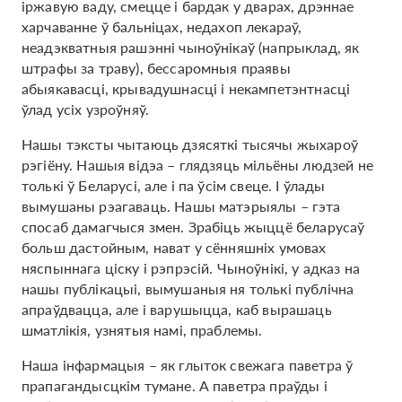
іржавую ваду, смецце і бардак у дварах, дрэннае
харчаванне ў бальніцах, недахоп лекараў,
неадэкватныя рашэнні чыноўнікаў (напрыклад, як
штрафы за траву), бессаромныя праявы
абыякавасці, крывадушнасці і некампетэнтнасці
ўлад усіх узроўняў.
Нашы тэксты чытаюць дзясяткі тысячы жыхароў
рэгіёну. Нашыя відэа – глядзяць мільёны людзей не
толькі ў Беларусі, але і па ўсім свеце. І ўлады
вымушаны рэагаваць. Нашы матэрыялы – гэта
спосаб дамагчыся змен. Зрабіць жыццё беларусаў
больш дастойным, нават у сённяшніх умовах
няспыннага ціску і рэпрэсій. Чыноўнікі, у адказ на
нашы публікацыі, вымушаныя ня толькі публічна
апраўдвацца, але і варушыцца, каб вырашаць
шматлікія, узнятыя намі, праблемы.
Наша інфармацыя – як глыток свежага паветра ў
прапагандысцкім тумане. А паветра праўды і