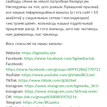
свабоды сёння як ніколі патрэбнае беларусам.
Нягледзячы на тое, што рэжым Лукашэнкі прызнаў
усе нашыя інфармацыйныя каналы (а гэта сайт і 10
акаўнтаў у сацыяльных сетках і мэсэнджэрах)
«экстрэмісцкімі», колькасць нашых падпісчыкаў
працягвае расці. А гэта значыць, што нас чытаюць,
нам давяраюць, нас чакаюць.
Вось спасылкі на нашы каналы:
Website:
https://bgmedia.site
Facebook:
https://www.facebook.com/bgmediaclub
Facebook:
https://www.facebook.com/groups/609912862770711
YouTube:
https://www.youtube.com/@VideoBGLive/
TikTok:
https://www.tiktok.com/@365bel
Instagram:
https://www.instagram.com/bgmedia_365/
Instagram:
https://www.instagram.com/365real.reels/
ОК:
https://ok.ru/group60180805976216
Telegram:
https://t.me/BGazeta