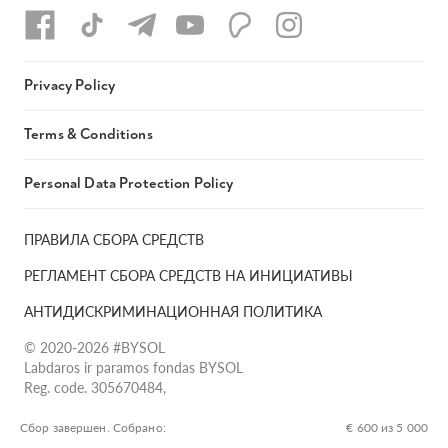
Privacy Policy
Terms & Conditions
Personal Data Protection Policy
ПРАВИЛА СБОРА СРЕДСТВ
РЕГЛАМЕНТ СБОРА СРЕДСТВ НА ИНИЦИАТИВЫ
АНТИДИСКРИМИНАЦИОННАЯ ПОЛИТИКА
© 2020-2026 #BYSOL
Labdaros ir paramos fondas BYSOL
Reg. code. 305670484,
Adress Vilniaus r. sav., Rudaminos sen., Skrabinės k., Skrabinės
g.17-1, LT-13253
Сбор завершен. Собрано:
€ 600 из 5 000
LT70 7300 0101 6724 1152, Swedbank, AB