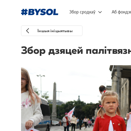
Збор сродкаў
Аб фондз
Іншыя ініцыятывы
Збор дзяцей палітвяз