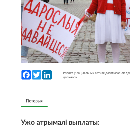
Facebook
Twitter
LinkedIn
Рэпост у сацыяльных сетках дапамагае людзя
дапамога.
Гісторыя
Ужо атрымалі выплаты: