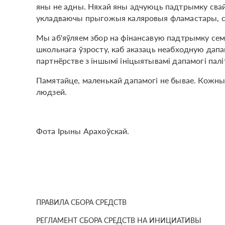
яны не адны. Няхай яны адчуюць падтрымку свайг
укладваючы прыгожыя каляровыя фламастары, сш
Мы аб'яўляем збор на фінансавую падтрымку сем'ям
школьнага ўзросту, каб аказаць неабходную дапа
партнёрстве з іншымі ініцыятывамі дапамогі палітв
Памятайце, маленькай дапамогі не бывае. Кожны 
людзей.
Фота Ірыны Арахоўскай.
ПРАВИЛА СБОРА СРЕДСТВ
РЕГЛАМЕНТ СБОРА СРЕДСТВ НА ИНИЦИАТИВЫ