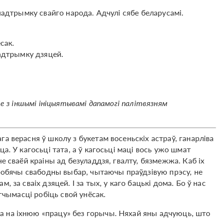
 падтрымку свайго народа. Адчулі сябе беларусамі.
сак.
падтрымку дзяцей.
ве з іншымі ініцыятывамі дапамогі палітвязням
ага верасня ў школу з букетам восеньскіх астраў, ганарліва
а. У кагосьці тата, а ў кагосьці маці вось ужо шмат
е сваёй краіны ад безуладдзя, гвалту, бязмежжа. Каб іх
 робячы свабодны выбар, чытаючы праўдзівую прэсу, не
 за сваіх дзяцей. І за тых, у каго бацькі дома. Бо ў нас
агчымасці робіць свой унёсак.
 на іхнюю «працу» без горычы. Няхай яны адчуюць, што