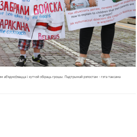
м аб'ядноўвацца і хутчэй збіраць грошы. Падтрымай рэпостам - гэта таксама