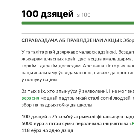
СПРАВАЗДАЧА АБ ПРАВЯДЗЕНАЙ АКЦЫІ:
Збор
У таталітарнай дзяржаве чалавек адзінокі, бездапа
жыхарам шчасных краін дастаецца амаль дарма, з
горкім і дарагім досведам. Але наша гісторыя пак
нацыянальнаму ўсведамленню, павазе да простага
ў пошуку ісціны.
За тых з іх, хто апынуўся ў зняволенні, і не мог з
верасня
моцнай падтрымкай сталі сотні людзей, я
збор на падрыхтоўку да школы.
100 дзяцей з 75 сем'яў атрымалі фінансавую пад
5000 еўра з гэтай сумы пералічыла ініцыятыва «
118 еўра на адно дзіця