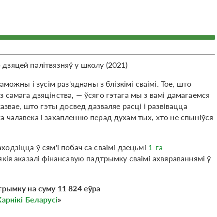
 дзяцей палітвязняў у школу (2021)
можны і зусім раз'яднаны з блізкімі сваімі. Тое, што
 самага дзяцінства, — ўсяго гэтага мы з вамі дамагаемся
азвае, што гэты досвед дазваляе расці і развівацца
 чалавека і захапленню перад духам тых, хто не спыніўся
находзіцца ў сям'і побач са сваімі дзецьмі
1-га
кія аказалі фінансавую падтрымку сваімі ахвяраваннямі ў
трымку на суму 11 824 еўра
Карнікі Беларусі
»