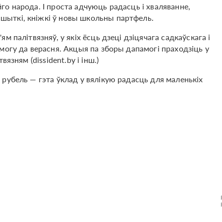
о народа. І проста адчуюць радасць і хваляванне,
ыткі, кніжкі ў новы школьны партфель.
 палітвязняў, у якіх ёсць дзеці дзіцячага садкаўскага і
могу да верасня. Акцыя па зборы дапамогі праходзіць у
язням (dissident.by і інш.)
рубель — гэта ўклад у вялікую радасць для маленькіх