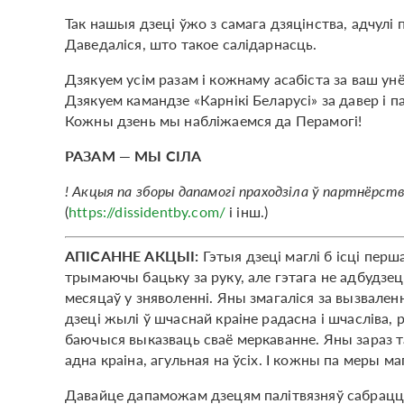
Так нашыя дзеці ўжо з самага дзяцінства, адчулі
Даведаліся, што такое салідарнасць.
Дзякуем усім разам і кожнаму асабіста за ваш унё
Дзякуем камандзе «Карнікі Беларусі» за давер і 
Кожны дзень мы набліжаемся да Перамогі!
РАЗАМ — МЫ СІЛА
! Акцыя па зборы дапамогі праходзіла ў партнёрст
(
https://dissidentby.com/
і інш.)
АПІСАННЕ АКЦЫІ:
Гэтыя дзеці маглі б ісці перш
трымаючы бацьку за руку, але гэтага не адбудзецц
месяцаў у зняволенні. Яны змагаліся за вызваленн
дзеці жылі ў шчаснай краіне радасна і шчасліва,
баючыся выказваць сваё меркаванне. Яны зараз там,
адна краіна, агульная на ўсіх. І кожны па меры м
Давайце дапаможам дзецям палітвязняў сабрацца