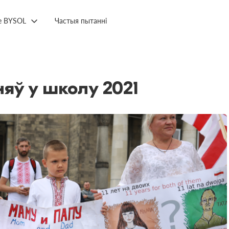
е BYSOL
Частыя пытанні
няў у школу 2021