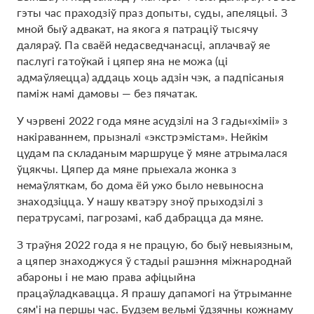
гэты час праходзіў праз допыты, суды, апеляцыі. З
мной быў адвакат, на якога я патраціў тысячу
даляраў. Па сваёй недасведчанасці, аплачваў яе
паслугі гатоўкай і цяпер яна не можа (ці
адмаўляецца) аддаць хоць адзін чэк, а падпісаныя
паміж намі дамовы — без пячатак.
У чэрвені 2022 года мяне асудзілі на 3 гады«хіміі» з
накіраваннем, прызналі «экстрэмістам». Нейкім
цудам па складаным маршруце ў мяне атрымалася
ўцякчы. Цяпер да мяне прыехала жонка з
немаўляткам, бо дома ёй ужо было невыносна
знаходзіцца. У нашу кватэру зноў прыходзілі з
ператрусамі, пагрозамі, каб дабрацца да мяне.
З траўня 2022 года я не працую, бо быў невыязным,
а цяпер знаходжуся ў стадыі рашэння міжнароднай
абароны і не маю права афіцыйна
працаўладкавацца. Я прашу дапамогі на ўтрыманне
сям'і на першы час. Будзем вельмі ўдзячны кожнаму