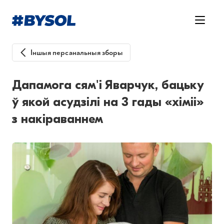
Іншыя персанальныя зборы
Дапамога сям'і Яварчук, бацьку
ў якой асудзілі на 3 гады «хіміі»
з накіраваннем