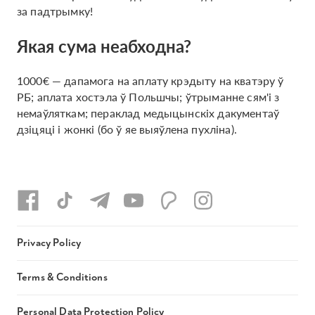
за падтрымку!
Якая сума неабходна?
1000€ — дапамога на аплату крэдыту на кватэру ў
РБ; аплата хостэла ў Польшчы; ўтрыманне сям'і з
немаўляткам; пераклад медыцынскіх дакументаў
дзіцяці і жонкі (бо ў яе выяўлена пухліна).
Privacy Policy
Terms & Conditions
Personal Data Protection Policy