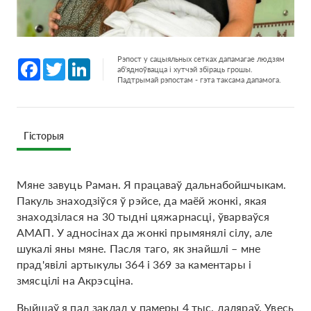
Рэпост у сацыяльных сетках дапамагае людзям
Facebook
Twitter
LinkedIn
аб'ядноўвацца і хутчэй збіраць грошы.
Падтрымай рэпостам - гэта таксама дапамога.
Гісторыя
Мяне завуць Раман. Я працаваў дальнабойшчыкам.
Пакуль знаходзіўся ў рэйсе, да маёй жонкі, якая
знаходзілася на 30 тыдні цяжарнасці, ўварваўся
АМАП. У адносінах да жонкі прымянялі сілу, але
шукалі яны мяне. Пасля таго, як знайшлі – мне
прад'явілі артыкулы 364 і 369 за каментары і
змясцілі на Акрэсціна.
Выйшаў я пад заклад у памеры 4 тыс. даляраў. Увесь