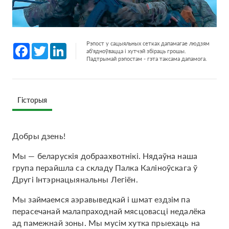
Рэпост у сацыяльных сетках дапамагае людзям
Facebook
Twitter
LinkedIn
аб'ядноўвацца і хутчэй збіраць грошы.
Падтрымай рэпостам - гэта таксама дапамога.
Гісторыя
Добры дзень!
Мы — беларускія добраахвотнікі. Нядаўна наша
група перайшла са складу Палка Каліноўскага ў
Другі Інтэрнацыянальны Легіён.
Мы займаемся аэравыведкай і шмат ездзім па
перасечанай малапраходнай мясцовасці недалёка
ад памежнай зоны. Мы мусім хутка прыехаць на