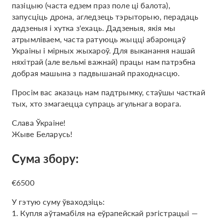
пазіцыю (часта едзем праз поле ці балота),
запусціць дрона, агледзець тэрыторыю, перадаць
дадзеныя і хутка з'ехаць. Дадзеныя, якія мы
атрымліваем, часта ратуюць жыцці абаронцаў
Украіны і мірных жыхароў. Для выканання нашай
няхітрай (але вельмі важнай) працы нам патрэбна
добрая машына з падвышанай праходнасцю.
Просім вас аказаць нам падтрымку, стаўшы часткай
тых, хто змагаецца супраць агульнага ворага.
Слава Ўкраіне!
Жыве Беларусь!
Сума збору:
€6500
У гэтую суму ўваходзіць:
1. Купля аўтамабіля на еўрапейскай рэгістрацыі —