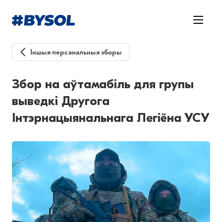
Іншыя персанальныя зборы
Збор на аўтамабіль для групы
выведкі Другога
Інтэрнацыянальнага Легіёна УСУ