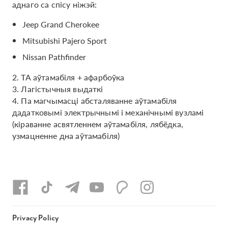
аднаго са спісу ніжэй:
Jeep Grand Cherokee
Mitsubishi Pajero Sport
Nissan Pathfinder
2. ТА аўтамабіля + афарбоўка
3. Лагістычныя выдаткі
4. Па магчымасці абсталяванне аўтамабіля
дадатковымі электрычнымі і механічнымі вузламі
(кіраванне асвятленнем аўтамабіля, лябёдка,
узмацненне дна аўтамабіля)
Privacy Policy