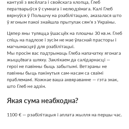
кантузіі з вясёлага і свойскага хлопца, Глеб
ператварыўся ў сумнага і нелюдзімага. Калі Глеб
вярнуўся ў Польшчу на рэабілітацыю, аказалася што
ў ягоным пакоі знайшла прытулак сям'я з Украіны.
Цяпер яны туляцца ўшасцёх на плошчы 30 кв.м. Глеб
спіць на падлозе і зусім не мае ўласнай прасторы і
магчымасцяў для рэабілітацыі.
Мы просім вас падтрымаць Глеба напачатку ягонага
жыццёвага шляху. Заклікаем да салідарнасці —
героі не павінны быць забытымі. Ветэраны не
павінны быць пакінутыя сам-насам са сваімі
праблемамі. Кожнае ваша ахвяраванне — гэта знак,
што Глеб не адзін.
Якая сума неабходна?
1100 € — рэабілітацыя і аплата жылля на першы час.