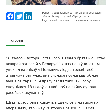
Рэпост у сацыяльных сетках дапамагае людзям
Facebook
Twitter
LinkedIn
аб'ядноўвацца і хутчэй збіраць грошы.
Падтрымай рэпостам - гэта таксама дапамога.
Гісторыя
18-гадовы ветэран гэта Глеб. Разам з братам ён стаў
ахвярай рэпрэсій у Беларусі і яшчэ непаўналетнім
уцёк ад карнікаў у Польшчу. Ледзь толькі Глеб
атрымаў прытулак, як пачалася поўнамаштабная
вайна ва Украіне. Адразу пасля таго, як Глебу
споўнілася 18 гадоў, ён пайшоў на вайну супраць
расейскіх акупантаў.
Шмат разоў рызыкаваў жыццём, быў на гарачых
аперацыях, атрымаў кантузію і раненне. Пасля