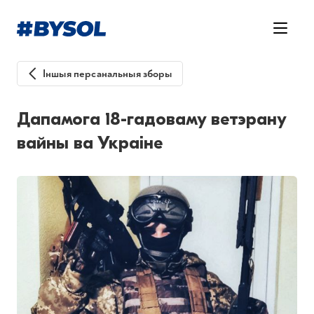
Іншыя персанальныя зборы
Дапамога 18-гадоваму ветэрану
вайны ва Украіне