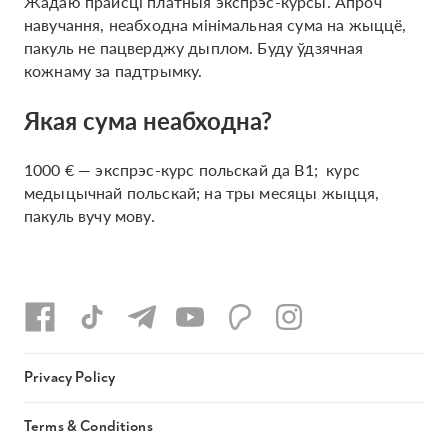
Жадаю прайсці платныя экспрэс-курсы. Апроч
навучання, неабходна мінімальная сума на жыццё,
пакуль не пацверджу дыплом. Буду ўдзячная
кожнаму за падтрымку.
Якая сума неабходна?
1000 € — экспрэс-курс польскай да В1; курс
медыцычнай польскай; на тры месяцы жыцця,
пакуль вучу мову.
Privacy Policy
Terms & Conditions