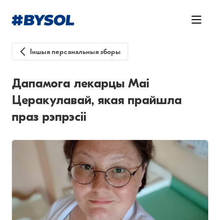
Іншыя персанальныя зборы
Дапамога лекарцы Маі
Церакулавай, якая прайшла
праз рэпрэсіі