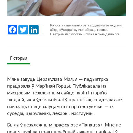
Рэпост у сацыяльных сетках дапамагае людзям
Facebook
Twitter
LinkedIn
аб'ядноўвацца і хутчэй збіраць грошы.
Падтрымай рэпостам - гэта таксама дапамога.
Гісторыя
Мяне завуць Церакулава Мая, я — педыятрка,
працавала ў Мар'інай Горцы. Публікавала на
мясцовым незалежным сайце навін інтэрв'ю
людзей, якія ўдзельнічалі ў пратэстах, спадзявалася
паказаць спецназаўцам што пратэстуючыя — іх
суседзі, цырульнікі, лекары, настаўнікі.
Была ў незалежным прафсаюзе «Панацэя». Мне не
працягнулі кантракт у раённай лякарні, напісалі ў