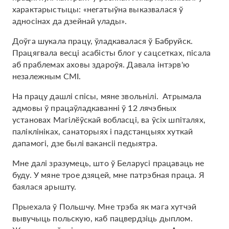
характарыстыцы: «негатыўна выказвалася ў
адносінах да дзейнай улады».
Доўга шукала працу, ўладкавалася ў Бабруйск.
Працягвала весці асабісты блог у сацсетках, пісала
аб праблемах аховы здароўя. Давала інтэрв'ю
незалежным СМІ.
На працу дашлі спісы, мяне звольнілі. Атрымала
адмовы ў працаўладкаванні ў 12 лячэбных
установах Магілёўскай вобласці, ва ўсіх шпіталях,
паліклініках, санаторыях і падстанцыях хуткай
дапамогі, дзе былі вакансіі педыятра.
Мне далі зразумець, што ў Беларусі працаваць не
буду. У мяне трое дзяцей, мне патрэбная праца. Я
баялася арышту.
Прыехала ў Польшчу. Мне трэба як мага хутчэй
вывучыць польскую, каб пацвердзіць дыплом.