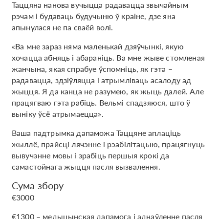
Таццяна нанова вучыцца радавацца звычайным
рэчам і будаваць будучыню ў краіне, дзе яна
апынулася не па сваёй волі.
«Ва мне зараз няма маленькай дзяўчынкі, якую
хочацца абняць і абараніць. Ва мне жыве стомленая
жанчына, якая спрабуе ўспомніць, як гэта –
радавацца, здзіўляцца і атрымліваць асалоду ад
жыцця. Я да канца не разумею, як жыць далей. Але
працягваю гэта рабіць. Вельмі спадзяюся, што ў
выніку ўсё атрымаецца».
Ваша падтрымка дапаможа Таццяне аплаціць
жыллё, прайсці лячэнне і рэабілітацыю, працягнуць
вывучэнне мовы і зрабіць першыя крокі да
самастойнага жыцця пасля вызвалення.
Сума збору
€3000
€1300 – медыцынская дапамога і аднаўленне пасля