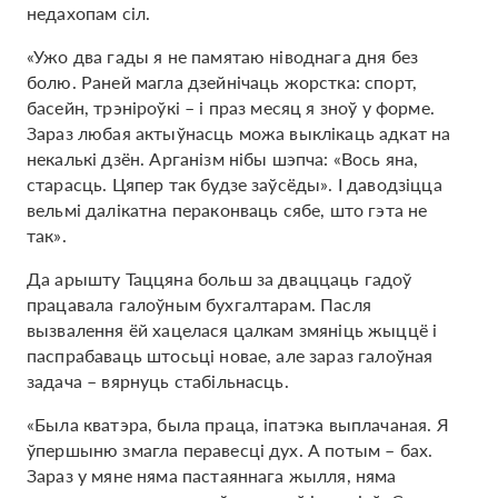
недахопам сіл.
«Ужо два гады я не памятаю ніводнага дня без
болю. Раней магла дзейнічаць жорстка: спорт,
басейн, трэніроўкі – і праз месяц я зноў у форме.
Зараз любая актыўнасць можа выклікаць адкат на
некалькі дзён. Арганізм нібы шэпча: «Вось яна,
старасць. Цяпер так будзе заўсёды». І даводзіцца
вельмі далікатна пераконваць сябе, што гэта не
так».
Да арышту Таццяна больш за дваццаць гадоў
працавала галоўным бухгалтарам. Пасля
вызвалення ёй хацелася цалкам змяніць жыццё і
паспрабаваць штосьці новае, але зараз галоўная
задача – вярнуць стабільнасць.
«Была кватэра, была праца, іпатэка выплачаная. Я
ўпершыню змагла перавесці дух. А потым – бах.
Зараз у мяне няма пастаяннага жылля, няма