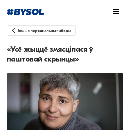
Іншыя персанальныя зборы
«Усё жыццё змясцілася ў
паштовай скрынцы»