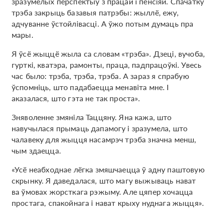
зразумелых перспектыў з працай і пенсіяй. Спачатку
трэба закрыць базавыя патрэбы: жыллё, ежу,
адчуванне ўстойлівасці. А ўжо потым думаць пра
мары.
Я ўсё жыццё жыла са словам «трэба». Дзеці, вучоба,
гурткі, кватэра, рамонты, праца, падпрацоўкі. Увесь
час было: трэба, трэба, трэба. А зараз я спрабую
ўспомніць, што падабаецца менавіта мне. І
аказалася, што гэта не так проста».
Зняволенне змяніла Таццяну. Яна кажа, што
навучылася прымаць дапамогу і зразумела, што
чалавеку для жыцця насамрэч трэба значна менш,
чым здаецца.
«Усё неабходнае лёгка змяшчаецца ў адну паштовую
скрынку. Я даведалася, што магу выжываць нават
ва ўмовах жорсткага рэжыму. Але цяпер хочацца
простага, спакойнага і нават крыху нуднага жыцця».