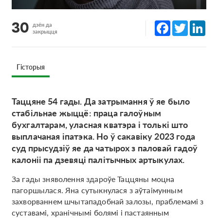
Facebook
Twitter
Lin
30
дзён да
закрыцця
Гісторыя
Таццяне 54 гады. Да затрымання ў яе было
стабільнае жыццё: праца галоўным
бухгалтарам, уласная кватэра і толькі што
выплачаная іпатэка. Но ў сакавіку 2023 года
суд прысудзіў яе да чатырох з паловай гадоў
калоніі па дзевяці палітычных артыкулах.
За гады зняволення здароўе Таццяны моцна
пагоршылася. Яна сутыкнулася з аўтаімунным
захворваннем шчытападобнай залозы, праблемамі з
суставамі, хранічнымі болямі і пастаянным