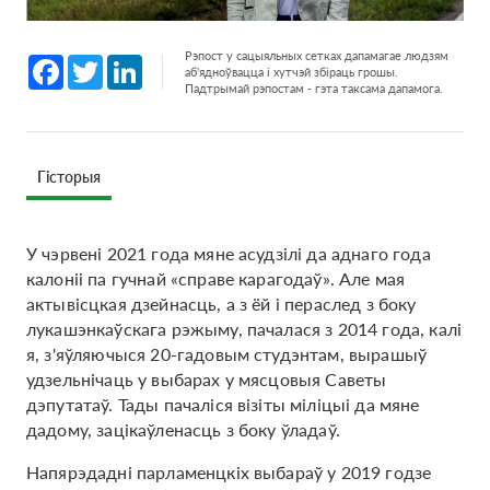
Рэпост у сацыяльных сетках дапамагае людзям
Facebook
Twitter
LinkedIn
аб'ядноўвацца і хутчэй збіраць грошы.
Падтрымай рэпостам - гэта таксама дапамога.
Гісторыя
У чэрвені 2021 года мяне асудзілі да аднаго года
калоніі па гучнай «справе карагодаў». Але мая
актывісцкая дзейнасць, а з ёй і пераслед з боку
лукашэнкаўскага рэжыму, пачалася з 2014 года, калі
я, з'яўляючыся 20-гадовым студэнтам, вырашыў
удзельнічаць у выбарах у мясцовыя Саветы
дэпутатаў. Тады пачаліся візіты міліцыі да мяне
дадому, зацікаўленасць з боку ўладаў.
Напярэдадні парламенцкіх выбараў у 2019 годзе