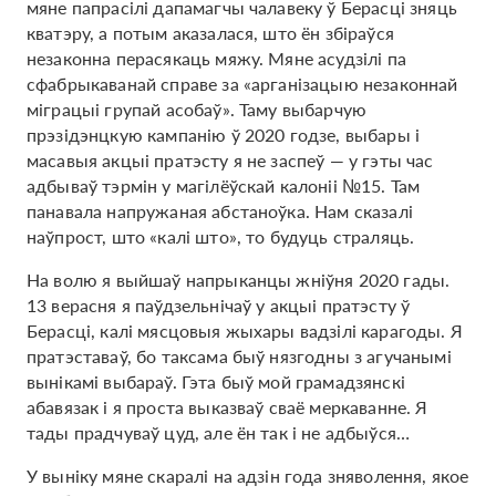
мяне папрасілі дапамагчы чалавеку ў Берасці зняць
кватэру, а потым аказалася, што ён збіраўся
незаконна перасякаць мяжу. Мяне асудзілі па
сфабрыкаванай справе за «арганізацыю незаконнай
міграцыі групай асобаў». Таму выбарчую
прэзідэнцкую кампанію ў 2020 годзе, выбары і
масавыя акцыі пратэсту я не заспеў — у гэты час
адбываў тэрмін у магілёўскай калоніі №15. Там
панавала напружаная абстаноўка. Нам сказалі
наўпрост, што «калі што», то будуць страляць.
На волю я выйшаў напрыканцы жніўня 2020 гады.
13 верасня я паўдзельнічаў у акцыі пратэсту ў
Берасці, калі мясцовыя жыхары вадзілі карагоды. Я
пратэставаў, бо таксама быў нязгодны з агучанымі
вынікамі выбараў. Гэта быў мой грамадзянскі
абавязак і я проста выказваў сваё меркаванне. Я
тады прадчуваў цуд, але ён так і не адбыўся…
У выніку мяне скаралі на адзін года зняволення, якое