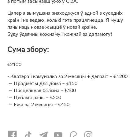
а потым засынаеш ужо ў СІЗА.
Цяпер я вымушана знаходжуся ў адной з суседніх
краін і не ведаю, колькі гэта працягнецца. Я мушу
пачынаць новае жыццё ў новай краіне.
Буду ўдзячны кожнаму і кожнай за дапамогу!
Сума збору:
€2100
- Кватэра і камуналка за 2 месяцы + дэпазіт – €1200
— Прадметы для дома – €150
— Пасцельная бялізна – €100
— Цёплыя рэчы – €200
— Ежа на 2 месяцы – €450