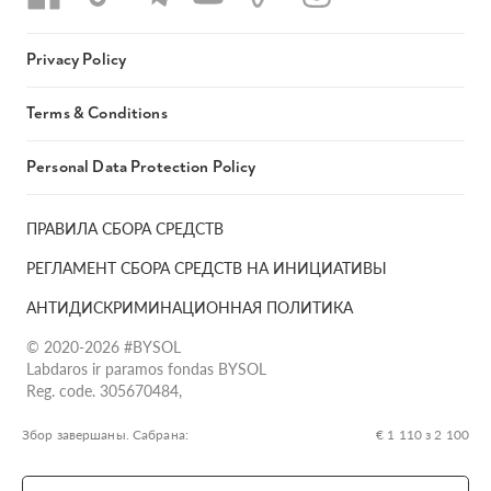
Privacy Policy
Terms & Conditions
Personal Data Protection Policy
ПРАВИЛА СБОРА СРЕДСТВ
РЕГЛАМЕНТ СБОРА СРЕДСТВ НА ИНИЦИАТИВЫ
АНТИДИСКРИМИНАЦИОННАЯ ПОЛИТИКА
© 2020-2026 #BYSOL
Labdaros ir paramos fondas BYSOL
Reg. code. 305670484,
Adress Vilniaus r. sav., Rudaminos sen., Skrabinės k., Skrabinės
g.17-1, LT-13253
Збор завершаны. Сабрана:
€ 1 110 з 2 100
LT70 7300 0101 6724 1152, Swedbank, AB
SWIFT kodas HABALT22