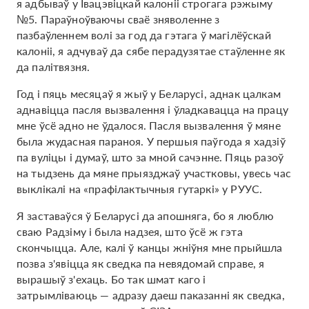
я адбываў у Івацэвіцкай калоніі строгага рэжыму
№5. Параўноўваючы сваё зняволенне з
пазбаўленнем волі за год да гэтага ў магілёўскай
калоніі, я адчуваў да сябе перадузятае стаўленне як
да палітвязня.
Год і пяць месяцаў я жыў у Беларусі, аднак цалкам
аднавіцца пасля вызвалення і ўладкавацца на працу
мне ўсё адно не ўдалося. Пасля вызвалення ў мяне
была жудасная параноя. У першыя паўгода я хадзіў
па вуліцы і думаў, што за мной сачэнне. Пяць разоў
на тыдзень да мяне прыязджаў участковы, увесь час
выклікалі на «прафілактычныя гутаркі» у РУУС.
Я заставаўся ў Беларусі да апошняга, бо я люблю
сваю Радзіму і была надзея, што ўсё ж гэта
скончыцца. Але, калі ў канцы жніўня мне прыйшла
позва з'явіцца як сведка па невядомай справе, я
вырашыў з'ехаць. Бо так шмат каго і
затрымліваюць — адразу даеш паказанні як сведка,