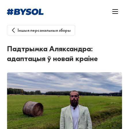
Іншыя персанальныя зборы
Падтрымка Аляксандра:
адаптацыя ў новай краіне