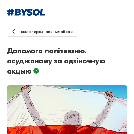
Іншыя персанальныя зборы
Дапамога палітвязню,
асуджанаму за адзіночную
акцыю