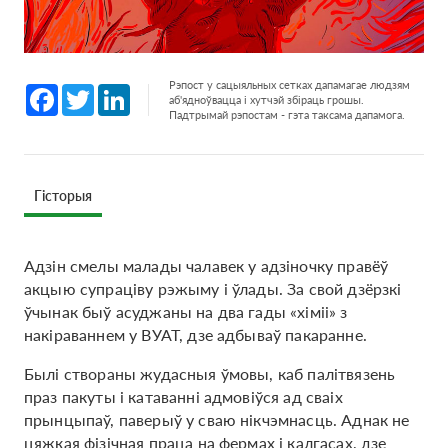
Рэпост у сацыяльных сетках дапамагае людзям
Facebook
Twitter
LinkedIn
аб'ядноўвацца і хутчэй збіраць грошы.
Падтрымай рэпостам - гэта таксама дапамога.
Гісторыя
Адзін смелы малады чалавек у адзіночку правёў
акцыю супраціву рэжыму і ўлады. За свой дзёрзкі
ўчынак быў асуджаны на два гады «хіміі» з
накіраваннем у ВУАТ, дзе адбываў пакаранне.
Былі створаны жудасныя ўмовы, каб палітвязень
праз пакуты і катаванні адмовіўся ад сваіх
прынцыпаў, паверыў у сваю нікчэмнасць. Аднак не
цяжкая фізічная праца на фермах і калгасах, дзе