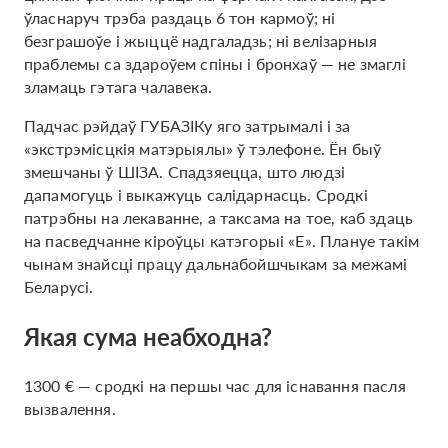
ўласнаруч трэба раздаць 6 тон кармоў; ні
безграшоўе і жыццё надгаладзь; ні велізарныя
праблемы са здароўем спіны і бронхаў — не змаглі
зламаць гэтага чалавека.
Падчас рэйдаў ГУБАЗІКу яго затрымалі і за
«экстрэмісцкія матэрыялы» ў тэлефоне. Ён быў
змешчаны ў ШІЗА. Спадзяецца, што людзі
дапамогуць і выкажуць салідарнасць. Сродкі
патрэбны на лекаванне, а таксама на тое, каб здаць
на пасведчанне кіроўцы катэгорыі «Е». Плануе такім
чынам знайсці працу дальнабойшчыкам за межамі
Беларусі.
Якая сума неабходна?
1300 € — сродкі на першы час для існавання пасля
вызвалення.