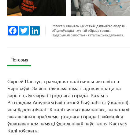
Рэпост у сацыяльных сетках дапамагае людзям
Facebook
Twitter
LinkedIn
аб'ядноўвацца і хутчэй збіраць грошы.
Падтрымай рэпостам - гэта таксама дапамога.
Гісторыя
Сяргей Пантус, грамадска-палітычны актывіст з
Бярозаўкі. За яго плячыма шматгадовая праца на
карысць Беларусі і роднага горада. Разам з
Вітольдам Ашуркам (які пазней быў забіты ў калоніі)
яны ўдзельнічалі і ў палітычных кампаніях, вырашалі
экалагічныя праблемы роднага горада і займаліся
ўшанаваннем памяці ўдзельнікаў паўстання Кастуся
Каліноўскага.