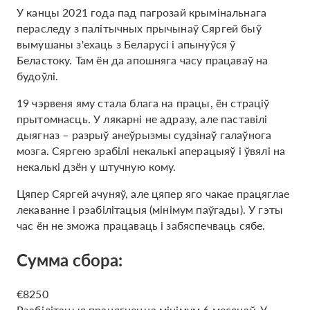
У канцы 2021 года пад пагрозай крымінальнага
пераследу з палітычных прычынаў Сяргей быў
вымушаны з'ехаць з Беларусі і апынуўся ў
Беластоку. Там ён да апошняга часу працаваў на
будоўлі.
19 чэрвеня яму стала блага на працы, ён страціў
прытомнасць. У лякарні не адразу, але паставілі
дыягназ – разрыў анеўрызмы судзінаў галаўнога
мозга. Сяргею зрабілі некалькі аперацыяў і ўвялі на
некалькі дзён у штучную кому.
Цяпер Сяргей ачуняў, але цяпер яго чакае працяглае
лекаванне і рэабілітацыя (мінімум паўгады). У гэты
час ён не зможа працаваць і забяспечваць сябе.
Сумма сбора:
€8250
Рэабілітацыя працягнецца мінімум 6 месяцаў. У