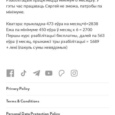
гэты час працаваць Сяргей не зможа, патрэбы па
мінімуме.
Кватэра: прыкладна 473 еўра на месяц×6=2838
Ежа па мінімуме 450 еўра ў месяц х 6 = 2700
Першы курс рэабілітацыі бясплатны, далей па 563
еўра ў месяц, прынамсі тры рэабілітацыі = 1689
+ лекі (пакуль сумы невядомыя)
Privacy Policy
Terms & Conditions
Personal Data Protection Policy