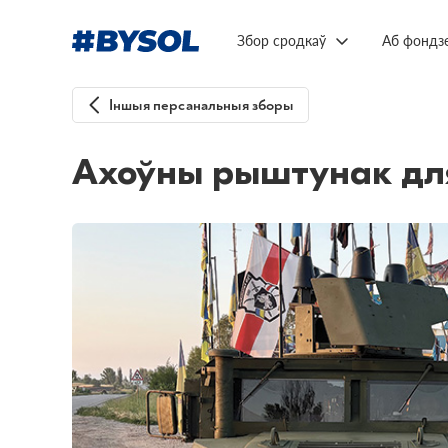
Збор сродкаў
Аб фондз
Іншыя персанальныя зборы
Ахоўны рыштунак для