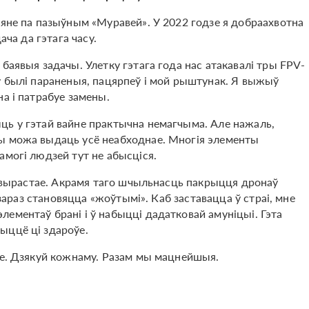
мяне па пазыўным «Муравей». У 2022 годзе я добраахвотна
ача да гэтага часу.
баявыя задачы. Улетку гэтага года нас атакавалі тры FPV-
у былі параненыя, пацярпеў і мой рыштунак. Я выжыў
а і патрабуе замены.
ць у гэтай вайне практычна немагчыма. Але нажаль,
ы можа выдаць усё неабходнае. Многія элементы
амогі людзей тут не абысціся.
ку вырастае. Акрамя таго шчыльнасць пакрыцця дронаў
 зараз становяцца «жоўтымі». Каб заставацца ў страі, мне
ементаў брані і ў набыцці дадатковай амуніцыі. Гэта
ыццё ці здароўе.
ае. Дзякуй кожнаму. Разам мы мацнейшыя.