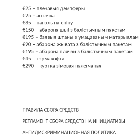
€25 – плечавыя дэмпферы
€25 – аптэчка
€85 – панэль на спіну
€150 – абарона шыі з балістычным пакетам
€195 – баявыя штаны з умацаваным матэрыялам
€90 – абарона жывата з балістычным пакетам
€195 – абарона плячэй з балістычным пакетам
€45 – тэрмакофта
€290 – куртка зімовая палегчаная
ПРАВИЛА СБОРА СРЕДСТВ
РЕГЛАМЕНТ СБОРА СРЕДСТВ НА ИНИЦИАТИВЫ
АНТИДИСКРИМИНАЦИОННАЯ ПОЛИТИКА