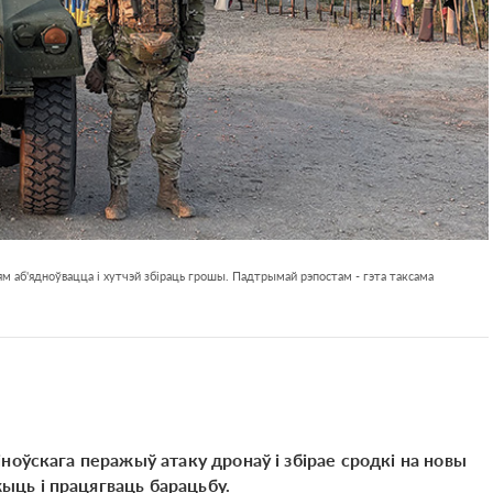
м аб'ядноўвацца і хутчэй збіраць грошы. Падтрымай рэпостам - гэта таксама
ноўскага перажыў атаку дронаў і збірае сродкі на новы
ць і працягваць барацьбу.