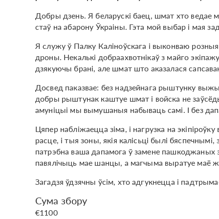
Добры дзень. Я беларускі баец, шмат хто ведае 
стаў на абарону Ўкраіны. Гэта мой выбар і мая зад
Я служу ў Палку Каліноўскага і выконваю розныя 
дроны. Некалькі добраахвотнікаў з майго экіпаж
дзякуючы брані, але шмат што аказалася сапсаван
Досвед паказвае: без надзейнага рыштунку выжы
добры рыштунак каштуе шмат і войска не заўсёд
амуніцыі мы вымушаныя набываць самі. І без дап
Цяпер набліжаецца зіма, і нагрузка на экіпіроў
расце, і тыя зоны, якія калісьці былі бяспечнымі,
патрэбна ваша дапамога ў замене пашкоджаных эл
павялічыць мае шанцы, а магчыма выратуе маё ж
Загадзя ўдзячны ўсім, хто адгукнецца і падтрым
Сума збору
€1100