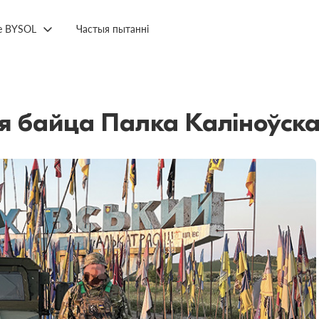
е BYSOL
Частыя пытанні
 байца Палка Каліноўска