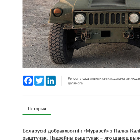
Facebook
Twitter
LinkedIn
Рэпост у сацыяльных сетках дапамагае людзя
дапамога.
Гісторыя
Беларускі добраахвотнік «Муравей» з Палка Калі
рыштунак. Надзейны рыштунак – яго шанец выжы