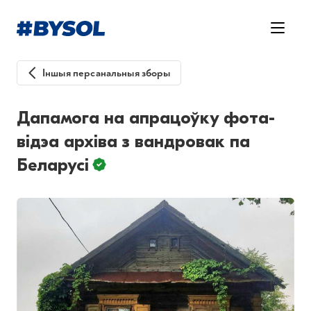
Іншыя персанальныя зборы
Дапамога на апрацоўку фота-
відэа архіва з вандровак па
Беларусі