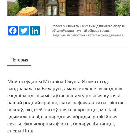
Рэпост у сацыяльных сетках дапамагае людзям
Facebook
Twitter
LinkedIn
аб'ядноўвацца і хутчэй збіраць грошы.
Падтрымай рэпостам - гэта таксама дапамога.
Гісторыя
Мой псеўданім Міхаліна Окунь. Я шмат год
вандравала па Беларусі, амаль кожныя выходныя
езьдзіла цягнікамі і аўтаспынам у розныя куточкі
нашай роднай краіны, фатаграфавала хаты, ліштвы
вокнаў, людзей, катоў, святыя крыніцы, могілкі,
здымала на відэа народныя абрады, рэлігійныя
святы, фальклорныя фэсты, беларускія танцы,
спевы і інш.