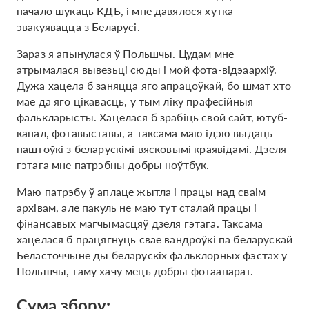
пачало шукаць КДБ, і мне давялося хутка
эвакуявацца з Беларусі.
Зараз я апынулася ў Польшчы. Цудам мне
атрымалася вывезьці сюды і мой фота-відэаархіў.
Дужа хацела б заняцца яго апрацоўкай, бо шмат хто
мае да яго цікавасць, у тым ліку прафесійныя
фалькларысты. Хацелася б зрабіць свой сайт, ютуб-
канал, фотавыставы, а таксама маю ідэю выдаць
паштоўкі з беларускімі вясковымі краявідамі. Дзеля
гэтага мне патрэбны добры ноўтбук.
Маю патрэбу ў аплаце жытла і працы над сваім
архівам, але пакуль не маю тут сталай працы і
фінансавых магчымасцяў дзеля гэтага. Таксама
хацелася б працягнуць свае вандроўкі па беларускай
Беласточчыне ды беларускіх фальклорных фэстах у
Польшчы, таму хачу мець добры фотаапарат.
Сума збору: