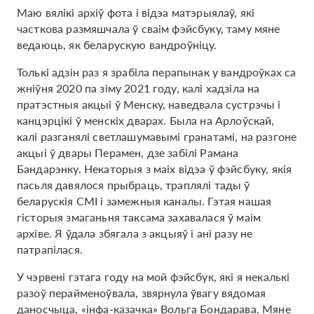
Маю вялікі архіў фота і відэа матэрыялаў, які
часткова размяшчала ў сваім фэйсбуку, таму мяне
ведаюць, як беларускую вандроўніцу.
Толькі адзін раз я зрабіла перапынак у вандроўках са
жніўня 2020 па зіму 2021 году, калі хадзіла на
пратэстныя акцыі ў Менску, наведвала сустрэчы і
канцэрцікі ў менскіх дварах. Была на Арлоўскай,
калі разганялі светлашумавымі гранатамі, на разгоне
акцыі ў двары Перамен, дзе забілі Рамана
Бандарэнку. Некаторыя з маіх відэа ў фэйсбуку, якія
пасьля давялося прыбраць, траплялі тады ў
беларускія СМІ і замежныя каналы. Гэтая нашая
гісторыя змаганьня таксама захавалася ў маім
архіве. Я ўдала збягала з акцыяў і ані разу не
патрапілася.
У чэрвені гэтага году на мой фэйсбук, які я некалькі
разоў перайменоўвала, звярнула ўвагу вядомая
даносчыца, «інфа-казачка» Вольга Бондарава. Мяне