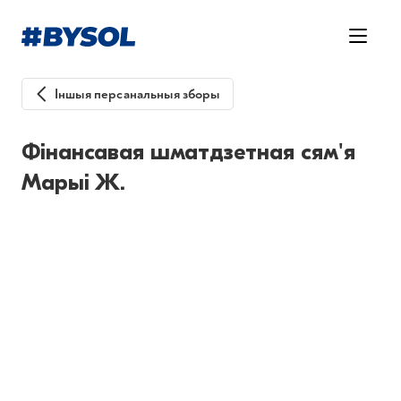
Іншыя персанальныя зборы
Фінансавая шматдзетная сям'я
Марыі Ж.