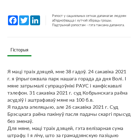
Рэпост у сацыяльных сетках дапамагае людзям
Facebook
Twitter
LinkedIn
аб'ядноўвацца і хутчэй збіраць грошы.
Падтрымай рэпостам - гэта таксама дапамога.
Гісторыя
Я маці траіх дзяцей, мне 38 гадоў. 24 сакавіка 2021
г. я ўпрыгожвала парк нашага горада да дня Волі. І
мяне затрымалі супрацоўнікі РАУС і канфіскавалі
тэлефон. 31 сакавіка 2021 г. суд Кобрынскага раёна
асудзіў і аштрафаваў мяне на 100 б.в.
Я падала апеляцыю, але 26 сакавіка 2021 г. Суд
Брэсцкага раёна пакінуў пасля падачы скаргі прысуд
без зменаў.
Для мяне, маці траіх дзяцей, гэта велізарная сума
штрафу. І я лічу, што за грамадзянскую пазіцыю