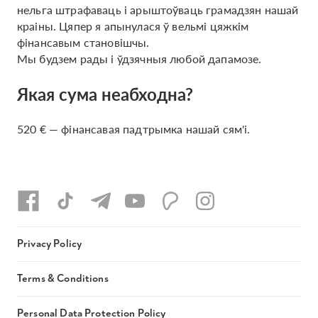
нельга штрафаваць і арыштоўваць грамадзян нашай
краіны. Цяпер я апынулася ў вельмі цяжкім
фінансавым становішчы.
Мы будзем рады і ўдзячныя любой дапамозе.
Якая сума неабходна?
520 € — фінансавая падтрымка нашай сям'і.
Privacy Policy
Terms & Conditions
Personal Data Protection Policy