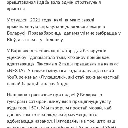
арыштаваная і адбывала адміністратыўныя
арышты.
У студзені 2021 года, калі на мяне завялі
крымінальную справу, мне давялося з'ехаць з
Беларусі. Праваабаронцы дапамаглі мне выбрацца ў
Кіеў, а затым – у Польшчу.
У Варшаве я заснавала шэлтэр для беларускіх
уцекачоў і дапамагала тым, хто зноў прыбывае,
адаптавацца. Таксама я 2 гады працавала на канале
«NEXTA». У снежні мінулага года я запусціла свой
YouTube-канал «Лукашолкі», які стаў важнай часткай
нашай барацьбы за свабоду.
Наш канал расказвае пра падзеі ў Беларусі з
гумарам і сатырай, імкнучыся прыцягнуць увагу
аўдыторыі 50+. Мы гаворым простай мовай, каб
дапамагчы гэтым людзям зразумець, што
адбываецца навакол. Нягледзячы на ​​тое, што наш
канал прызнаны экстрэмісцкім, і ў нас толькі 3560