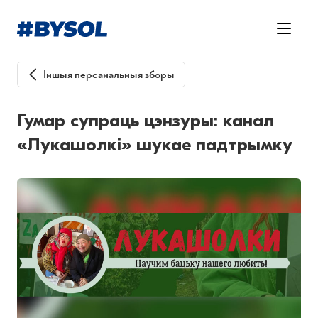
Іншыя персанальныя зборы
Гумар супраць цэнзуры: канал
«Лукашолкі» шукае падтрымку