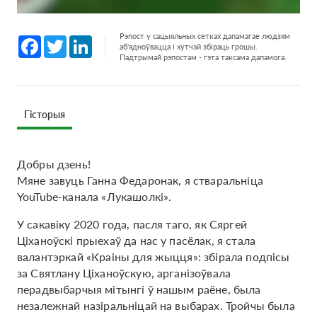
Рэпост у сацыяльных сетках дапамагае людзям
Facebook
Twitter
LinkedIn
аб'ядноўвацца і хутчэй збіраць грошы.
Падтрымай рэпостам - гэта таксама дапамога.
Гісторыя
Добры дзень!
Мяне завуць Ганна Федаронак, я стваральніца
YouTube-канала «Лукашолкі».
У сакавіку 2020 года, пасля таго, як Сяргей
Ціханоўскі прыехаў да нас у пасёлак, я стала
валантэркай «Краіны для жыцця»: збірала подпісы
за Святлану Ціханоўскую, арганізоўвала
перадвыбарчыя мітынгі ў нашым раёне, была
незалежнай назіральніцай на выбарах. Тройчы была