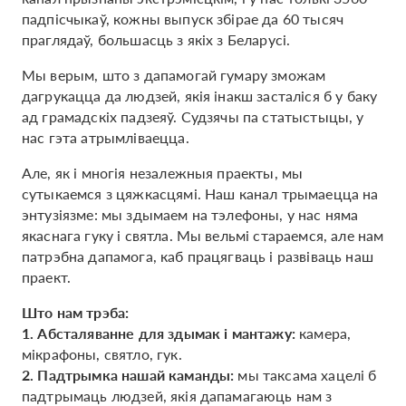
падпісчыкаў, кожны выпуск збірае да 60 тысяч
праглядаў, большасць з якіх з Беларусі.
Мы верым, што з дапамогай гумару зможам
дагрукацца да людзей, якія інакш засталіся б у баку
ад грамадскіх падзеяў. Судзячы па статыстыцы, у
нас гэта атрымліваецца.
Але, як і многія незалежныя праекты, мы
сутыкаемся з цяжкасцямі. Наш канал трымаецца на
энтузіязме: мы здымаем на тэлефоны, у нас няма
якаснага гуку і святла. Мы вельмі стараемся, але нам
патрэбна дапамога, каб працягваць і развіваць наш
праект.
Што нам трэба:
1. Абсталяванне для здымак і мантажу:
камера,
мікрафоны, святло, гук.
2. Падтрымка нашай каманды:
мы таксама хацелі б
падтрымаць людзей, якія дапамагаюць нам з