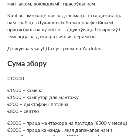
мантажом, вокладкамі і прасоўваннем.
Калі вы зможаце нас падтрымаць, гэта дазволіць
нам зрабіць «Лукашолкі» больш прафесійнымі і
працягнуць нашу місію — адукоўваць беларусаў і
змагацца за дэмакратычныя перамены.
Дзякуй за ўвагу! Да сустрэчы на ​​YouTube.
Сума збору
€10000
€1500 – камера
€1500 – кампутар для мантажу
€200 – дыктафон і пятлічкі
€800 – святло
€3000 – праца мантажора на паўгода (€500 у месяц)
€3000 – праца каманды, якая дапамагае нам з