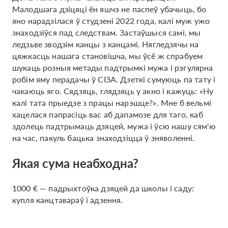
Малодшага дзіцяці ён яшчэ не паспеў убачыць, бо
яно нарадзілася ў студзені 2022 года, калі муж ужо
знаходзіўся пад следствам. Застаўшыся самі, мы
ледзьве зводзім канцы з канцамі. Нягледзячы на ​​
цяжкасць нашага становішча, мы ўсё ж спрабуем
шукаць розныя метады падтрымкі мужа і рэгулярна
робім яму перадачы ў СІЗА. Дзеткі сумуюць па тату і
чакаюць яго. Сядзяць, глядзяць у акно і кажуць: «Ну
калі тата прыедзе з працы нарэшце?». Мне б вельмі
хацелася папрасіць вас аб дапамозе для таго, каб
здолець падтрымаць дзяцей, мужа і ўсю нашу сям'ю
на час, пакуль бацька знаходзіцца ў зняволенні.
Якая сума неабходна?
1000 € — падрыхтоўка дзяцей да школы і саду:
купля канцтавараў і адзення.