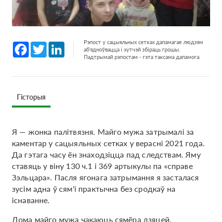
Рэпост у сацыяльных сетках дапамагае людзям
Facebook
Twitter
LinkedIn
аб'ядноўвацца і хутчэй збіраць грошы.
Падтрымай рэпостам - гэта таксама дапамога.
Гісторыя
Я — жонка палітвязня. Майго мужа затрымалі за
каментар у сацыяльных сетках у верасні 2021 года.
Да гэтага часу ён знаходзіцца пад следствам. Яму
ставяць у віну 130 ч.1 і 369 артыкулы па «справе
Зэльцара». Пасля ягонага затрымання я засталася
зусім адна ў сям'і практычна без сродкаў на
існаванне.
Дома майго мужа чакаюць сямёра дзяцей.