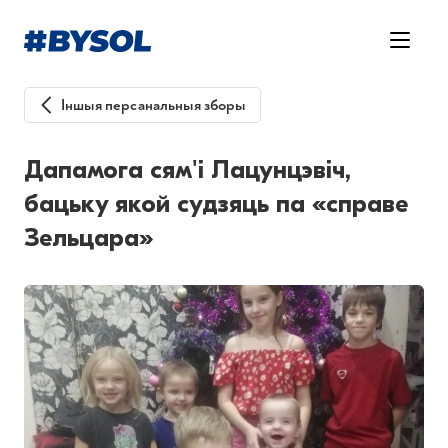
Іншыя персанальныя зборы
Дапамога сям'і Лацунцэвіч,
бацьку якой судзяць па «справе
Зельцара»