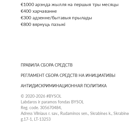
€1000 арэнда жылля на першыя тры месяцы
€400 харчаванне
€300 адзенне/бытавыя прылады
€800 вярнуць пазыкі
ПРАВИЛА СБОРА СРЕДСТВ
РЕГЛАМЕНТ СБОРА СРЕДСТВ НА ИНИЦИАТИВЫ
АНТИДИСКРИМИНАЦИОННАЯ ПОЛИТИКА
© 2020-2026 #BYSOL
Labdaros ir paramos fondas BYSOL
Reg. code. 305670484,
Adress Vilniaus r. sav., Rudaminos sen., Skrabinės k., Skrabin
g.17-1, LT-13253