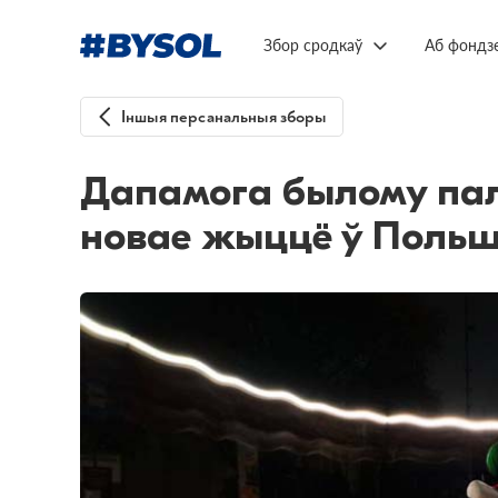
Збор сродкаў
Аб фондз
Іншыя персанальныя зборы
Дапамога былому пал
новае жыццё ў Поль