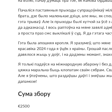
на волю, пачаў думаць пра тое, як нанова будава
Пачаліся пастаянныя прыходы супрацоўнікаў міліц
брата, дзе было маленькае дзіця, але яны, як спе
гэта трываў. Але іх прыходы былі хутчэй за ўсё 
да адказнасці. І вось раптоўна на мяне завялі ад
а проста праз смс выклікалі ў суд. Я да гэтага ч
Гэта была апошняя кропля. Я зразумеў, што мяне ў 
красавіка 2024 года я ўцёк з краіны. Грошай пасл
давялося жыць у доўг, і на дадзены момант, зна
Я толькі падаўся на міжнародную абарону і без д
цяжка маральна быць клопатам сваім сябрам. Сва
Але я ўпэўнены, што раздаўшы даўгі і зняўшы жы
дапамозе!
Сума збору
€2500