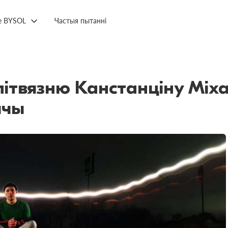
е BYSOL
Частыя пытанні
ітвязню Канстанціну Міха
шчы