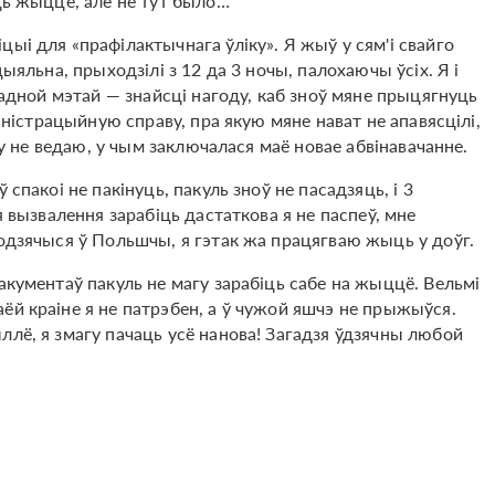
ць жыццё, але не тут было…
ыі для «прафілактычнага ўліку». Я жыў у сям'і свайго
цыяльна, прыходзілі з 12 да 3 ночы, палохаючы ўсіх. Я і
з адной мэтай — знайсці нагоду, каб зноў мяне прыцягнуць
міністрацыйную справу, пра якую мяне нават не апавясцілі,
асу не ведаю, у чым заключалася маё новае абвінавачанне.
спакоі не пакінуць, пакуль зноў не пасадзяць, і 3
я вызвалення зарабіць дастаткова я не паспеў, мне
ходзячыся ў Польшчы, я гэтак жа працягваю жыць у доўг.
акументаў пакуль не магу зарабіць сабе на жыццё. Вельмі
ёй краіне я не патрэбен, а ў чужой яшчэ не прыжыўся.
ллё, я змагу пачаць усё нанова! Загадзя ўдзячны любой