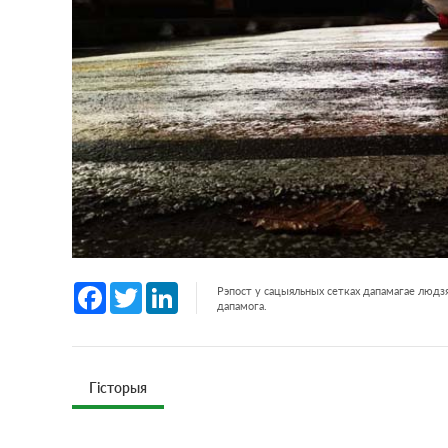
Facebook
Twitter
LinkedIn
Рэпост у сацыяльных сетках дапамагае людзя
дапамога.
Гісторыя