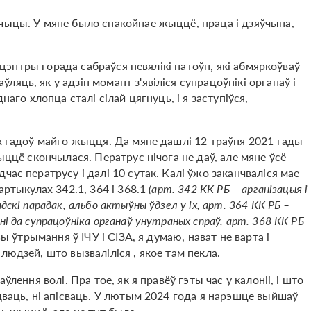
чыцы. У мяне было спакойнае жыццё, праца і дзяўчына,
ў цэнтры горада сабраўся невялікі натоўп, які абмяркоўваў
яць, як у адзін момант з'явіліся супрацоўнікі органаў і
наго хлопца сталі сілай цягнуць, і я заступіўся,
ох гадоў майго жыцця. Да мяне дашлі 12 траўня 2021 гады
ыццё скончылася. Ператрус нічога не даў, але мяне ўсё
час ператрусу і далі 10 сутак. Калі ўжо заканчваліся мае
артыкулах 342.1, 364 і 368.1
(арт. 342 КК РБ – арганізацыя і
скі парадак, альбо актыўны ўдзел у іх, арт. 364 КК РБ –
і да супрацоўніка органаў унутраных спраў, арт. 368 КК РБ
 ўтрымання ў ІЧУ і СІЗА, я думаю, нават не варта і
людзей, што вызваліліся , якое там пекла.
ўлення волі. Пра тое, як я правёў гэты час у калоніі, і што
дваць, ні апісваць. У лютым 2024 года я нарэшце выйшаў