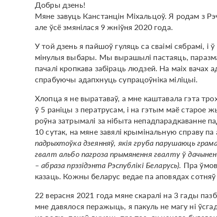
Добры дзень!
Мяне завуць Канстанцін Міхальцоў. Я родам з Рэ
але ўсё змянілася 9 жніўня 2020 года.
У той дзень я пайшоў гуляць са сваімі сябрамі, і 
мінулыя выбары. Мы вырашылі пастаяць, паразмаўл
пачалі кропкава забіраць людзей. На маіх вачах ад
спрабуючы адапхнуць супрацоўніка міліцыі.
Хлопца я не выратаваў, а мне каштавала гэта тр
ў 5 раніцы з ператрусам, і на гэтым маё старое ж
роўна затрымалі за нібыта непадпарадкаванне пад
10 сутак, на мяне завялі крымінальную справу па 
падрыхтоўка дзеянняў, якія груба парушаюць грамад
гвалт альбо пагроза прымянення гвалту ў дачыненн
– абраза прэзідэнта Рэспублікі Беларусь).
Пра ўмовы
казаць. Кожны беларус ведае па аповядах сотняў 
22 верасня 2021 года мяне скаралі на 3 гады пазба
мне давялося перажыць, я пакуль не магу ні ўсга