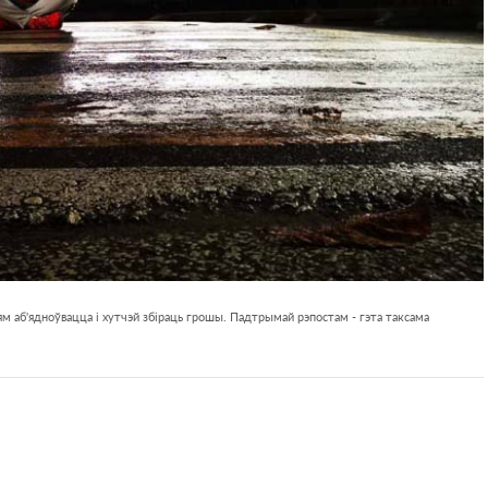
м аб'ядноўвацца і хутчэй збіраць грошы. Падтрымай рэпостам - гэта таксама