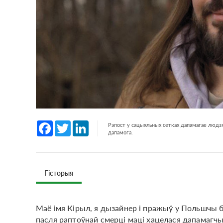
Facebook
Twitter
LinkedIn
Рэпост у сацыяльных сетках дапамагае людзя
дапамога.
Гісторыя
Маё імя Кірыл, я дызайнер і пражыў у Польшчы бо
пасля раптоўнай смерці маці хацелася дапамагч