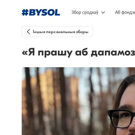
Збор сродкаў
Аб фондз
Іншыя персанальныя зборы
«Я прашу аб дапамоз