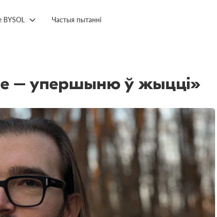
е BYSOL
Частыя пытанні
е – упершыню ў жыцці»