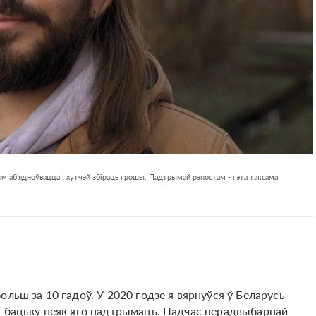
м аб'ядноўвацца і хутчэй збіраць грошы. Падтрымай рэпостам - гэта таксама
льш за 10 гадоў. У 2020 годзе я вярнуўся ў Беларусь –
ы бацьку неяк яго падтрымаць. Падчас перадвыбарнай