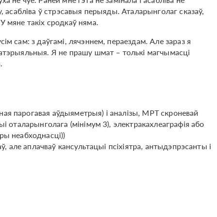
ху, асабліва ў стрэсавыя перыяды. Аталарынголаг сказаў,
У мяне такіх сродкаў няма.
сім сам: з даўгамі, лячэннем, пераездам. Але зараз я
 матэрыяльныя. Я не прашу шмат – толькі магчымасці
.
ная парогавая аўдыяметрыя) і аналізы, МРТ скроневай
цыі оталарынголага (мінімум 3), электракахлеаграфія або
пры неабходнасці))
ваў, але аплачваў кансультацыі псіхіятра, антыдэпрэсанты і