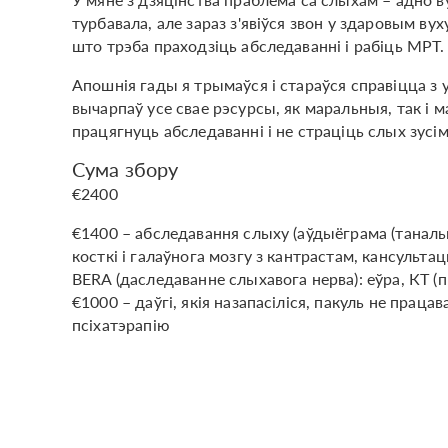
турбавала, але зараз з'явіўся звон у здаровым ву
што трэба праходзіць абследаванні і рабіць МРТ. 
Апошнія гады я трымаўся і стараўся справіцца з у
вычарпаў усе свае рэсурсы, як маральныя, так і
працягнуць абследаванні і не страціць слых зусім
Сума збору
€2400
€1400 – абследавання слыху (аўдыёграма (таналь
косткі і галаўнога мозгу з кантрастам, кансульта
BERA (даследаванне слыхавога нерва): еўра, КТ (
€1000 – даўгі, якія назапасіліся, пакуль не праца
псіхатэрапію