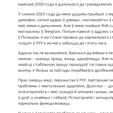
кампаніі 2020 года я далучыўся да грамадзянскі
У снежні 2021 года да мяне дадому прыйшлі з пер
дамафон, затым удары ў дзверы, «касманаўты» ў во
меў ніякага дачынення. Але ў мяне знайшлі бчб с
матэрыялы ў Telegram. Потым павезлі ў аддзел, ск
ў Польшчы я настолькі прывык да нармальнага ст
«содні» ў ІЧУ я не магу забыцца да гэтага часу.
Адразу пасля вызвалення, баючыся далейшага пер
нанова – шукаць працу, жыць, аднаўляцца. Але па
знайсці стабільную працу: праходзіў тэставыя зад
выніку, я больш за паўгоды перабіваўся дробным
Праз смерць маці, перажытае ў ІЧУ, паўторнаю э
праблемы з ментальным здароўем. Дыягназ – дэпр
псіхатэрапеўта і лекі сыходзілі апошнія грошы, 
ў доўг у знаёмых і сяброў. Псіхатэрапія і антыдэп
нармальна функцыянаваць.
У мяне з дзяцінства праблема са слыхам – адно вух