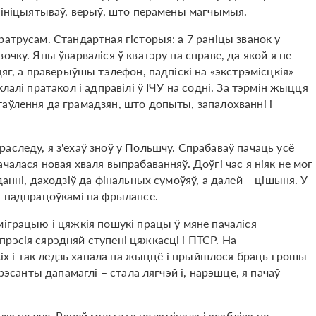
х ініцыятываў, верыў, што перамены магчымыя.
атрусам. Стандартная гісторыя: а 7 раніцы званок у
чку. Яны ўварваліся ў кватэру па справе, да якой я не
цяг, а праверыўшы тэлефон, падпіскі на «экстрэмісцкія»
лалі пратакол і адправілі ў ІЧУ на содні. За тэрмін жыцця
аўлення да грамадзян, што допыты, запалохванні і
аследу, я з'ехаў зноў у Польшчу. Спрабаваў пачаць усё
чалася новая хваля выпрабаванняў. Доўгі час я ніяк не мог
анні, даходзіў да фінальных сумоўяў, а далей – цішыня. У
і падпрацоўкамі на фрылансе.
міграцыю і цяжкія пошукі працы ў мяне пачаліся
эсія сярэдняй ступені цяжкасці і ПТСР. На
якіх і так ледзь хапала на жыццё і прыйшлося браць грошы
рэсанты дапамаглі – стала лягчэй і, нарэшце, я пачаў
а не чуе. Раней мне гэта не замінала і асабліва не