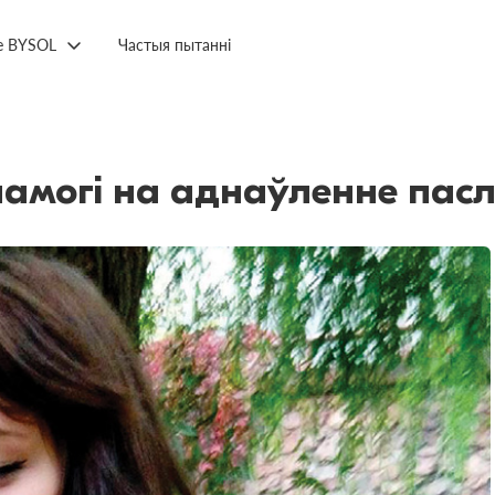
е BYSOL
Частыя пытанні
памогі на аднаўленне пас