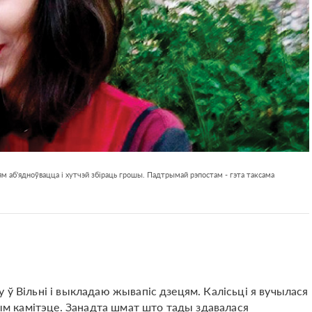
м аб'ядноўвацца і хутчэй збіраць грошы. Падтрымай рэпостам - гэта таксама
 ў Вільні і выкладаю жывапіс дзецям. Калісьці я вучылася
чным камітэце. Занадта шмат што тады здавалася