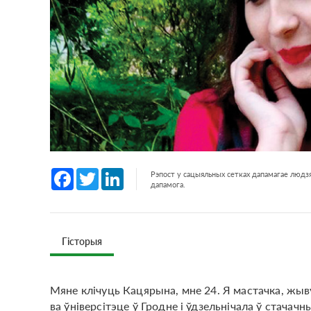
Facebook
Twitter
LinkedIn
Рэпост у сацыяльных сетках дапамагае людзя
дапамога.
Гісторыя
Мяне клічуць Кацярына, мне 24. Я мастачка, жыву
ва ўніверсітэце ў Гродне і ўдзельнічала ў стача