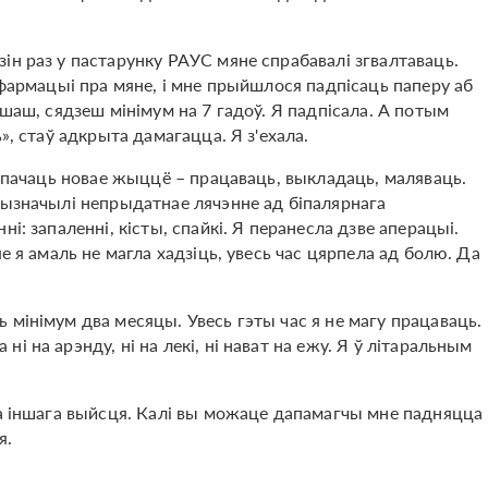
ін раз у пастарунку РАУС мяне спрабавалі згвалтаваць.
нфармацыі пра мяне, і мне прыйшлося падпісаць паперу аб
ішаш, сядзеш мінімум на 7 гадоў. Я падпісала. А потым
», стаў адкрыта дамагацца. Я з'ехала.
я пачаць новае жыццё – працаваць, выкладаць, маляваць.
рызначылі непрыдатнае лячэнне ад біпалярнага
і: запаленні, кісты, спайкі. Я перанесла дзве аперацыі.
е я амаль не магла хадзіць, увесь час цярпела ад болю. Да
 мінімум два месяцы. Увесь гэты час я не магу працаваць.
 на арэнду, ні на лекі, ні нават на ежу. Я ў літаральным
ма іншага выйсця. Калі вы можаце дапамагчы мне падняцца
я.