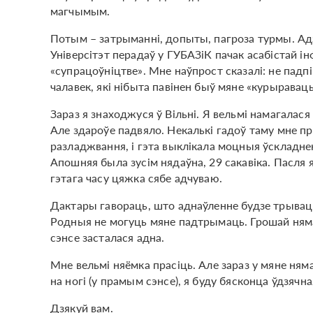
магчымым.
Потым – затрыманні, допыты, пагроза турмы. Адз
Універсітэт перадаў у ГУБАЗіК пачак асабістай і
«супрацоўніцтве». Мне наўпрост сказалі: не падп
чалавек, які нібыта павінен быў мяне «курыраваць
Зараз я знаходжуся ў Вільні. Я вельмі намагалас
Але здароўе падвяло. Некалькі гадоў таму мне п
разладжвання, і гэта выклікала моцныя ўскладненн
Апошняя была зусім нядаўна, 29 сакавіка. Пасля я
гэтага часу цяжка сябе адчуваю.
Дактары гавораць, што аднаўленне будзе трываць
Родныя не могуць мяне падтрымаць. Грошай няма ні
сэнсе засталася адна.
Мне вельмі няёмка прасіць. Але зараз у мяне ня
на ногі (у прамым сэнсе), я буду бясконца ўдзячна
Дзякуй вам.