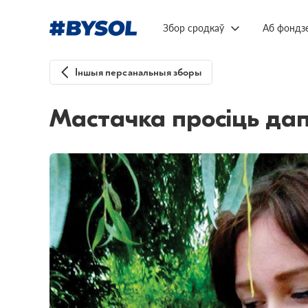
Збор сродкаў
Аб фондз
Іншыя персанальныя зборы
Мастачка просіць да