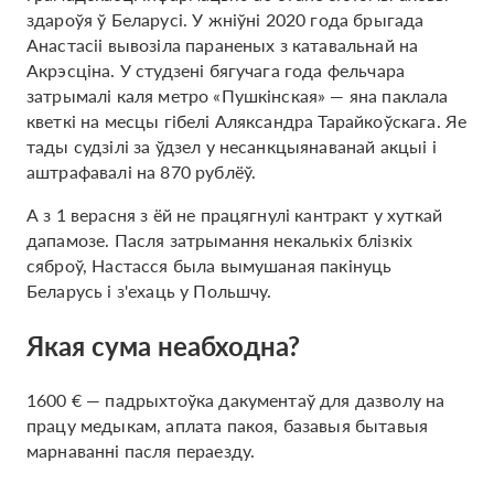
здароўя ў Беларусі. У жніўні 2020 года брыгада
Анастасіі вывозіла параненых з катавальнай на
Акрэсціна. У студзені бягучага года фельчара
затрымалі каля метро «Пушкінская» — яна паклала
кветкі на месцы гібелі Аляксандра Тарайкоўскага. Яе
тады судзілі за ўдзел у несанкцыянаванай акцыі і
аштрафавалі на 870 рублёў.
А з 1 верасня з ёй не працягнулі кантракт у хуткай
дапамозе. Пасля затрымання некалькіх блізкіх
сяброў, Настасся была вымушаная пакінуць
Беларусь і з'ехаць у Польшчу.
Якая сума неабходна?
1600 € — падрыхтоўка дакументаў для дазволу на
працу медыкам, аплата пакоя, базавыя бытавыя
марнаванні пасля пераезду.