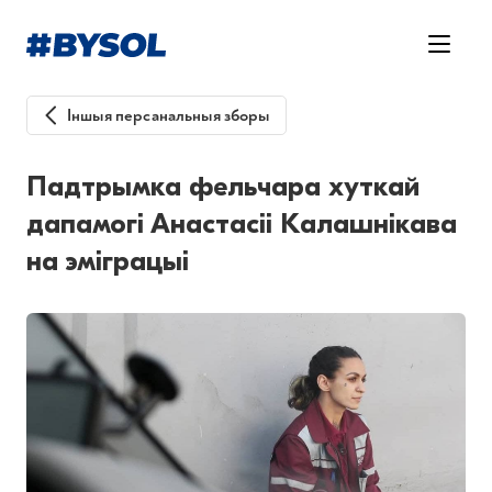
Іншыя персанальныя зборы
Падтрымка фельчара хуткай
дапамогі Анастасіі Калашнікава
на эміграцыі