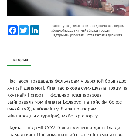
Рэпост у сацыяльных сетках дапамагае людзям
Facebook
Twitter
LinkedIn
аб'ядноўвацца і хутчэй збіраць грошы.
Падтрымай рэпостам - гэта таксама дапамога.
Гісторыя
Настасся працавала фельчарам у выязной брыгадзе
хуткай дапамогі. Яна паспяхова сумяшчала працу на
«хуткай» і спорт — фельчар неаднаразова
выйгравала чэмпіянаты Беларусі па тайскім боксе
(муай-тай), кікбоксінгу, была прызёрам
міжнародных турніраў, майстар спорту.
Падчас эпідэміі COVID яна сумленна даносіла да
грамадскасці інфармацыю аб стане сістэмы аховы