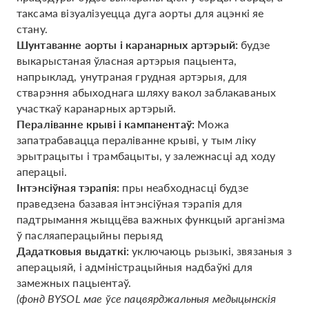
таксама візуалізуецца дуга аорты для ацэнкі яе
стану.
Шунтаванне аорты і каранарных артэрый:
будзе
выкарыстаная ўласная артэрыя пацыента,
напрыклад, унутраная грудная артэрыя, для
стварэння абыходнага шляху вакол заблакаваных
участкаў каранарных артэрый.
Пераліванне крыві і кампанентаў:
Можа
запатрабавацца пераліванне крыві, у тым ліку
эрытрацыты і трамбацыты, у залежнасці ад ходу
аперацыі.
Інтэнсіўная тэрапія:
пры неабходнасці будзе
праведзена базавая інтэнсіўная тэрапія для
падтрымання жыццёва важных функцый арганізма
ў пасляаперацыйны перыяд
Дадатковыя выдаткі:
уключаюць рызыкі, звязаныя з
аперацыяй, і адміністрацыйныя надбаўкі для
замежных пацыентаў.
(фонд BYSOL мае ўсе пацвярджальныя медыцынскія