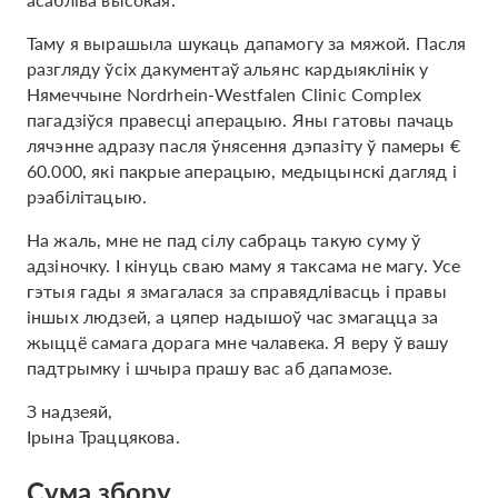
Таму я вырашыла шукаць дапамогу за мяжой. Пасля
разгляду ўсіх дакументаў альянс кардыяклінік у
Нямеччыне Nordrhein-Westfalen Clinic Complex
пагадзіўся правесці аперацыю. Яны гатовы пачаць
лячэнне адразу пасля ўнясення дэпазіту ў памеры €
60.000, які пакрые аперацыю, медыцынскі дагляд і
рэабілітацыю.
На жаль, мне не пад сілу сабраць такую ​​суму ў
адзіночку. І кінуць сваю маму я таксама не магу. Усе
гэтыя гады я змагалася за справядлівасць і правы
іншых людзей, а цяпер надышоў час змагацца за
жыццё самага дорага мне чалавека. Я веру ў вашу
падтрымку і шчыра прашу вас аб дапамозе.
З надзеяй,
Ірына Траццякова.
Сума збору