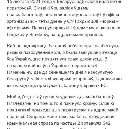
16 лютага 2021 года ў Беларусі адбылося каля сотні
ператрусаў. Сілавікі ўрываліся ў дамы
праваабаронцаў, незалежных журналістаў і ў офісы
арганізацый – гэты дзень у СМІ ахрысцілі «чорным
аўторкам». Ператрус правялі і ў доме маіх пажылых
бацькоў у Віцебску, па адрасе маёй прапіскі.
Каб не падвяргаць бацькоў небяспецы і пазбегнуць
рызыкі пазбаўлення волі, я была вымушана з'ехаць
ўва Ўкраіну, дзе працягнула сваю дзейнасць. З
пачаткам вайны ўва Ўкраіне я пераехала ў
Нямеччыну, дзе да сённяшняга дня я кансультую
беларусаў, якія сталі ахвярамі рэпрэсіяў, і дапамагаю
ім знаходзіць прытулак і абарону ў краінах ЕС.
Мой ад'езд стаў цяжкім ударам для маіх бацькоў.
Нягледзячы на ​​тое, што я пакінула краіну, сілавікі
працягвалі прыходзіць з ператрусам на адрас маёй
прапіскі. Супраць мяне таксама была ўзбуджаная
крымінальная справа па частцы 2 артыкула 342