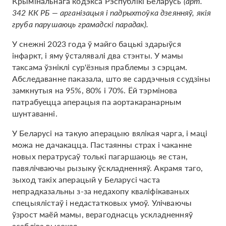
Крымінальнага кодэкса Рэспублікі Беларусь
(арт.
342 КК РБ — арганізацыя і падрыхтоўка дзеянняў, якія
груба парушаюць грамадскі парадак).
У снежні 2023 года ў майго бацькі здарыўся
інфаркт, і яму ўсталявалі два стэнты. У мамы
таксама ўзніклі сур'ёзныя праблемы з сэрцам.
Абследаванне паказала, што яе сардэчныя ссудзіны
замкнутыя на 95%, 80% і 70%. Ёй тэрмінова
патрабуецца аперацыя па аортакаранарным
шунтаванні.
У Беларусі на такую ​​аперацыю вялікая чарга, і маці
можа не дачакацца. Пастаянны страх і чаканне
новых ператрусаў толькі пагаршаюць яе стан,
павялічваючы рызыку ўскладненняў. Акрамя таго,
зыход такіх аперацый у Беларусі часта
непрадказальны з-за недахопу кваліфікаваных
спецыялістаў і недастатковых умоў. Улічваючы
ўзрост маёй мамы, верагоднасць ускладненняў
асабліва высокая.