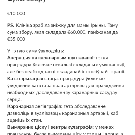
€10.000
PS.
Клініка зрабіла зніжку для мамы Ірыны. Таму
сума збору, якая складала €60.000, паніжаная да
€35.000
У гэтую суму ўваходзіць:
Аперацыя па каранарным шунтаванні:
гэтая
працэдура ўключае некалькі складаных умяшанняў,
але без неабходнасці складанай інтэнсіўнай тэрапіі.
Катэтэрызацыя сэрца:
працэдура ўключае
ўвядзенне катэтара праз артэрыю для правядзення
неабходных даследаванняў каранарных сасудаў і
сэрца.
Каранарная ангіяграфія:
гэта абследаванне
дазволіць візуалізаваць каранарныя артэрыі, каб
ацаніць іх стан.
Вымярэнне ціску і вентрыкулаграфія:
у межах
працэдуры будзе вымераны ціск у сэрцы і аорце, а