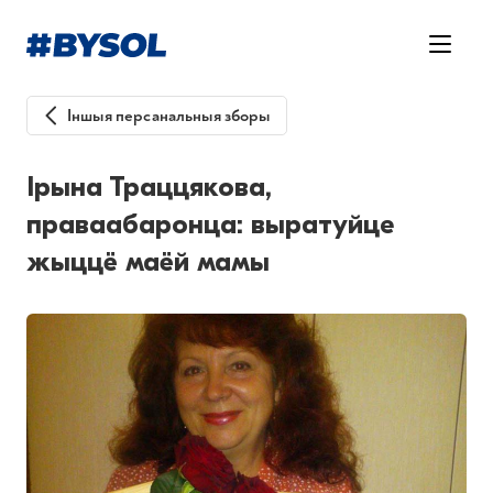
Іншыя персанальныя зборы
Ірына Траццякова,
праваабаронца: выратуйце
жыццё маёй мамы