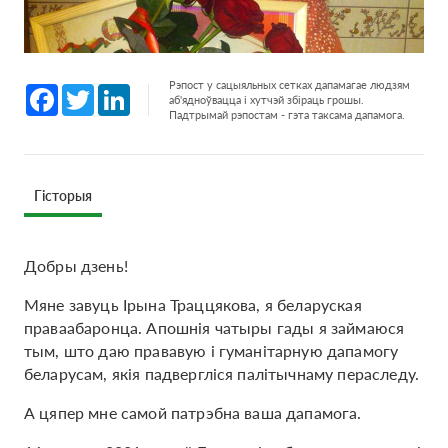
Рэпост у сацыяльных сетках дапамагае людзям
Facebook
Twitter
LinkedIn
аб'ядноўвацца і хутчэй збіраць грошы.
Падтрымай рэпостам - гэта таксама дапамога.
Гісторыя
Добры дзень!
Мяне завуць Ірына Траццякова, я беларуская
праваабаронца. Апошнія чатыры гады я займаюся
тым, што даю прававую і гуманітарную дапамогу
беларусам, якія падвергліся палітычнаму пераследу.
А цяпер мне самой патрэбна ваша дапамога.