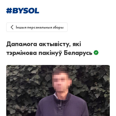
Іншыя персанальныя зборы
Дапамога актывісту, які
тэрмінова пакінуў Беларусь