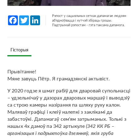
Рэпост у сацыяльных сетках дапамагае людзям
Facebook
Twitter
LinkedIn
аб'ядноўвацца і хутчэй збіраць грошы.
Падтрымай рэпостам - гэта таксама дапамога.
Гісторыя
Прывітанне!
Мяне завуць Пётр. Я грамадзянскі актывіст.
У 2020 годзе я шмат рабіў для дваровай супольнасці
– удзельнічаў у дазорах дваровых маршаў і выводзіў
са строю камеры назірання па шляху руху калон.
Маляваў графіці і клеіў налепкі з заклікамі да
забастоўкі. Дапамагаў сем'ям затрыманых. Толькі з
нашых 4х дамоў па 342 артыкуле
(342 КК РБ –
арганізацыя і падрыхтоўка дзеянняў, якія груба