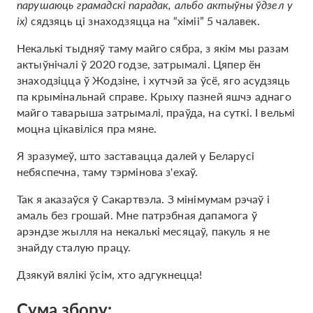
парушаюць грамадскі парадак, альбо актыўны ўдзел у
іх)
сядзяць ці знаходзяцца на “хіміі” 5 чалавек.
Некалькі тыдняў таму майго сябра, з якім мы разам
актыўнічалі ў 2020 годзе, затрымалі. Цяпер ён
знаходзіцца ў Жодзіне, і хутчэй за ўсё, яго асудзяць
па крымінальнай справе. Крыху пазней яшчэ аднаго
майго таварыша затрымалі, праўда, на суткі. І вельмі
моцна цікавіліся пра мяне.
Я зразумеў, што заставацца далей у Беларусі
небяспечна, таму тэрмінова з'ехаў.
Так я аказаўся ў Сакартвэла. З мінімумам рэчаў і
амаль без грошай. Мне патрэбная дапамога ў
арэндзе жылля на некалькі месяцаў, пакуль я не
знайду сталую працу.
Дзякуй вялікі ўсім, хто адгукнецца!
Сума збору: