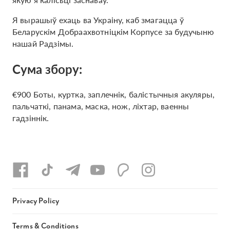
Я вырашыў ехаць ва Украіну, каб змагацца ў
Беларускім Добраахвотніцкім Корпусе за будучыню
нашай Радзімы.
Сума збору:
€900 Боты, куртка, заплечнік, балістычныя акуляры,
пальчаткі, панама, маска, нож, ліхтар, ваенны
гадзіннік.
Privacy Policy
Terms & Conditions