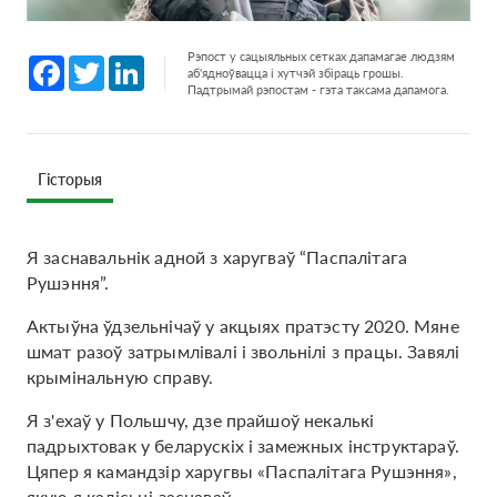
Рэпост у сацыяльных сетках дапамагае людзям
Facebook
Twitter
LinkedIn
аб'ядноўвацца і хутчэй збіраць грошы.
Падтрымай рэпостам - гэта таксама дапамога.
Гісторыя
Я заснавальнік адной з харугваў “Паспалітага
Рушэння”.
Актыўна ўдзельнічаў у акцыях пратэсту 2020. Мяне
шмат разоў затрымлівалі і звольнілі з працы. Завялі
крымінальную справу.
Я з'ехаў у Польшчу, дзе прайшоў некалькі
падрыхтовак у беларускіх і замежных інструктараў.
Цяпер я камандзір харугвы «Паспалітага Рушэння»,
якую я калісьці заснаваў.