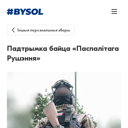
Іншыя персанальныя зборы
Падтрымка байца «Паспалітага
Рушэння»