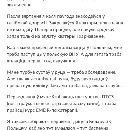
звальненне.
Пасля вяртання я каля паўгода знаходзіўся ў
глыбокай дэпрэсіі. Закрываўся ў кватэры, практычна
не выходзіў. Цяпер я працую, але пакуль сродкаў
хапае толькі на аплату кватэры і харчаванне.
Каб з маёй прафесіяй легалізавацца ў Польшчы, мне
трэба паступіць у польскую ВНУ. А для гэтага трэба
аплаціць першы год навучання.
Мяне турбуе сустаў у руцэ — трэба абследаванне.
Але так як легалізацыі няма, буду звяртацца ў
прыватную клініку. Таксама трэба падлекаваць зубы.
Перыядычна ў мяне ўзнікаюць наступствы ПТСЗ
(посттраўматычныя стрэсавы засмучэнне), і трэба
прайсці курс EMDR-псіхатэрапіі.
Я таксама збіраюся перавезці дзіця з Беларусі ў
Польшчу, каб яно тут вучылася – тут бяспечна і