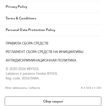
Privacy Policy
Terms & Conditions
Personal Data Protection Policy
ПРАВИЛА СБОРА СРЕДСТВ
РЕГЛАМЕНТ СБОРА СРЕДСТВ НА ИНИЦИАТИВЫ
АНТИДИСКРИМИНАЦИОННАЯ ПОЛИТИКА
© 2020-2026 #BYSOL
Labdaros ir paramos fondas BYSOL
Reg. code. 305670484,
Adress Vilniaus r. sav., Rudaminos sen., Skrabinės k., Skrabinės
g.17-1, LT-13253
Збор завершаны. Сабрана:
€ 3 043 з 4 100
LT70 7300 0101 6724 1152, Swedbank, AB
SWIFT kodas HABALT22
Сбор закрыт
Banko kodas 73000