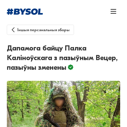
Іншыя персанальныя зборы
Дапамога байцу Палка
Каліноўскага з пазыўным Вецер,
пазыўны зменены