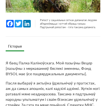
Рэпост у сацыяльных сетках дапамагае людзям
Facebook
Twitter
LinkedIn
аб'ядноўвацца і хутчэй збіраць грошы.
Падтрымай рэпостам - гэта таксама дапамога.
Гісторыя
Я баец Палка Каліноўскага. Мой пазыўны Вецер
[пазыўны з меркаванняў бяспекі зменены, Фонд
BYSOL мае ўсе пацвярджальныя дакументы].
Пасля выбараў я актыўна ўдзельнічаў у пратэстах,
аж да самых апошніх, калі хадзілі адзінкі. Хуткія ногі
ратавалі мяне неаднаразова. Таксама я падтрымаў
народны ультыматум і сваім бізнэсам удзельнічаў у
страйку. За гэта па мяне прыйшлі. Спачатку МНС,