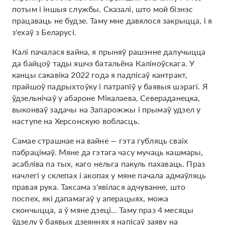
потым і іншыя службы. Сказалі, што мой бізнэс
працаваць не будзе. Таму мне давялося закрыцца, і я
з'ехаў з Беларусі.
Калі пачалася вайна, я прыняў рашэнне далучыцца
да байцоў тады яшчэ батальёна Каліноўскага. У
канцы сакавіка 2022 года я падпісаў кантракт,
прайшоў падрыхтоўку і патрапіў у баявыя шэрагі. Я
ўдзельнічаў у абароне Мікалаева, Севераданецка,
выконваў задачы на ​​Запарожжы і прымаў удзел у
наступе на Херсонскую вобласць.
Самае страшнае на вайне — гэта губляць сваіх
пабрацімаў. Мяне да гэтага часу мучаць кашмары,
асабліва па тых, каго нельга пакуль пахаваць. Праз
начлегі у склепах і акопах у мяне пачала адмаўляць
правая рука. Таксама з'явілася адчуванне, што
поспех, які дапамагаў у аперацыях, можа
скончыцца, а ў мяне дзеці… Таму праз 4 месяцы
ўдзелу ў баявых дзеяннях я напісаў заяву на