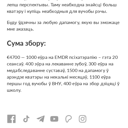
лепш перспектывы. Таму неабходна знайсці больш
кватэру і купіць неабходныя для вучобы рэчы.
Буду ўдзячны за любую дапамогу, якую вы зможаце
мне аказаць.
Сума збору:
€4700 — 1000 еўра на EMDR псіхатэрапію – гэта 20
сеансаў. 400 эўра на лекаванне зубоў, 300 еўра на
медабследаванне суставаў, 1500 на дапамогу ў
арэндзе кватэры на некалькі месяцаў, 1100 еўра
першы год вучобы ў ВНУ, 400 еўра на збор дзіцяці ў
школу.