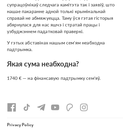
супрацоўнікаў следчага камітэта так і заявіў, што
нашае пакаранне адной толькі крымінальнай
справай не абмяжуецца. Таму ўся гэтая гісторыя
абярнулася для нас яшчэ і стратай працы і
узбуджэннем падатковай праверкі.
У гэтых абставінах нашым сем'ям неабходна
падтрымка.
Якая сума неабходна?
1740 € — на фінансавую падтрымку сем'яў.
Privacy Policy