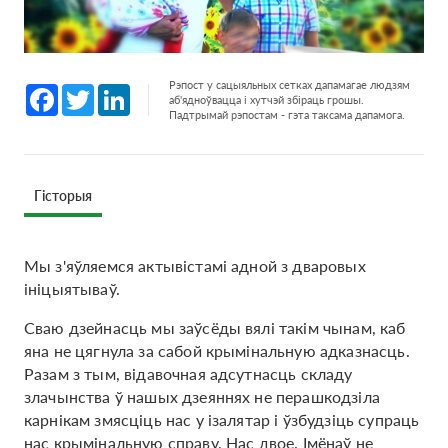
Рэпост у сацыяльных сетках дапамагае людзям
Facebook
Twitter
LinkedIn
аб'ядноўвацца і хутчэй збіраць грошы.
Падтрымай рэпостам - гэта таксама дапамога.
Гісторыя
Мы з'яўляемся актывістамі адной з дваровых
ініцыятываў.
Сваю дзейнасць мы заўсёды вялі такім чынам, каб
яна не цягнула за сабой крымінальную адказнасць.
Разам з тым, відавочная адсутнасць складу
злачынства ў нашых дзеяннях не перашкодзіла
карнікам змясціць нас у ізалятар і ўзбудзіць супраць
нас крымінальную справу. Нас двое. Імёнаў не