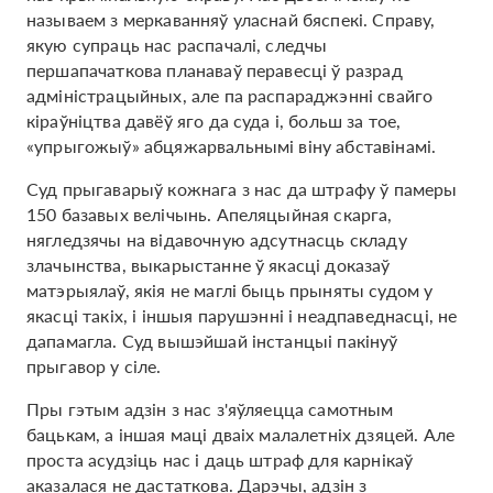
называем з меркаванняў уласнай бяспекі. Справу,
якую супраць нас распачалі, следчы
першапачаткова планаваў перавесці ў разрад
адміністрацыйных, але па распараджэнні свайго
кіраўніцтва давёў яго да суда і, больш за тое,
«упрыгожыў» абцяжарвальнымі віну абставінамі.
Суд прыгаварыў кожнага з нас да штрафу ў памеры
150 базавых велічынь. Апеляцыйная скарга,
нягледзячы на ​​відавочную адсутнасць складу
злачынства, выкарыстанне ў якасці доказаў
матэрыялаў, якія не маглі быць прыняты судом у
якасці такіх, і іншыя парушэнні і неадпаведнасці, не
дапамагла. Суд вышэйшай інстанцыі пакінуў
прыгавор у сіле.
Пры гэтым адзін з нас з'яўляецца самотным
бацькам, а іншая маці дваіх малалетніх дзяцей. Але
проста асудзіць нас і даць штраф для карнікаў
аказалася не дастаткова. Дарэчы, адзін з