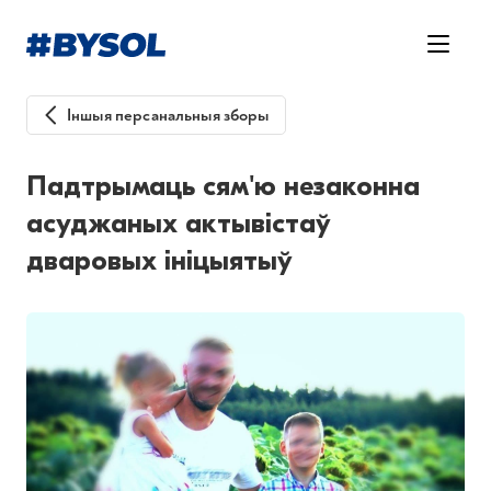
Іншыя персанальныя зборы
Падтрымаць сям'ю незаконна
асуджаных актывістаў
дваровых ініцыятыў