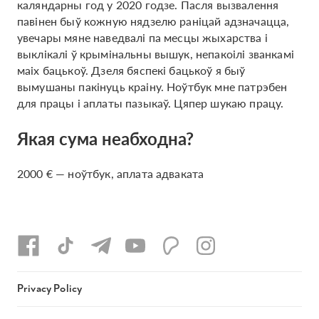
каляндарны год у 2020 годзе. Пасля вызвалення
павінен быў кожную нядзелю раніцай адзначацца,
увечары мяне наведвалі па месцы жыхарства і
выклікалі ў крымінальны вышук, непакоілі званкамі
маіх бацькоў. Дзеля бяспекі бацькоў я быў
вымушаны пакінуць краіну. Ноўтбук мне патрэбен
для працы і аплаты пазыкаў. Цяпер шукаю працу.
Якая сума неабходна?
2000 € — ноўтбук, аплата адваката
Privacy Policy