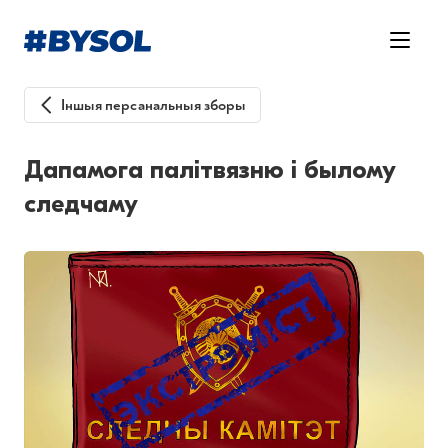
Іншыя персанальныя зборы
Дапамога палітвязню і былому
следчаму