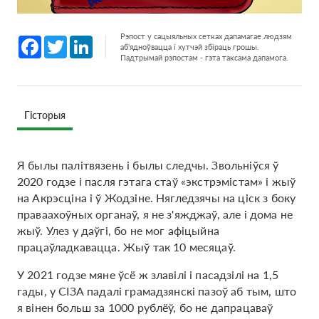
Рэпост у сацыяльных сетках дапамагае людзям
Facebook
Twitter
LinkedIn
аб'ядноўвацца і хутчэй збіраць грошы.
Падтрымай рэпостам - гэта таксама дапамога.
Гісторыя
Я былы палітвязень і былы следчы. Звольніўся ў
2020 годзе і пасля гэтага стаў «экстрэмістам» і жыў
на Акрэсціна і ў Жодзіне. Нягледзячы на ціск з боку
праваахоўных органаў, я не з'яжджаў, але і дома не
жыў. Улез у даўгі, бо не мог афіцыйна
працаўладкавацца. Жыў так 10 месяцаў.
У 2021 годзе мяне ўсё ж злавілі і пасадзілі на 1,5
гады, у СІЗА падалі грамадзянскі пазоў аб тым, што
я вінен больш за 1000 рублёў, бо не дапрацаваў