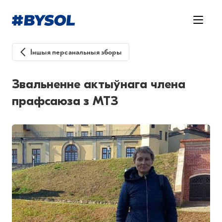
Іншыя персанальныя зборы
Звальненне актыўнага члена
прафсаюза з МТЗ