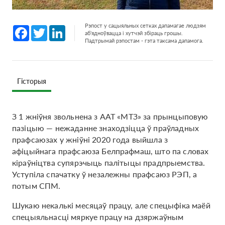
Рэпост у сацыяльных сетках дапамагае людзям
Facebook
Twitter
LinkedIn
аб'ядноўвацца і хутчэй збіраць грошы.
Падтрымай рэпостам - гэта таксама дапамога.
Гісторыя
З 1 жніўня звольнена з ААТ «МТЗ» за прынцыповую
пазіцыю — нежаданне знаходзіцца ў праўладных
прафсаюзах у жніўні 2020 года выйшла з
афіцыйнага прафсаюза Белпрафмаш, што па словах
кіраўніцтва супярэчыць палітыцы прадпрыемства.
Уступіла спачатку ў незалежны прафсаюз РЭП, а
потым СПМ.
Шукаю некалькі месяцаў працу, але спецыфіка маёй
спецыяльнасці мяркуе працу на дзяржаўным