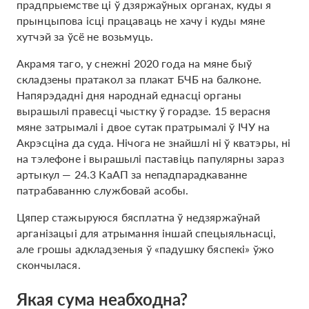
прадпрыемстве ці ў дзяржаўных органах, куды я
прынцыпова ісці працаваць не хачу і куды мяне
хутчэй за ўсё не возьмуць.
Акрамя таго, у снежні 2020 года на мяне быў
складзены пратакол за плакат БЧБ на балконе.
Напярэдадні дня народнай еднасці органы
вырашылі правесці чыстку ў горадзе. 15 верасня
мяне затрымалі і двое сутак пратрымалі ў ІЧУ на
Акрэсціна да суда. Нічога не знайшлі ні ў кватэры, ні
на тэлефоне і вырашылі паставіць папулярны зараз
артыкул — 24.3 КаАП за непадпарадкаванне
патрабаванню службовай асобы.
Цяпер стажыруюся бясплатна ў недзяржаўнай
арганізацыі для атрымання іншай спецыяльнасці,
але грошы адкладзеныя ў «падушку бяспекі» ўжо
скончылася.
Якая сума неабходна?