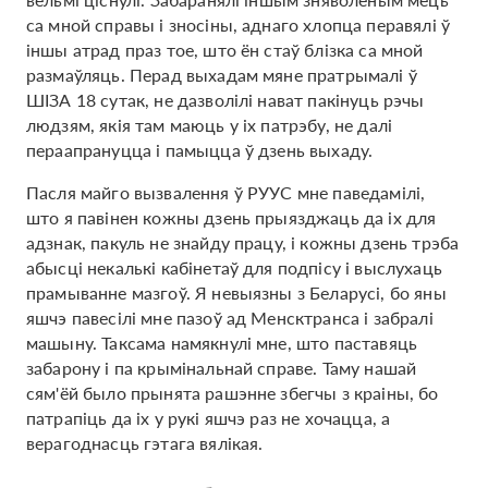
са мной справы і зносіны, аднаго хлопца перавялі ў
іншы атрад праз тое, што ён стаў блізка са мной
размаўляць. Перад выхадам мяне пратрымалі ў
ШІЗА 18 сутак, не дазволілі нават пакінуць рэчы
людзям, якія там маюць у іх патрэбу, не далі
пераапрануцца і памыцца ў дзень выхаду.
Пасля майго вызвалення ў РУУС мне паведамілі,
што я павінен кожны дзень прыязджаць да іх для
адзнак, пакуль не знайду працу, і кожны дзень трэба
абысці некалькі кабінетаў для подпісу і выслухаць
прамыванне мазгоў. Я невыязны з Беларусі, бо яны
яшчэ павесілі мне пазоў ад Менсктранса і забралі
машыну. Таксама намякнулі мне, што паставяць
забарону і па крымінальнай справе. Таму нашай
сям'ёй было прынята рашэнне збегчы з краіны, бо
патрапіць да іх у рукі яшчэ раз не хочацца, а
верагоднасць гэтага вялікая.