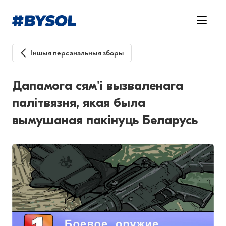
Іншыя персанальныя зборы
Дапамога сям'і вызваленага
палітвязня, якая была
вымушаная пакінуць Беларусь