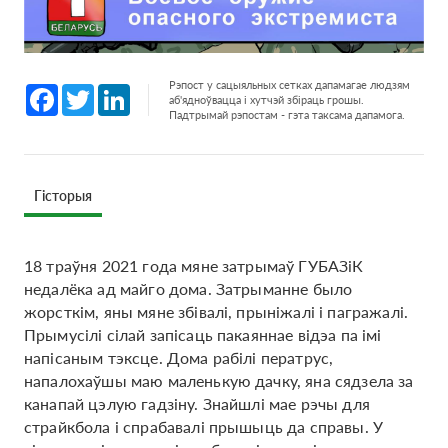
Рэпост у сацыяльных сетках дапамагае людзям
Facebook
Twitter
LinkedIn
аб'ядноўвацца і хутчэй збіраць грошы.
Падтрымай рэпостам - гэта таксама дапамога.
Гісторыя
18 траўня 2021 года мяне затрымаў ГУБАЗіК
недалёка ад майго дома. Затрыманне было
жорсткім, яны мяне збівалі, прыніжалі і пагражалі.
Прымусілі сілай запісаць пакаяннае відэа па імі
напісаным тэксце. Дома рабілі ператрус,
напалохаўшы маю маленькую дачку, яна сядзела за
канапай цэлую гадзіну. Знайшлі мае рэчы для
страйкбола і спрабавалі прышыць да справы. У