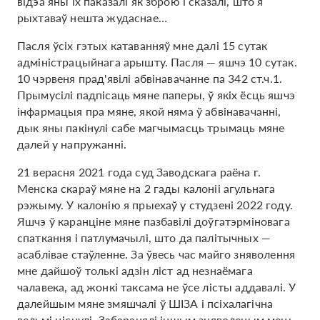
відэа яны іх паказалі як зброю і сказалі, што я
рыхтаваў нешта жудаснае…
Пасля ўсіх гэтых катаванняў мне далі 15 сутак
адміністрацыйнага арышту. Пасля — яшчэ 10 сутак.
10 чэрвеня прад'явілі абвінавачанне па 342 ст.ч.1.
Прымусілі падпісаць мяне паперы, ў якіх ёсць яшчэ
інфармацыя пра мяне, якой няма ў абвінавачанні,
дык яны пакінулі сабе магчымасць трымаць мяне
далей у напружанні.
21 верасня 2021 года суд Заводскага раёна г.
Менска скараў мяне на 2 гады калоніі агульнага
рэжыму. У калонію я прыехаў у студзені 2022 году.
Яшчэ ў каранціне мяне пазбавілі доўгатэрміновага
спаткання і патлумачылі, што да палітычных —
асаблівае стаўленне. За ўвесь час майго зняволення
мне дайшоў толькі адзін ліст ад незнаёмага
чалавека, ад жонкі таксама не ўсе лісты аддавалі. У
далейшым мяне змяшчалі ў ШІЗА і псіхалагічна
вельмі ціснулі. Забаранялі іншым зняволеным мець