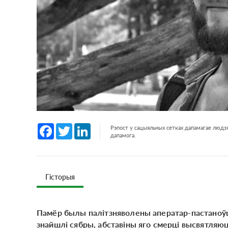
Facebook
Twitter
LinkedIn
Рэпост у сацыяльных сетках дапамагае людзя
дапамога.
Гісторыя
Памёр былы палітзняволены аператар-пастаноўш
знайшлі сябры, абставіны яго смерці высвятляюц