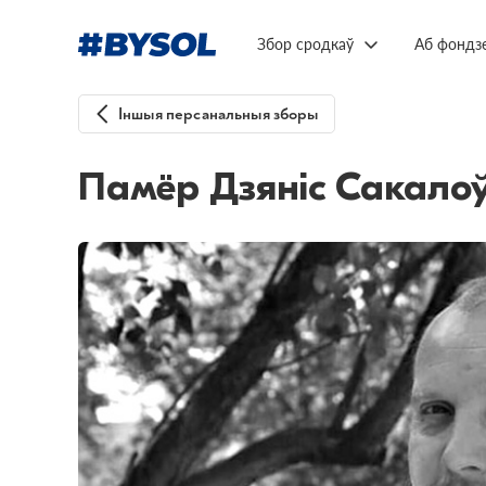
Збор сродкаў
Аб фондз
Іншыя персанальныя зборы
Памёр Дзяніс Сакалоў