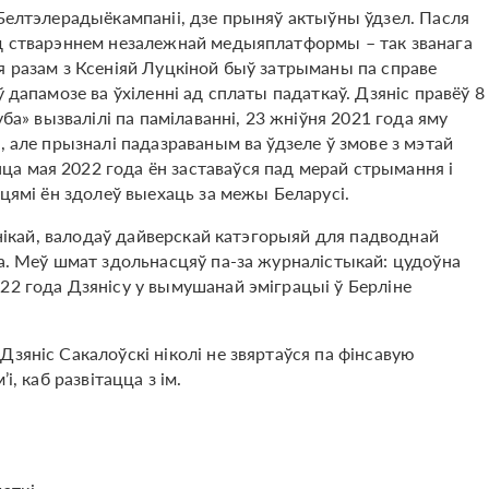
 Белтэлерадыёкампаніі, дзе прыняў актыўны ўдзел. Пасля
ад стварэннем незалежнай медыяплатформы – так званага
я разам з Ксеніяй Луцкіной быў затрыманы па справе
 дапамозе ва ўхіленні ад сплаты падаткаў. Дзяніс правёў 8
уба» вызвалілі па памілаванні, 23 жніўня 2021 года яму
, але прызналі падазраваным ва ўдзеле ў змове з мэтай
а мая 2022 года ён заставаўся пад мерай стрымання і
сцямі ён здолеў выехаць за межы Беларусі.
эхнікай, валодаў дайверскай катэгорыяй для падводнай
та. Меў шмат здольнасцяў па-за журналістыкай: цудоўна
22 года Дзянісу у вымушанай эміграцыі ў Берліне
зяніс Сакалоўскі ніколі не звяртаўся па фінсавую
і, каб развітацца з ім.