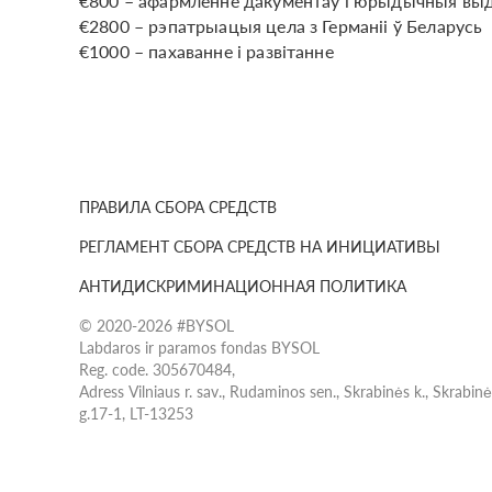
€800 – афармленне дакументаў і юрыдычныя выд
€2800 – рэпатрыацыя цела з Германіі ў Беларусь
€1000 – пахаванне і развітанне
ПРАВИЛА СБОРА СРЕДСТВ
РЕГЛАМЕНТ СБОРА СРЕДСТВ НА ИНИЦИАТИВЫ
АНТИДИСКРИМИНАЦИОННАЯ ПОЛИТИКА
© 2020-2026 #BYSOL
Labdaros ir paramos fondas BYSOL
Reg. code. 305670484,
Adress Vilniaus r. sav., Rudaminos sen., Skrabinės k., Skrabin
g.17-1, LT-13253