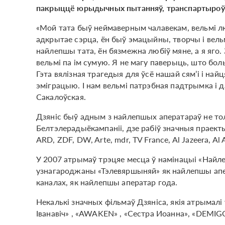
пакрыццё юрыдычных пытанняў, транспартыроўку 
«Мой тата быў неймаверным чалавекам, вельмі лю
адкрытае сэрца, ён быў эмацыйны, творчы і вельм
найлепшы тата, ён бязмежна любіў мяне, а я яго. З
вельмі па ім сумую. Я не магу паверыць, што боль
Гэта вялізная трагедыя для ўсё нашай сям’і і н
эміграцыю. І нам вельмі патрэбная падтрымка і д
Сакалоўская.
Дзяніс быў адным з найлепшых аператараў не тольк
Белтэлерадыёкампаніі, дзе рабіў значныя праект
ARD, ZDF, DW, Arte, mdr, TV France, Al Jazeera, Al 
У 2007 атрымаў трэцяе месца ў намінацыі «Найле
узнагароджаны «Тэлевяршыняй» як найлепшы апер
каналах, як найлепшы аператар года.
Некалькі значных фільмаў Дзяніса, якія атрымал
Іванавіч» , «AWAKEN» , «Сестра Иоанна», «DEMIG