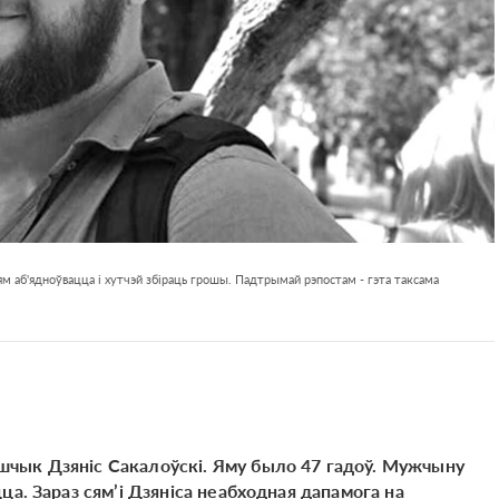
м аб'ядноўвацца і хутчэй збіраць грошы. Падтрымай рэпостам - гэта таксама
чык Дзяніс Сакалоўскі. Яму было 47 гадоў. Мужчыну
ца. Зараз сям’і Дзяніса неабходная дапамога на