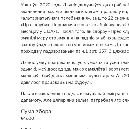
У жніўні 2020 года Дзяніс далучыўся да страйку
звальнення разам з былымі калегамі працаваў н
«альтэрнатыўнага тэлебачання», за што 22 снежн
«Прэс клуба». Першапачаткова яго абвінавачвалі ў
месяцаў у СІЗА-1. Пасля таго, як сябраў «Прэс кл
змянілі меру стрымання на падпіску аб нявыездзе
захопу ўлады неканстытуцыйным шляхам. Да канц
праходзіў падазраваным па ч.1 арт. 357. З цяжка
Дзяніс умеў працаваць ва ўсіх умовах і з усёй т
здымкі, меў досвед здымак з самалёта і верталё
маляваў і быў дыпламаваным скульптарам. А з 20
давялося працаваць і на будоўлі.
Пасля вызвалення і падчас вымушанай эміграцыі Д
дапамогу. Але цяпер яна вельмі патрэбная яго сям’
Сума збора
€4600