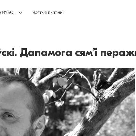
е BYSOL
Частыя пытанні
скі. Дапамога сям’і пера