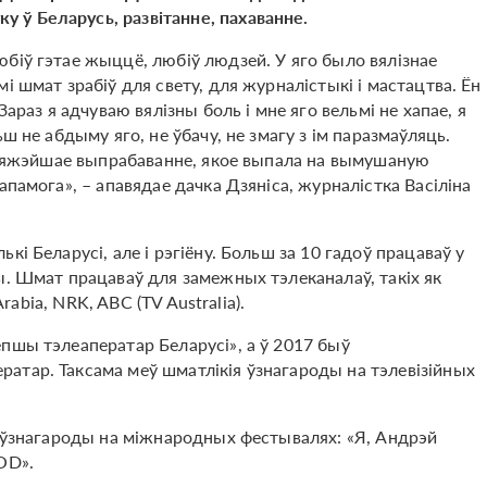
ў Беларусь, развітанне, пахаванне.
біў гэтае жыццё, любіў людзей. У яго было вялізнае
і шмат зрабіў для свету, для журналістыкі і мастацтва. Ён
араз я адчуваю вялізны боль і мне яго вельмі не хапае, я
ш не абдыму яго, не ўбачу, не змагу з ім паразмаўляць.
айцяжэйшае выпрабаванне, якое выпала на вымушаную
апамога», – апавядае дачка Дзяніса, журналістка Васіліна
і Беларусі, але і рэгіёну. Больш за 10 гадоў працаваў у
ы. Шмат працаваў для замежных тэлеканалаў, такіх як
Arabia, NRK, ABC (TV Australia).
пшы тэлеаператар Беларусі», а ў 2017 быў
атар. Таксама меў шматлікія ўзнагароды на тэлевізійных
і ўзнагароды на міжнародных фестывалях: «Я, Андрэй
OD».