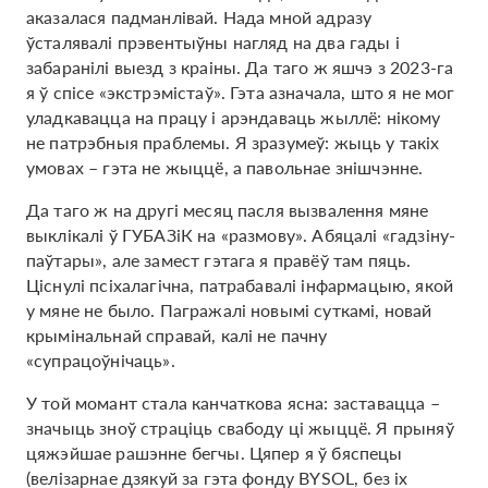
аказалася падманлівай. Нада мной адразу
ўсталявалі прэвентыўны нагляд на два гады і
забаранілі выезд з краіны. Да таго ж яшчэ з 2023-га
я ў спісе «экстрэмістаў». Гэта азначала, што я не мог
уладкавацца на працу і арэндаваць жыллё: нікому
не патрэбныя праблемы. Я зразумеў: жыць у такіх
умовах – гэта не жыццё, а павольнае знішчэнне.
Да таго ж на другі месяц пасля вызвалення мяне
выклікалі ў ГУБАЗіК на «размову». Абяцалі «гадзіну-
паўтары», але замест гэтага я правёў там пяць.
Ціснулі псіхалагічна, патрабавалі інфармацыю, якой
у мяне не было. Пагражалі новымі суткамі, новай
крымінальнай справай, калі не пачну
«супрацоўнічаць».
У той момант стала канчаткова ясна: заставацца –
значыць зноў страціць свабоду ці жыццё. Я прыняў
цяжэйшае рашэнне бегчы. Цяпер я ў бяспецы
(велізарнае дзякуй за гэта фонду BYSOL, без іх