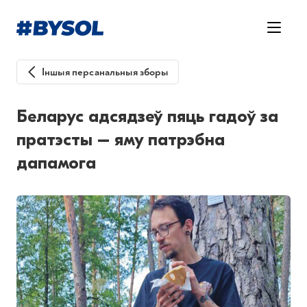
Іншыя персанальныя зборы
Беларус адсядзеў пяць гадоў за
пратэсты – яму патрэбна
дапамога