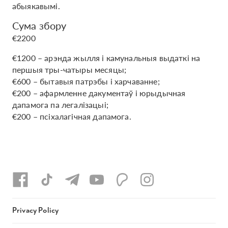
абыякавымі.
Сума збору
€2200
€1200 – арэнда жылля і камунальныя выдаткі на
першыя тры-чатыры месяцы;
€600 – бытавыя патрэбы і харчаванне;
€200 – афармленне дакументаў і юрыдычная
дапамога па легалізацыі;
€200 – псіхалагічная дапамога.
Privacy Policy