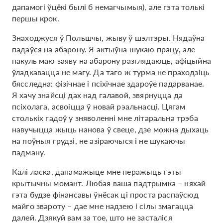
дапамогі ўцёкі былі б немагчымыя), але гэта толькі
першы крок.
Знаходжуся ў Польшчы, жыву ў шэлтэры. Нядаўна
падаўся на абарону. Я актыўна шукаю працу, але
пакуль маю заяву на абарону разглядаюць, афіцыйна
ўладкавацца не магу. Да таго ж турма не праходзіць
бясследна: фізічнае і псіхічнае здароўе падарванае.
Я хачу знайсці дах над галавой, звярнуцца да
псіхолага, асвоіцца ў новай рэальнасці. Цягам
столькіх гадоў у зняволенні мне літаральна трэба
навучыцца жыць нанова ў свеце, дзе можна дыхаць
на поўныя грудзі, не азіраючыся і не шукаючы
падману.
Калі ласка, дапамажыце мне перажыць гэты
крытычны момант. Любая ваша падтрымка – няхай
гэта будзе фінансавы ўнёсак ці проста распаўсюд
майго звароту – дае мне надзею і сілы змагацца
далей. Дзякуй вам за тое, што не засталіся