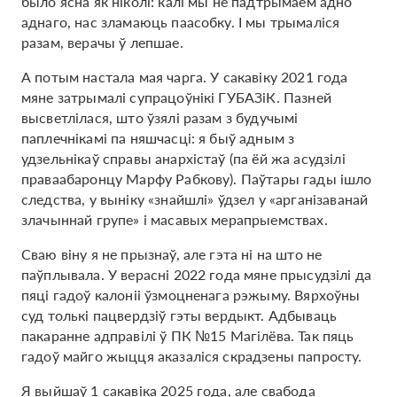
было ясна як ніколі: калі мы не падтрымаем адно
аднаго, нас зламаюць паасобку. І мы трымаліся
разам, верачы ў лепшае.
А потым настала мая чарга. У сакавіку 2021 года
мяне затрымалі супрацоўнікі ГУБАЗіК. Пазней
высветлілася, што ўзялі разам з будучымі
паплечнікамі па няшчасці: я быў адным з
удзельнікаў справы анархістаў (па ёй жа асудзілі
праваабаронцу Марфу Рабкову). Паўтары гады ішло
следства, у выніку «знайшлі» ўдзел у «арганізаванай
злачыннай групе» і масавых мерапрыемствах.
Сваю віну я не прызнаў, але гэта ні на што не
паўплывала. У верасні 2022 года мяне прысудзілі да
пяці гадоў калоніі ўзмоцненага рэжыму. Вярхоўны
суд толькі пацвердзіў гэты вердыкт. Адбываць
пакаранне адправілі ў ПК №15 Магілёва. Так пяць
гадоў майго жыцця аказаліся скрадзены папросту.
Я выйшаў 1 сакавіка 2025 года, але свабода