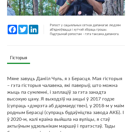
Рэпост у сацыяльных сетках дапамагае людзям
Facebook
Twitter
LinkedIn
аб'ядноўвацца і хутчэй збіраць грошы.
Падтрымай рэпостам - гэта таксама дапамога.
Гісторыя
Мяне завуць Данііл Чуль, я з Берасця. Мая гісторыя
– гэта гісторыя чалавека, які паверыў, што можна
жыць па сумленні, і заплаціў за гэта занадта
высокую цану. Я выходзіў на акцыі ў 2017 годзе
(супраць «дэкрэта аб дармаедстве»), у 2018-м у маім
родным Берасці (супраць будаўніцтва завода АКБ). І
ў 2020-м, калі краіна выйшла на вуліцы, я стаў
актыўным удзельнікам маршаў і пратэстаў. Тады