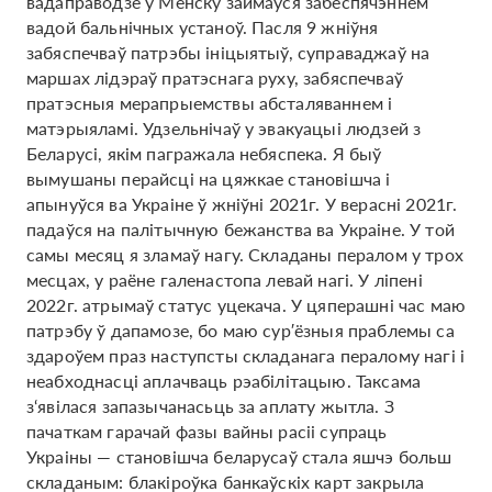
вадаправодзе ў Менску займаўся забеспячэннем
вадой бальнічных устаноў. Пасля 9 жніўня
забяспечваў патрэбы ініцыятыў, суправаджаў на
маршах лідэраў пратэснага руху, забяспечваў
пратэсныя мерапрыемствы абсталяваннем і
матэрыяламі. Удзельнічаў у эвакуацыі людзей з
Беларусі, якім пагражала небяспека. Я быў
вымушаны перайсці на цяжкае становішча і
апынуўся ва Украіне ў жніўні 2021г. У верасні 2021г.
падаўся на палітычную бежанства ва Украіне. У той
самы месяц я зламаў нагу. Складаны пералом у трох
месцах, у раёне галенастопа левай нагі. У ліпені
2022г. атрымаў статус уцекача. У цяперашні час маю
патрэбу ў дапамозе, бо маю сур′ёзныя праблемы са
здароўем праз наступсты складанага пералому нагі і
неабходнасці аплачваць рэабілітацыю. Таксама
з‘явілася запазычанасьць за аплату жытла. З
пачаткам гарачай фазы вайны расіі супраць
Украіны — становішча беларусаў стала яшчэ больш
складаным: блакіроўка банкаўскіх карт закрыла