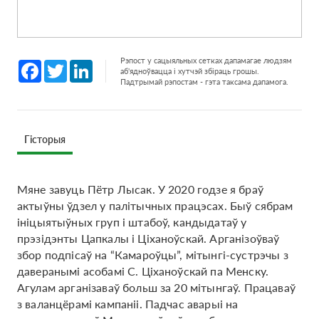
Рэпост у сацыяльных сетках дапамагае людзям
Facebook
Twitter
LinkedIn
аб'ядноўвацца і хутчэй збіраць грошы.
Падтрымай рэпостам - гэта таксама дапамога.
Гісторыя
Мяне завуць Пётр Лысак. У 2020 годзе я браў
актыўны ўдзел у палітычных працэсах. Быў сябрам
ініцыятыўных груп і штабоў, кандыдатаў у
прэзідэнты Цапкалы і Ціханоўскай. Арганізоўваў
збор подпісаў на “Камароўцы”, мітынгі-сустрэчы з
даверанымі асобамі С. Ціханоўскай па Менску.
Агулам арганізаваў больш за 20 мітынгаў. Працаваў
з валанцёрамі кампаніі. Падчас аварыі на