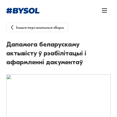
Іншыя персанальныя зборы
Дапамога беларускаму
актывісту ў рэабілітацыі і
афармленні дакументаў