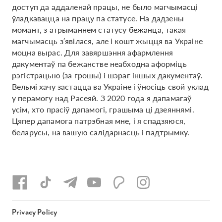
доступ да аддаленай працы, не было магчымасці
ўладкавацца на працу па статусе. На дадзены
момант, з атрыманнем статусу бежанца, такая
магчымасць з′явілася, але і кошт жыцця ва Украіне
моцна вырас. Для завяршэння афармлення
дакументаў па бежанстве неабходна аформіць
рэгістрацыю (за грошы) і шэраг іншых дакументаў.
Вельмі хачу застацца ва Украіне і ўносіць свой уклад
у перамогу над Расеяй. З 2020 года я дапамагаў
усім, хто прасіў дапамогі, грашыма ці дзеяннямі.
Цяпер дапамога патрэбная мне, і я спадзяюся,
беларусы, на вашую салідарнасць і падтрымку.
Privacy Policy