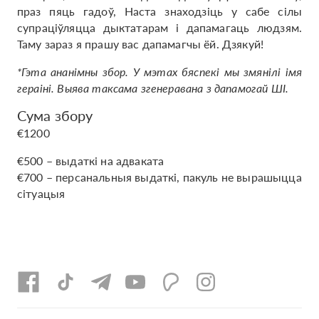
праз пяць гадоў, Наста знаходзіць у сабе сілы
супраціўляцца дыктатарам і дапамагаць людзям.
Таму зараз я прашу вас дапамагчы ёй. Дзякуй!
*Гэта ананімны збор. У мэтах бяспекі мы змянілі імя
гераіні. Выява таксама згенеравана з дапамогай ШІ.
Сума збору
€1200
€500 – выдаткі на адваката
€700 – персанальныя выдаткі, пакуль не вырашыцца
сітуацыя