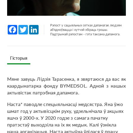
Рэпост у сацыяльных сетках дапамагае людзям
Facebook
Twitter
LinkedIn
аб'ядноўвацца і хутчэй збіраць грошы.
Падтрымай рэпостам - гэта таксама дапамога.
Гісторыя
Мяне завуць Лідзія Тарасенка, я звяртаюся да вас як
каардынатарка фонду BYMEDSOL. Адной з нашых
актывістак патрэбная дапамога.
Наста* паводле спецыяльнасці медсястра. Яна ўжо
шмат год у актывісцкім руху, удзельнічала ў акцыях
яшчэ ў 2000-х. У 2020 годзе з самага пачатку
пратэстаў выходзіла на іх як медык. Калі ўзнікла
наша арганізацыя, Наста актыўна ўлілася ў працу