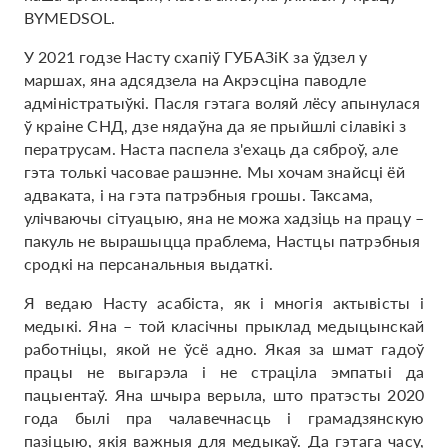
BYMEDSOL.
У 2021 годзе Насту схапіў ГУБАЗіК за ўдзел у
маршах, яна адсядзела на Акрэсціна паводле
адміністратыўкі. Пасля гэтага воляй лёсу апынулася
ў краіне СНД, дзе нядаўна да яе прыйшлі сілавікі з
ператрусам. Наста паспела з'ехаць да сяброў, але
гэта толькі часовае рашэнне. Мы хочам знайсці ёй
адваката, і на гэта патрэбныя грошы. Таксама,
улічваючы сітуацыю, яна не можа хадзіць на працу –
пакуль не вырашыцца праблема, Настцы патрэбныя
сродкі на персанальныя выдаткі.
Я ведаю Насту асабіста, як і многія актывісты і
медыкі. Яна – той класічны прыклад медыцынскай
работніцы, якой не ўсё адно. Якая за шмат гадоў
працы не выгарэла і не страціла эмпатыі да
пацыентаў. Яна шчыра верыла, што пратэсты 2020
года былі пра чалавечнасць і грамадзянскую
пазіцыю, якія важныя для медыкаў. Да гэтага часу,