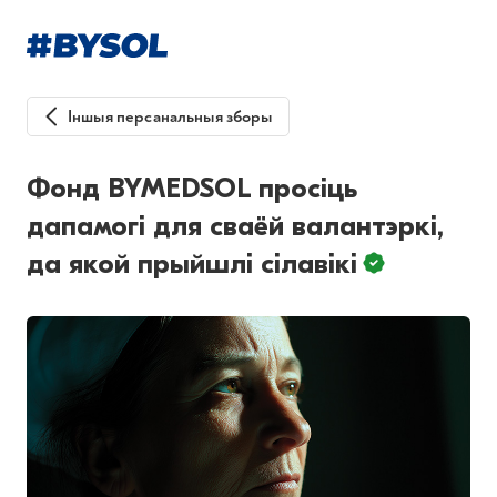
Іншыя персанальныя зборы
Фонд BYMEDSOL просіць
дапамогі для сваёй валантэркі,
да якой прыйшлі сілавікі