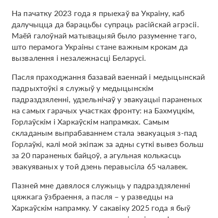
На пачатку 2023 года я прыехаў ва Украіну, каб
далучыцца да барацьбы супраць расійскай агрэсіі.
Маёй галоўнай матывацыяй было разуменне таго,
што перамога Украіны стане важным крокам да
вызвалення і незалежнасці Беларусі.
Пасля праходжання базавай ваеннай і медыцынскай
падрыхтоўкі я служыў у медыцынскім
падраздзяленні, удзельнічаў у эвакуацыі параненых
на самых гарачых участках фронту: на Бахмуцкім,
Горлаўскім і Харкаўскім напрамках. Самым
складаным выпрабаваннем стала эвакуацыя з-пад
Горлаўкі, калі мой экіпаж за адны суткі вывез больш
за 20 параненых байцоў, а агульная колькасць
эвакуяваных у той дзень перавысіла 65 чалавек.
Пазней мне давялося служыць у падраздзяленні
цяжкага ўзбраення, а пасля – у разведцы на
Харкаўскім напрамку. У сакавіку 2025 года я быў