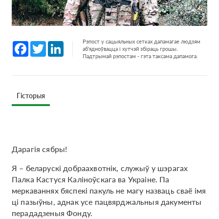
Рэпост у сацыяльных сетках дапамагае людзям
Facebook
Twitter
LinkedIn
аб'ядноўвацца і хутчэй збіраць грошы.
Падтрымай рэпостам - гэта таксама дапамога.
Гісторыя
Дарагія сябры!
Я – беларускі добраахвотнік, служыў у шэрагах
Палка Кастуся Каліноўскага ва Украіне. Па
меркаваннях бяспекі пакуль не магу назваць сваё імя
ці пазыўны, аднак усе пацвярджальныя дакументы
перададзеныя Фонду.