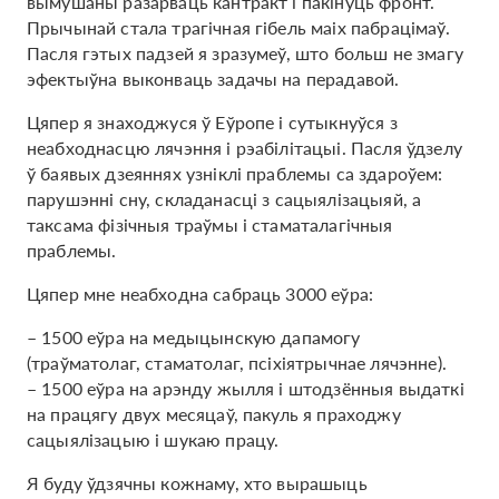
вымушаны разарваць кантракт і пакінуць фронт.
Прычынай стала трагічная гібель маіх пабрацімаў.
Пасля гэтых падзей я зразумеў, што больш не змагу
эфектыўна выконваць задачы на перадавой.
Цяпер я знаходжуся ў Еўропе і сутыкнуўся з
неабходнасцю лячэння і рэабілітацыі. Пасля ўдзелу
ў баявых дзеяннях узніклі праблемы са здароўем:
парушэнні сну, складанасці з сацыялізацыяй, а
таксама фізічныя траўмы і стаматалагічныя
праблемы.
Цяпер мне неабходна сабраць 3000 еўра:
– 1500 еўра на медыцынскую дапамогу
(траўматолаг, стаматолаг, псіхіятрычнае лячэнне).
– 1500 еўра на арэнду жылля і штодзённыя выдаткі
на працягу двух месяцаў, пакуль я праходжу
сацыялізацыю і шукаю працу.
Я буду ўдзячны кожнаму, хто вырашыць