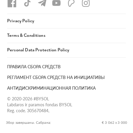
Privacy Policy
Terms & Conditions
Personal Data Protection Policy
ПРАВИЛА СБОРА СРЕДСТВ
РЕГЛАМЕНТ СБОРА СРЕДСТВ НА ИНИЦИАТИВЫ
АНТИДИСКРИМИНАЦИОННАЯ ПОЛИТИКА
© 2020-2026 #BYSOL
Labdaros ir paramos fondas BYSOL
Reg. code. 305670484,
Adress Vilniaus r. sav., Rudaminos sen., Skrabinės k., Skrabinės
g.17-1, LT-13253
Збор завершаны. Сабрана:
€ 3 062 з 3 000
LT70 7300 0101 6724 1152, Swedbank, AB