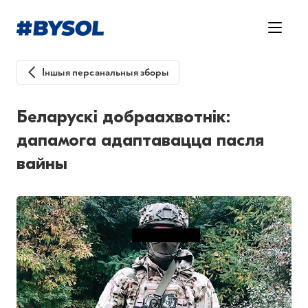
Іншыя персанальныя зборы
Беларускі добраахвотнік:
дапамога адаптавацца пасля
вайны