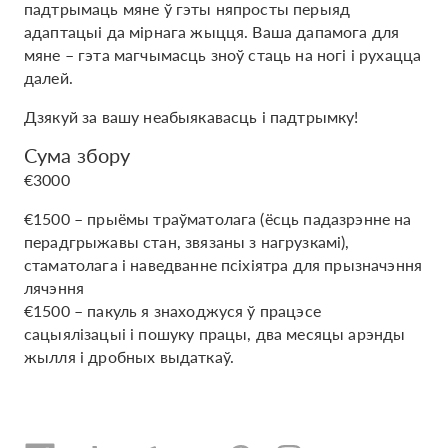
падтрымаць мяне ў гэты няпросты перыяд
адаптацыі да мірнага жыцця. Ваша дапамога для
мяне – гэта магчымасць зноў стаць на ногі і рухацца
далей.
Дзякуй за вашу неабыякавасць і падтрымку!
Сума збору
€3000
€1500 – прыёмы траўматолага (ёсць падазрэнне на
перадгрыжавы стан, звязаны з нагрузкамі),
стаматолага і наведванне псіхіятра для прызначэння
лячэння
€1500 – пакуль я знаходжуся ў працэсе
сацыялізацыі і пошуку працы, два месяцы арэнды
жылля і дробных выдаткаў.